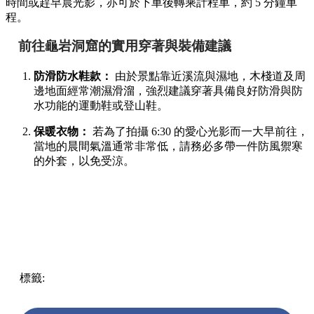
時間或趕早晨光影，亦可於下車後轉乘計程車，約 5 分鐘車
程。
前往龜岩洞窟的實用穿著與裝備建議
防滑防水鞋款：
由於景點靠近溪流與濕地，木棧道及周
邊地面經常潮濕滑溜，強烈建議穿著具備良好防滑與防
水功能的運動鞋或登山鞋。
保暖衣物：
若為了拍攝 6:30 的愛心光影而一大早前往，
當地的晨間氣溫通常非常低，請務必多帶一件防風禦寒
的外套，以免受涼。
標籤:
Japan
日本
龜岩洞窟
日本旅遊攻略
千葉景點
清水溪
流廣場
愛心光影
東京近郊秘境
絕景攝影
日本秘境推薦