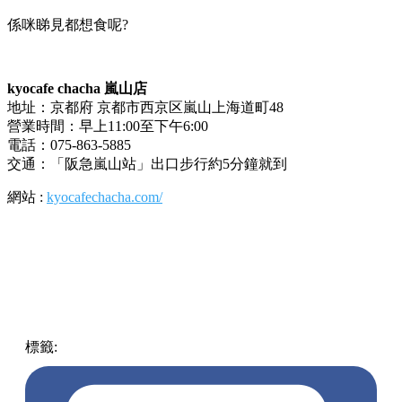
係咪睇見都想食呢?
kyocafe chacha 嵐山店
地址：京都府 京都市西京区嵐山上海道町48
營業時間：早上11:00至下午6:00
電話：075-863-5885
交通：「阪急嵐山站」出口步行約5分鐘就到
網站 :
kyocafechacha.com/
標籤:
中文(繁)
美食
日本
日本
京都
抹茶
格仔餅
格仔餅棒