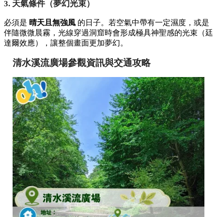
3. 天氣條件（夢幻光束）
必須是
晴天且無強風
的日子。若空氣中帶有一定濕度，或是
伴隨微微晨霧，光線穿過洞窟時會形成極具神聖感的光束（廷
達爾效應），讓整個畫面更加夢幻。
清水溪流廣場參觀資訊與交通攻略