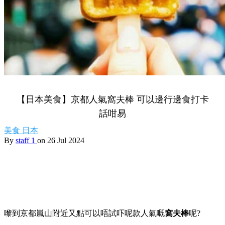
【日本美食】京都人氣窩夫棒 可以邊行邊食打卡
話咁易
美食
日本
By
staff 1
on 26 Jul 2024
嚟到京都嵐山附近又點可以唔試吓呢款人氣嘅
窩夫棒
呢?