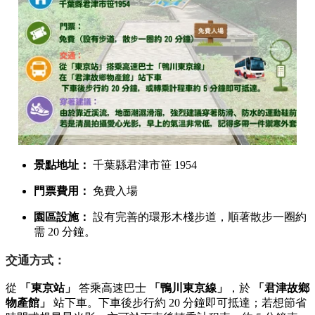
景點地址：
千葉縣君津市笹 1954
門票費用：
免費入場
園區設施：
設有完善的環形木棧步道，順著散步一圈約
需 20 分鐘。
交通方式：
從
「東京站」
答乘高速巴士
「鴨川東京線」
，於
「君津故鄉
物產館」
站下車。下車後步行約 20 分鐘即可抵達；若想節省