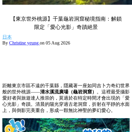
【東京世外桃源】千葉龜岩洞窟秘境指南：解鎖
限定「愛心光影」奇蹟絕景
日本
By
Christine yeung
on 05 Aug 2026
距離東京市區不遠的千葉縣，隱藏著一座如同吉卜力奇幻世界
般的世外桃源——
清水溪流廣場（龜岩洞窟）
。這裡最受攝影
愛好者與旅遊達人推崇的，莫過於在特定時間才會出現的「愛
心光影」奇蹟。清晨的陽光穿過古老洞窟，折射在平靜的水面
上，與倒影完美重合，形成一顆無比神聖的夢幻愛心。