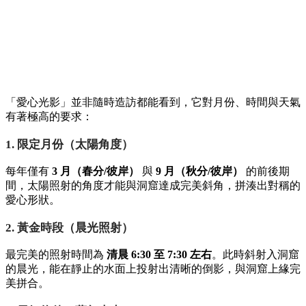
「愛心光影」並非隨時造訪都能看到，它對月份、時間與天氣
有著極高的要求：
1. 限定月份（太陽角度）
每年僅有
3 月（春分/彼岸）
與
9 月（秋分/彼岸）
的前後期
間，太陽照射的角度才能與洞窟達成完美斜角，拼湊出對稱的
愛心形狀。
2. 黃金時段（晨光照射）
最完美的照射時間為
清晨 6:30 至 7:30 左右
。此時斜射入洞窟
的晨光，能在靜止的水面上投射出清晰的倒影，與洞窟上緣完
美拼合。