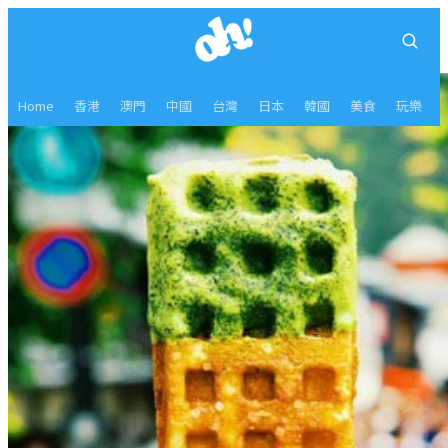
Home
香港
澳門
中國
台灣
日本
韓國
美食
玩樂