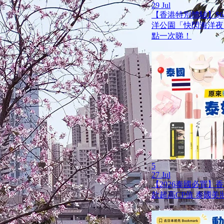
29 Jul
【香港特別體驗】$6
洋公園「快閃海洋夜
點一次睇！
5
27 Jul
【2026泰國必買】
款超高CP值 泰國美