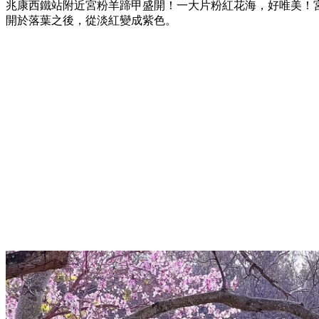
兆康西鐵站附近宮粉羊蹄甲盛開！一大片粉紅花海，好唯美！
開於落葉之後，從淡紅變成紫色。