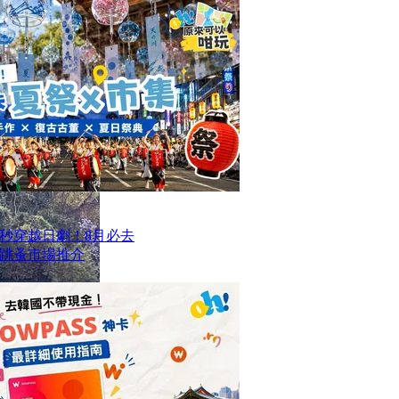
一秒穿越日劇！8月必去
跳蚤市場推介