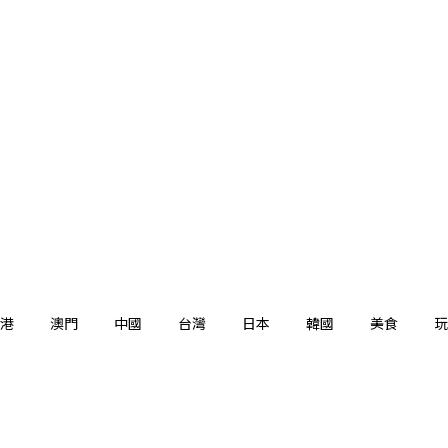
港
澳門
中國
台灣
日本
韓國
美食
玩