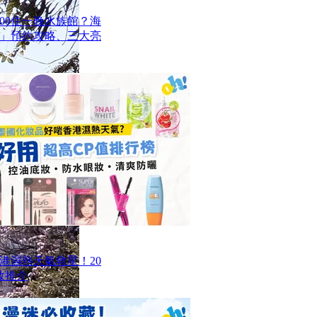
00住一晚水族館？海
」預約攻略、三大亮
香港濕熱天氣救星！20
妝推介