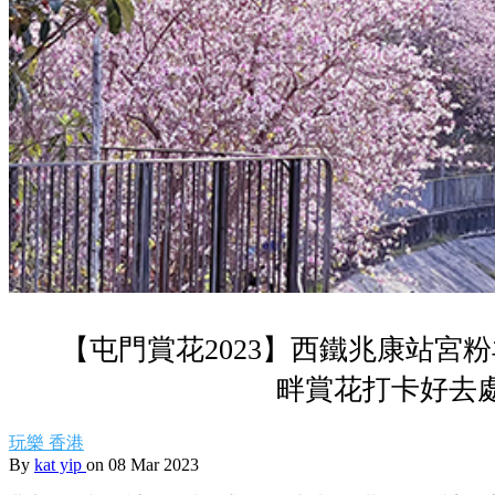
【屯門賞花2023】西鐵兆康站宮
畔賞花打卡好去
玩樂
香港
By
kat yip
on 08 Mar 2023