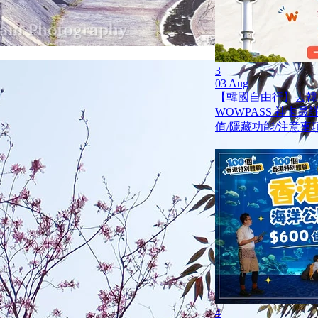
3
03 Aug
【韓國自由行】去韓
WOWPASS 神卡
值/隱藏功能/注意事
4