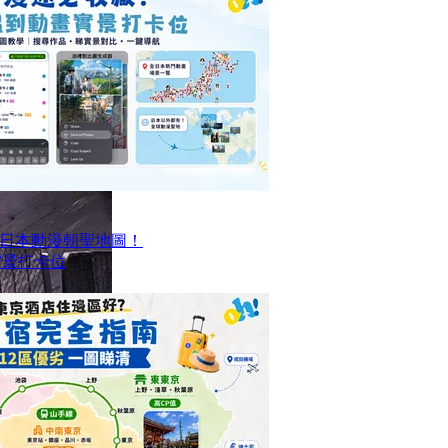
日本動漫朝聖地圖！
搵實景打卡位