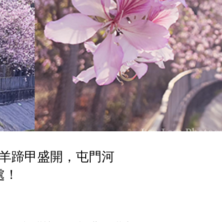
粉羊蹄甲盛開，屯門河
處！