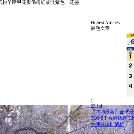
宮粉羊蹄甲花瓣係粉紅或淡紫色，花盛
Hottest Articles
最熱文章
1
23 Jul
【2026最新】全球
TOP 8！香港快運 HK 
大評分準則解析