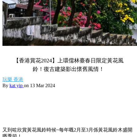
【香港賞花2024】上環儒林臺春日限定黃花風
鈴！復古建築影出懷舊風情！
玩樂
香港
By
kat yip
on 13 Mar 2024
又到咗欣賞黃花風鈴時候~每年嘅2月至3月係黃花風鈴木盛開
嘅季節！