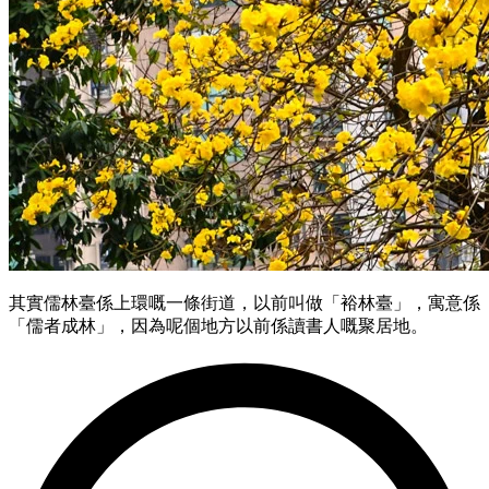
其實儒林臺係上環嘅一條街道，以前叫做「裕林臺」，寓意係
「儒者成林」，因為呢個地方以前係讀書人嘅聚居地。