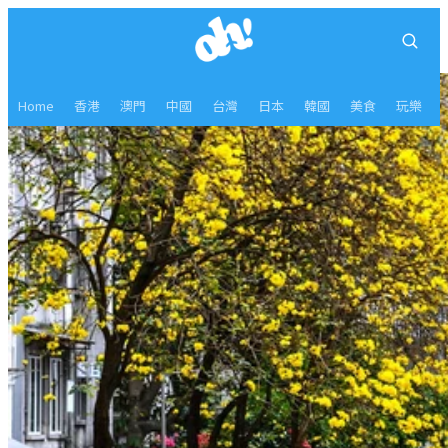
Home
香港
澳門
中國
台灣
日本
韓國
美食
玩樂