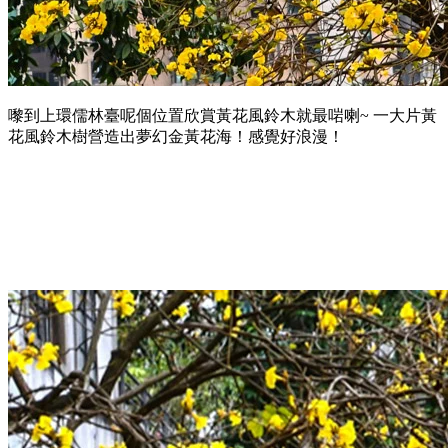
嚟到上環儒林臺呢個位置欣賞黃花風鈴木就最啱喇~ 一大片黃
花風鈴木樹營造出夢幻金黃花海！感覺好浪漫！