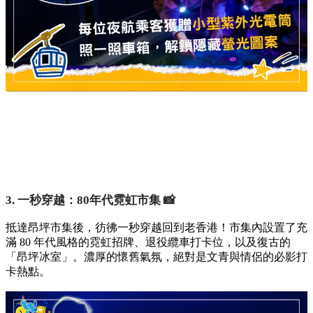
3. 一秒穿越：80年代霓虹市集 📸
抵達昂坪市集後，彷彿一秒穿越回到老香港！市集內設置了充
滿 80 年代風格的霓虹招牌、退役纜車打卡位，以及復古的
「昂坪冰室」。濃厚的懷舊氣氛，絕對是文青與情侶的必影打
卡熱點。