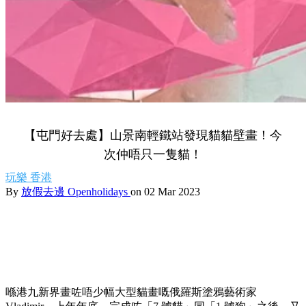
【屯門好去處】山景南輕鐵站發現貓貓壁畫！今
次仲唔只一隻貓！
玩樂
香港
By
放假去邊 Openholidays
on 02 Mar 2023
喺港九新界畫咗唔少幅大型貓畫嘅俄羅斯塗鴉藝術家