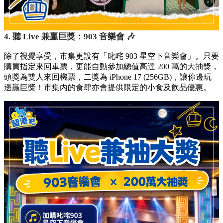
4. 聽 Live 兼贏巨獎：903 音樂會 🎶
除了視覺享受，市集更設有「叱咤 903 星空下音樂會」。只要
購買指定來回車票，更能自動參加總值高達 200 萬的大抽獎，
頭獎為雙人來回機票，二獎為 iPhone 17 (256GB)，讓你邊玩
邊贏巨獎！市集內的食肆亦會提供限定的小食及飲品優惠。