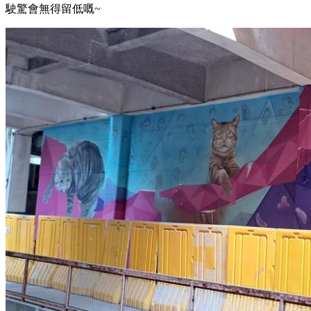
駛驚會無得留低嘅~