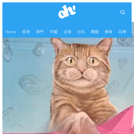
Home
香港
澳門
中國
台灣
日本
韓國
美食
玩樂