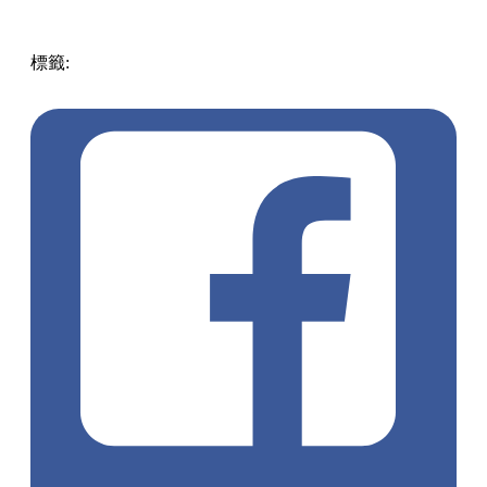
標籤:
中文(繁)
香港
玩樂
打卡
屯門
屯門
壁畫
塗鴉
屯門好去
處
貓壁畫
山景
俄羅斯貓畫
貓畫
Vladimir
3230_one
輕鐵站