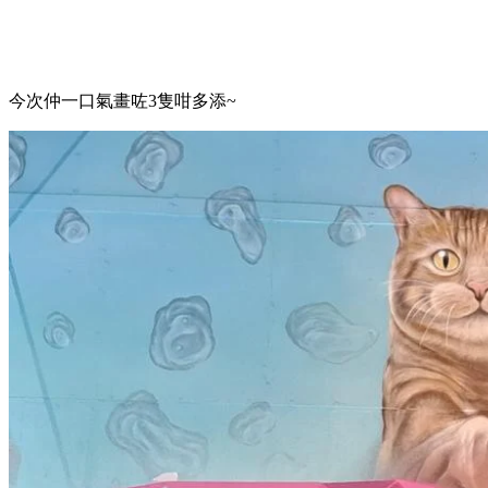
今次仲一口氣畫咗3隻咁多添~