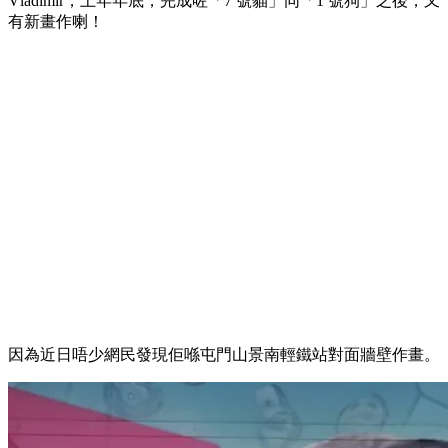
Vladimir，上年年底，完成咗「7 號貓」同「1 號狗」之後，又
有新畫作喇！
因為近日唔少網民發現佢喺屯門山景南輕鐵站對面牆壁作畫。