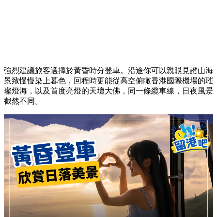
強烈建議旅客選擇於黃昏時分登車。沿途你可以親眼見證山海
景致慢慢染上暮色，回程時更能從高空俯瞰香港國際機場的璀
璨燈海，以及首度亮燈的天壇大佛，同一條纜車線，日夜風景
截然不同。