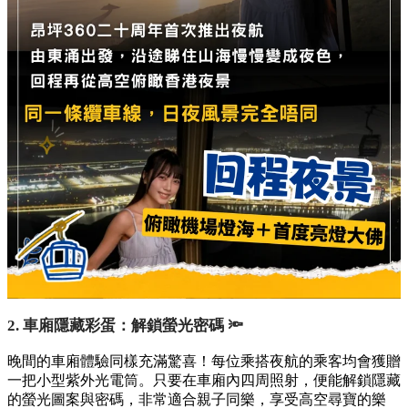
2. 車廂隱藏彩蛋：解鎖螢光密碼 🔦
晚間的車廂體驗同樣充滿驚喜！每位乘搭夜航的乘客均會獲贈
一把小型紫外光電筒。只要在車廂內四周照射，便能解鎖隱藏
的螢光圖案與密碼，非常適合親子同樂，享受高空尋寶的樂