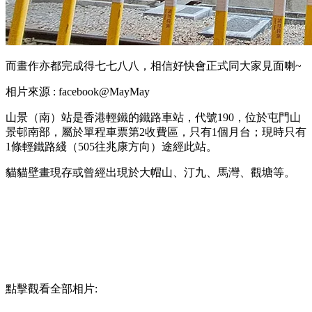
而畫作亦都完成得七七八八，相信好快會正式同大家見面喇~
相片來源 : facebook@MayMay
山景（南）站是香港輕鐵的鐵路車站，代號190，位於屯門山
景邨南部，屬於單程車票第2收費區，只有1個月台；現時只有
1條輕鐵路綫（505往兆康方向）途經此站。
貓貓壁畫現存或曾經出現於大帽山、汀九、馬灣、觀塘等。
點擊觀看全部相片: