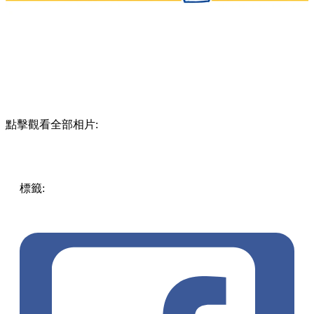
點擊觀看全部相片:
標籤:
Hong Kong
香港
香港打卡
週末好去處
昂坪360
昂坪
360夜間纜車
香港夜景
大嶼山景點
霓虹市集
903音樂會
昂
坪市集