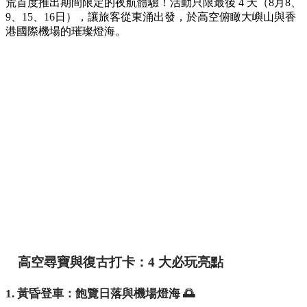
荒首度推出期間限定的夜航體驗！活動只限最後 4 天（8月8、
9、15、16日），讓旅客從東涌出發，於高空俯瞰大嶼山與香
港國際機場的璀璨燈海。
高空尋寶與復古打卡：4 大必玩亮點
1. 黃昏登車：飽覽日落與機場燈海 🌅