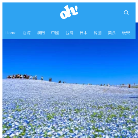
Home
香港
澳門
中國
台灣
日本
韓國
美食
玩樂