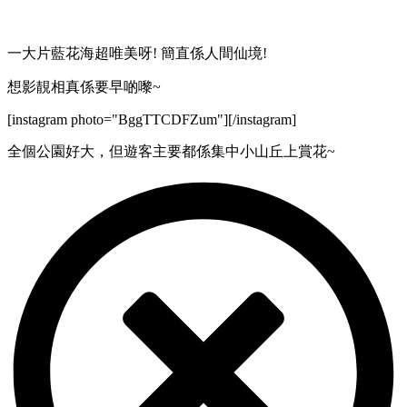
一大片藍花海超唯美呀! 簡直係人間仙境!
想影靚相真係要早啲嚟~
[instagram photo="BggTTCDFZum"][/instagram]
全個公園好大，但遊客主要都係集中小山丘上賞花~