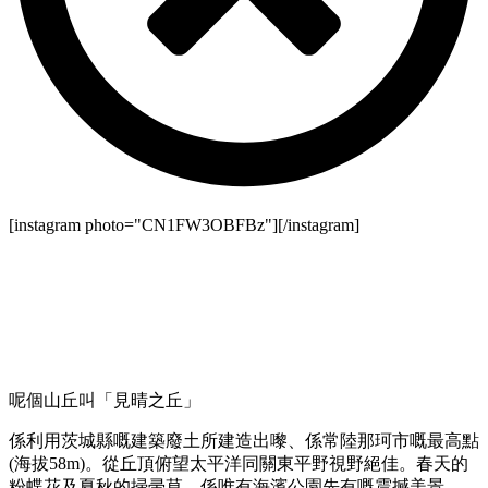
[instagram photo="CN1FW3OBFBz"][/instagram]
呢個山丘叫「見晴之丘」
係利用茨城縣嘅建築廢土所建造出嚟、係常陸那珂市嘅最高點
(海拔58m)。從丘頂俯望太平洋同關東平野視野絕佳。春天的
粉蝶花及夏秋的掃帚草，係唯有海濱公園先有嘅震撼美景。