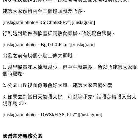
建議大家預留兩至三個鐘頭就差唔多~
[instagram photo="CdChnlss8Fv"][/instagram]
行到攰附近仲有軟雪糕同熟食攤檔~ 唔洗驚會餓親~
[instagram photo="Bgd7L0-Fs-u"][/instagram]
出發之前有幾個小貼士俾大家嘅：
1. 越早嚟賞花人流就越少，但中午就最多，所以唔建議大家呢
個時段嚟~
2. 公園山丘後面係海會好大風，建議大家帶備外套
3. 如果去到當日天氣唔太好，可以等吓先~ 話唔定轉眼又出太
陽㗎喇 :D~
[instagram photo="DWSkHA8k6L7"][/instagram]
國營常陸海濱公園