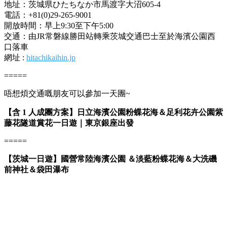
地址：茨城県ひたちなか市馬渡字大沼605-4
電話：+81(0)29-265-9001
開放時間：早上9:30至下午5:00
交通：由JR常磐線勝田站轉乘茨城交通巴士至於海濱公園西
口落車
網址 :
hitachikaihin.jp
=====
唔想煩交通嘅朋友可以參加一天團~
【含 1 人成團方案】日立海濱公園粉蝶花海＆足利花卉公園紫
藤花隧道賞花一日遊｜東京銀座出發
=====
【茨城一日遊】國營常陸海濱公園 ＆淡藍粉蝶花海＆大洗磯
前神社＆袋田瀑布