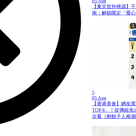
05 Aug
【東京世外桃源】千
南：解鎖限定「愛心
5
05 Aug
【香港美食】網友票
TOP 8」！從傳統
次看（附餃子人格測