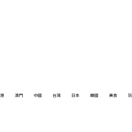
港
澳門
中國
台灣
日本
韓國
美食
玩