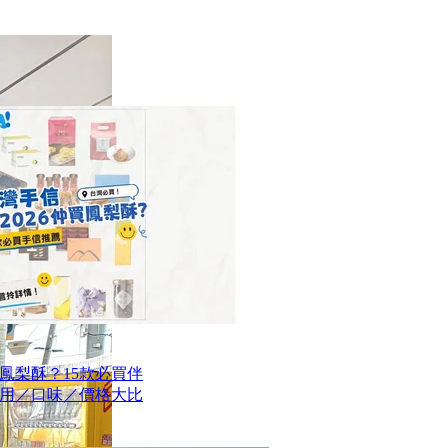
買鳳梨酥？15款必買伴
用／口味／價格大比