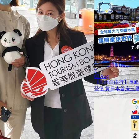
2
03 Aug
【九州自由行】長崎
登堡 賞日本首座三