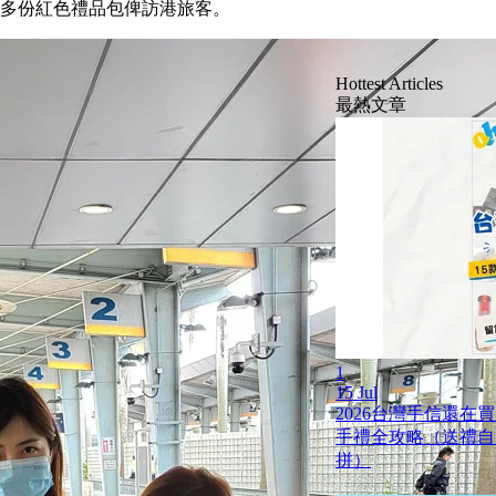
出多份紅色禮品包俾訪港旅客。
Hottest Articles
最熱文章
1
15 Jul
2026台灣手信還在
手禮全攻略（送禮自
拼）