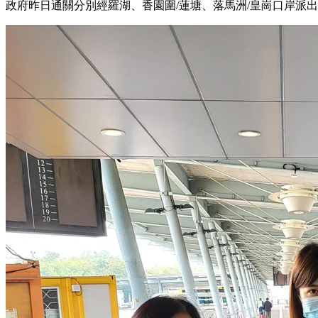
政府昨日通關分別經羅湖、香園圍/蓮塘、落馬洲/皇崗口岸派