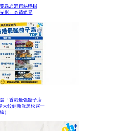
葉龜岩洞窟秘境指
光影」奇蹟絕景
選「香港最強餃子店
魚湯大餃到新派黑松露一
驗）