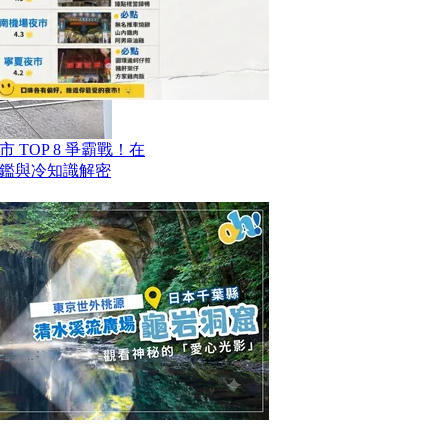
TOP 8 爭霸戰！在
鑑與冷知識解密