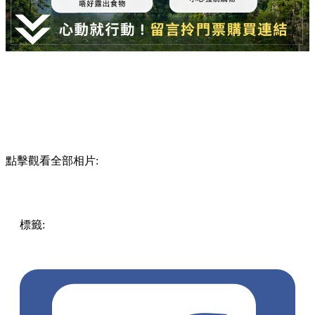
點擊觀看全部相片:
標籤:
玩樂
中國
China
張家界自由行
張家界景點
天門山
百
龍天梯
阿凡達懸浮山
張家界門票預訂
湖南旅遊
張家界交
通
大峽谷玻璃橋