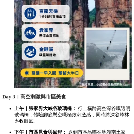
Day 3：高空刺激與市區美食
上午｜張家界大峽谷玻璃橋：
行上橫跨高空深谷嘅透明
玻璃橋，體驗腳底懸空嘅極致刺激感，同時將深谷峰林
盡收眼底。
下午｜市區覓食與回程：
返到市區品嚐在地湖南土家