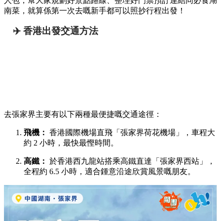
人包，幫大家規劃好景點路線、整理好門票預訂連結同必食湖
南菜，就算係第一次去嘅新手都可以照抄行程出發！
✈️ 香港出發交通方法
去張家界主要有以下兩種最便捷嘅交通途徑：
飛機：
香港國際機場直飛「張家界荷花機場」，車程大
約 2 小時，最快最慳時間。
高鐵：
於香港西九龍站搭乘高鐵直達「張家界西站」，
全程約 6.5 小時，適合鍾意沿途欣賞風景嘅朋友。