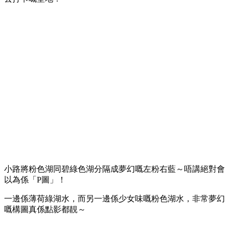
小路將粉色湖同碧綠色湖分隔成夢幻嘅左粉右藍～唔講絕對會
以為係「P圖」！
一邊係薄荷綠湖水，而另一邊係少女味嘅粉色湖水，非常夢幻
嘅構圖真係點影都靚～