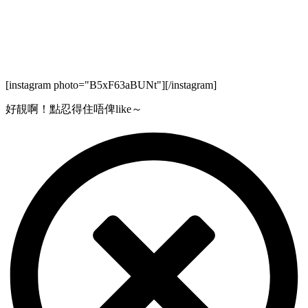
[instagram photo="B5xF63aBUNt"][/instagram]
好靚啊！點忍得住唔俾like～