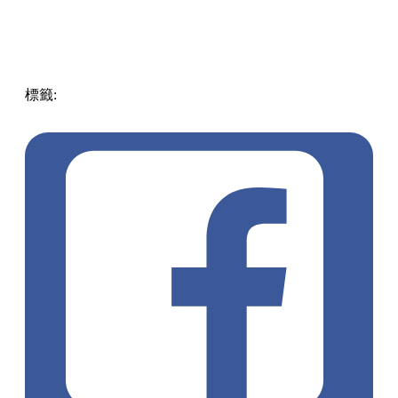
標籤:
中文(繁)
玩樂
打卡
其他地區
澳洲
麥克唐奈爾湖
Lake
MacDonnell
粉紅色湖
碧綠色湖