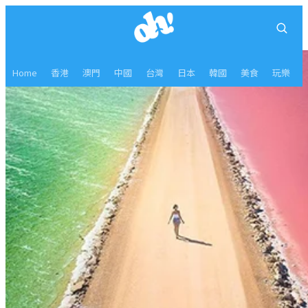
Home
香港
澳門
中國
台灣
日本
韓國
美食
玩樂