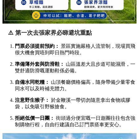
⚠️ 第一次去張家界必睇避坑重點
門票必須提前預約：
景區實施嚴格人流管制，現場買飛
很大機會買唔到即日熱門時段。
準備薄外套與防滑鞋：
山區溫差大且步道可能濕滑，一
雙舒適防滑嘅運動鞋係必備。
自備水同乾糧：
山頂餐廳價格偏高，隨身帶備少量零食
同水可以及時補充體力。
注意野生猴子：
於金鞭溪一帶切勿隨意拿出食物或膠
袋，以免吸引野猴搶食。
拒絕低價一日團：
街頭過分便宜嘅一日遊團往往包含強
制購物行程，自由行建議自己訂門票搭車更安心。