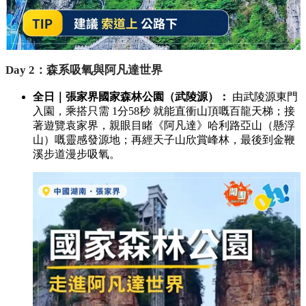
Day 2：森系吸氧與阿凡達世界
全日｜張家界國家森林公園（武陵源）：
由武陵源東門
入園，乘搭只需 1分58秒 就能直衝山頂嘅百龍天梯；接
著遊覽袁家界，親眼目睹《阿凡達》哈利路亞山（懸浮
山）嘅靈感發源地；再經天子山欣賞峰林，最後到金鞭
溪步道漫步吸氧。