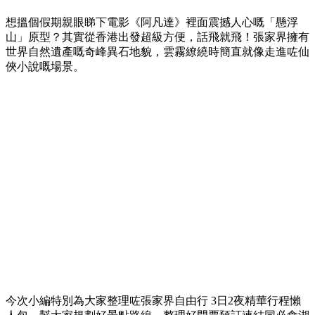
想搵個假期親眼睇下電影《阿凡達》裡面震撼人心嘅「懸浮
山」原型？其實從香港出發超級方便，話飛就飛！張家界擁有
世界自然遺產嘅奇峰異石地貌，雲霧繚繞時簡直就像走進咗仙
俠小說嘅場景。
今次小編特別為大家整理咗張家界自由行 3日2夜精華行程懶