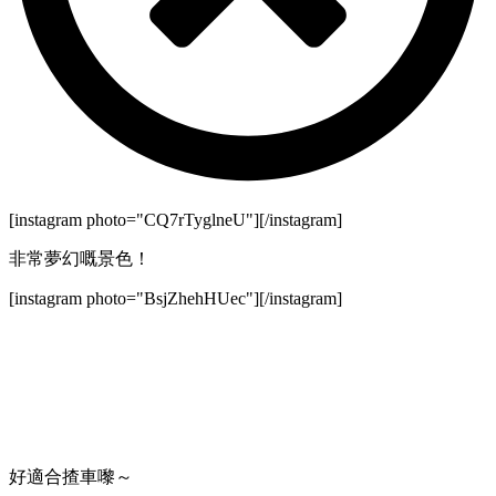
[instagram photo="CQ7rTyglneU"][/instagram]
非常夢幻嘅景色！
[instagram photo="BsjZhehHUec"][/instagram]
好適合揸車嚟～