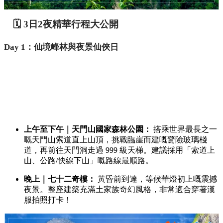
🗓️ 3日2夜精華行程大公開
Day 1：仙境峰林與夜景仙俠日
上午至下午｜天門山國家森林公園：
搭乘世界最長之一
嘅天門山索道直上山頂，挑戰臨崖而建嘅驚險玻璃棧
道，再前往天門洞走過 999 級天梯。建議採用「索道上
山、公路/快線下山」嘅路線最順路。
晚上｜七十二奇樓：
黃昏前到達，等候華燈初上嘅震撼
夜景。整座建築充滿土家族奇幻風格，非常適合穿著漢
服拍照打卡！