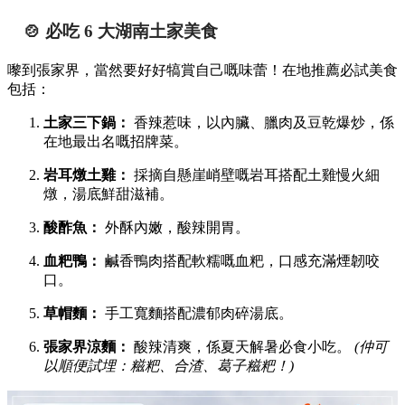
🍲 必吃 6 大湖南土家美食
嚟到張家界，當然要好好犒賞自己嘅味蕾！在地推薦必試美食
包括：
土家三下鍋：
香辣惹味，以內臟、臘肉及豆乾爆炒，係
在地最出名嘅招牌菜。
岩耳燉土雞：
採摘自懸崖峭壁嘅岩耳搭配土雞慢火細
燉，湯底鮮甜滋補。
酸酢魚：
外酥內嫩，酸辣開胃。
血粑鴨：
鹹香鴨肉搭配軟糯嘅血粑，口感充滿煙韌咬
口。
草帽麵：
手工寬麵搭配濃郁肉碎湯底。
張家界涼麵：
酸辣清爽，係夏天解暑必食小吃。
(仲可
以順便試埋：糍粑、合渣、葛子糍粑！)