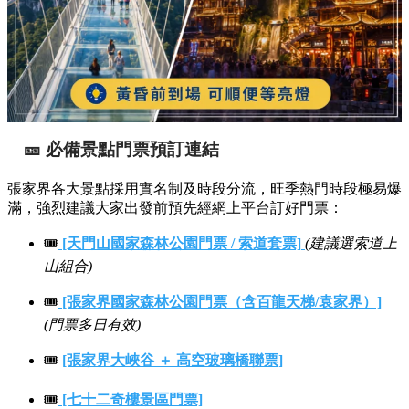
🎫 必備景點門票預訂連結
張家界各大景點採用實名制及時段分流，旺季熱門時段極易爆
滿，強烈建議大家出發前預先經網上平台訂好門票：
🎟️
[天門山國家森林公園門票 / 索道套票]
(建議選索道上
山組合)
🎟️
[張家界國家森林公園門票（含百龍天梯/袁家界）]
(門票多日有效)
🎟️
[張家界大峽谷 ＋ 高空玻璃橋聯票]
🎟️
[七十二奇樓景區門票]