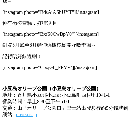
店～
[instagram photo="BdsAiAShUYT"][/instagram]
仲有橄欖雪糕，好特別啊！
[instagram photo="BxfS0CwBpY0"][/instagram]
到咗5月底至6月頭仲係橄欖樹開花嘅季節～
記得唔好錯過喇！
[instagram photo="CrsqGb_PPMv"][/instagram]
小豆島オリーブ公園（小豆島オリーブ公園）
地址：香川県小豆郡小豆郡小豆島町西村甲1941-1
營業時間：早上8:30至下午5:00
交通：由「オリーブ公園口」巴士站出發步行約5分鐘就到
網站 :
olive-pk.jp