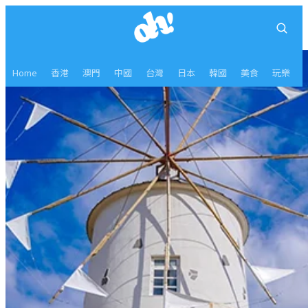
Home
香港
澳門
中國
台灣
日本
韓國
美食
玩樂