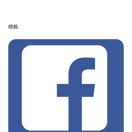
標籤:
中文(繁)
玩樂
日本
日本
四國
小豆島
風車
小豆島橄欖
公園