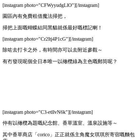
[instagram photo="CFWyyudgLlO"][/instagram]
園區內有免費租借魔法掃把，
掃把上面嘅蝴蝶結同黑貓就係最好嘅標記喇！
[instagram photo="Cr2Itj4P1cG"][/instagram]
除咗去打卡之外，有時間亦可以去附近參觀～
有冇發現呢個全日本唯一以橄欖綠為主色嘅郵筒呢？
[instagram photo="C3-etlIvN6k"][/instagram]
仲有以橄欖為題嘅紀念館、香草溫室、溫泉設施等～
其中香草商店「corico」正正就係主角魔女琪琪所寄宿嘅麵包