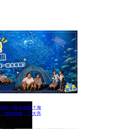
00住一晚水族館？海
」預約攻略、三大亮