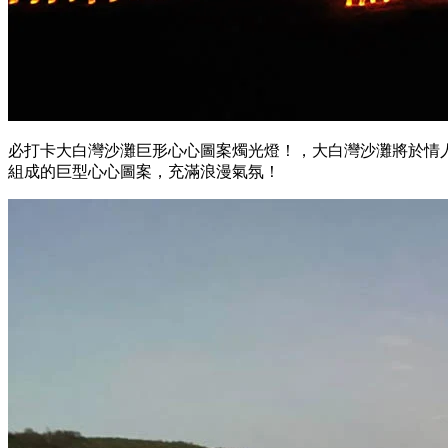
必打卡大白灣沙灘巨形心心圖案燭光燈！，大白灣沙灘將於情人節
組成的巨型心心圖案，充滿浪漫氣氛！