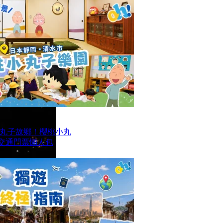
丸子故鄉！櫻桃小丸
及交通門票懶人包