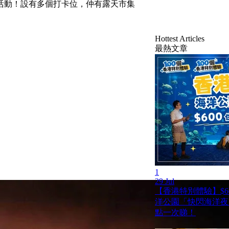
活動！設有多個打卡位，仲有露天市集
Hottest Articles
最熱文章
1
29 Jul
【香港特別體驗】$6
洋公園「快閃海洋夜
點一次睇！