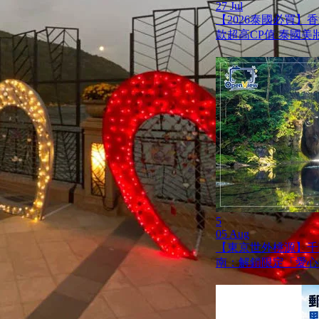
27 Jul
【2026泰國必買】
款超高CP值 泰國美
5
05 Aug
【東京世外桃源】千
南：解鎖限定「愛心