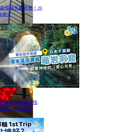
香港濕熱天氣救星！20
妝推介
葉龜岩洞窟秘境指
光影」奇蹟絕景