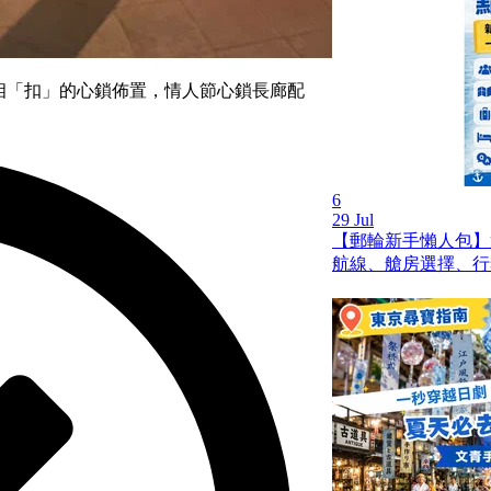
心心相「扣」的心鎖佈置，情人節心鎖長廊配
6
29 Jul
【郵輪新手懶人包】
航線、艙房選擇、行