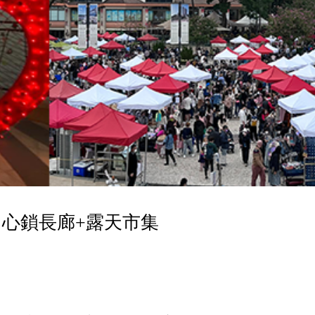
心鎖長廊+露天市集