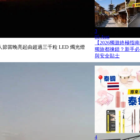
3
05 Aug
【2026獨遊終極指南
當晚亮起由超過三千粒 LED 燭光燈
獨旅都揀錯？新手必
與安全貼士
4