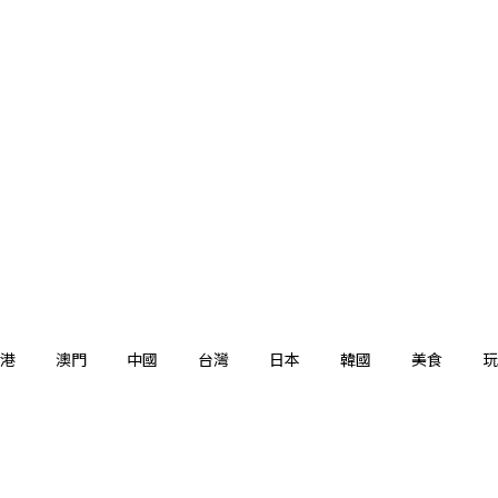
港
澳門
中國
台灣
日本
韓國
美食
玩