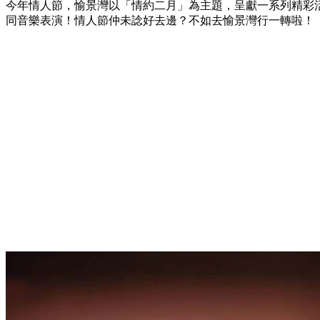
今年情人節，愉景灣以「情約二月」為主題，呈獻一系列精彩
同音樂表演！情人節仲未諗好去邊？不如去愉景灣行一轉啦！