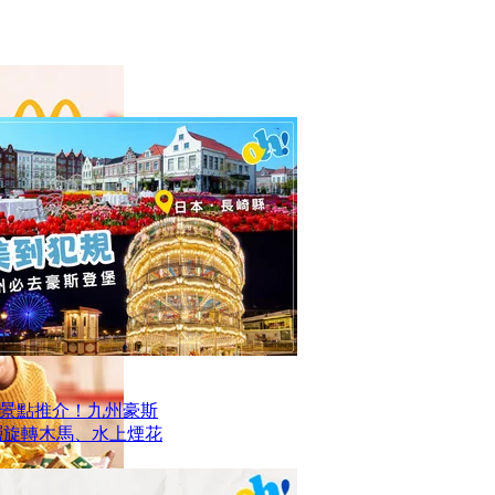
景點推介！九州豪斯
層旋轉木馬、水上煙花