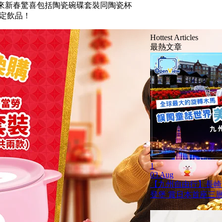
為大家帶來新春驚喜包括陶瓷碗碟套裝同陶瓷杯
限定飲品！
Hottest Articles
最熱文章
1
03 Aug
【九州自由行】長崎
登堡 賞日本首座三