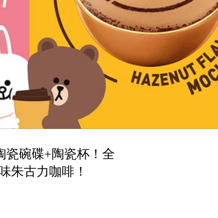
DS陶瓷碗碟+陶瓷杯！全
味朱古力咖啡！