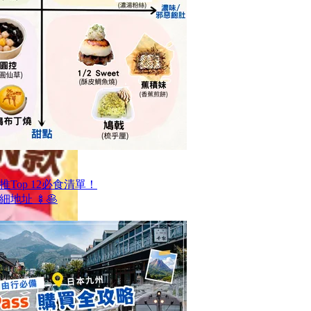
Top 12必食清單！
地址 🍢🥞