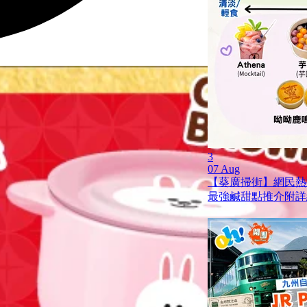
3
07 Aug
【葵廣掃街】網民熱推
最強鹹甜點推介附詳細