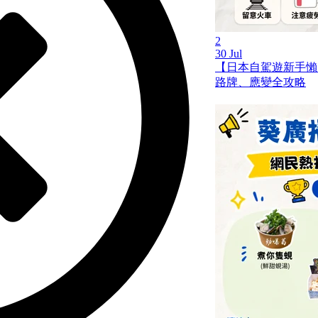
2
30 Jul
【日本自駕遊新手懶
路牌、應變全攻略