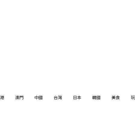
港
澳門
中國
台灣
日本
韓國
美食
玩