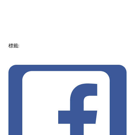
標籤:
Hong Kong
香港
葵廣美食
葵芳好去處
葵芳 / 青衣
葵
涌廣場
葵廣掃街
香港平民美食
慧食貓
鳩戟
呦呦鹿鳴布丁
燒