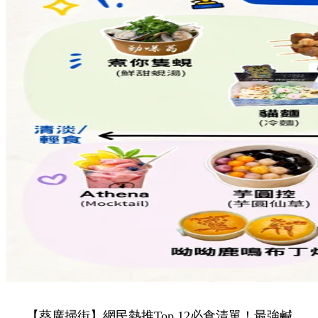
【葵廣掃街】網民熱推Top 12必食清單！最強鹹