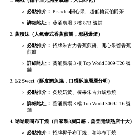
鳩戟（梳乎厘充滿空氣感，入口即化）
必點推介：
Pistachio開心果、超低糖質伯爵茶
詳細地址：
葵涌廣場 3 樓 87B 號舖
蕉積妹（人氣泰式香蕉煎餅，邪惡爆燈）
必點推介：
招牌朱古力香蕉煎餅、開心果醬香蕉
煎餅
詳細地址：
葵涌廣場 3 樓 Top World 3069-T26 號
舖
1/2 Sweet（酥皮鯛魚燒，口感酥脆層層分明）
必點推介：
炙燒奶黃、榛果朱古力鯛魚燒
詳細地址：
葵涌廣場 3 樓 Top World 3069-T16 號
舖
呦呦鹿鳴布丁燒（自家製3層口感，曾登開飯熱店十大）
必點推介：
招牌椰子布丁燒、咖啡布丁燒