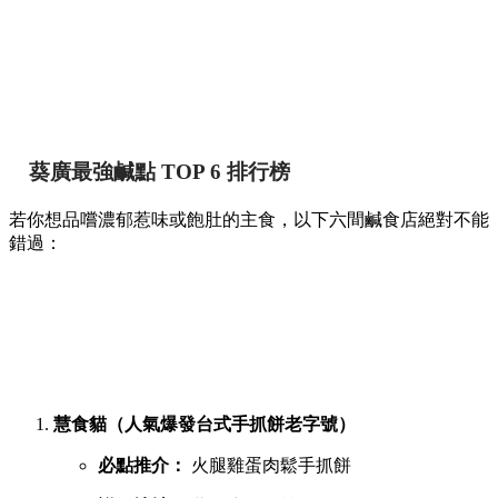
葵廣最強鹹點 TOP 6 排行榜
若你想品嚐濃郁惹味或飽肚的主食，以下六間鹹食店絕對不能
錯過：
慧食貓（人氣爆發台式手抓餅老字號）
必點推介：
火腿雞蛋肉鬆手抓餅