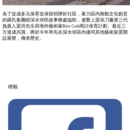
為了促成多元保育並保留招牌於社區，著力區內推動文化創意
的羅氏集團經深水埗民政事務處協助，連繫上梁添刀廠第三代
負責人梁洪先生與海外藝術家Rex Goh商討保育計劃。最近三
方達成共識，將於今年率先在深水埗區內連同其他藝術裝置開
設展覽，傳承歷史。
標籤:
中文(繁)
香港
香港
玩樂
打卡
香港好去處
荔枝角
香港
打卡
荔枝角 / 美孚
展覽
荔枝角好去處
梁添刀廠
招牌