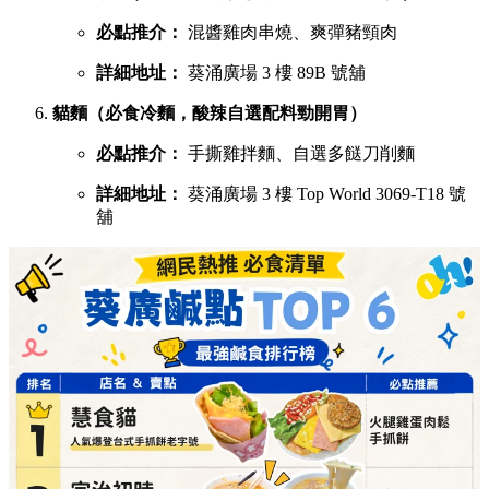
必點推介：
混醬雞肉串燒、爽彈豬頸肉
詳細地址：
葵涌廣場 3 樓 89B 號舖
貓麵（必食冷麵，酸辣自選配料勁開胃）
必點推介：
手撕雞拌麵、自選多餸刀削麵
詳細地址：
葵涌廣場 3 樓 Top World 3069-T18 號
舖