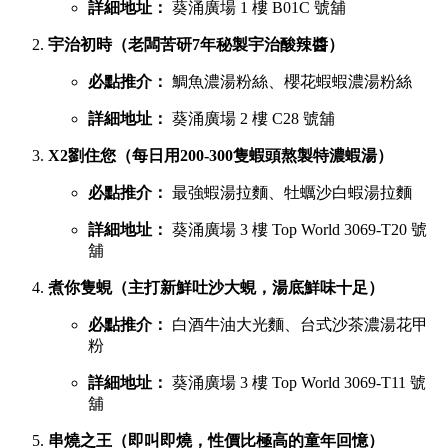
詳細地址：
葵涌廣場 1 樓 B01C 號舖
宇治初時（老闆苦研7年秘製宇治酸辣醬）
必點推介：
鯛魚濃湯粉絲、櫻花蝦蝦濃湯粉絲
詳細地址：
葵涌廣場 2 樓 C28 號舖
X2劉住您（每日用200-300隻蝦頭熬製特濃蝦湯）
必點推介：
最強蝦湯拉麵、牡蠣沙白蝦湯拉麵
詳細地址：
葵涌廣場 3 樓 Top World 3069-T20 號
舖
煮你隻蜆（主打新鮮吐沙大蜆，湯底鮮味十足）
必點推介：
白酒牛油大光麵、台式沙茶濃湯花甲
粉
詳細地址：
葵涌廣場 3 樓 Top World 3069-T11 號
舖
串燒之王（即叫即燒，性價比極高的童年回憶）