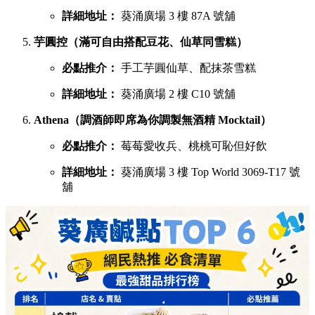
詳細地址：
葵涌廣場 3 樓 87A 號舖
芋圓控（滿可自由搭配豆花、仙草同雪糕）
必點推介：
手工芋圓仙草、配抹茶雪糕
詳細地址：
葵涌廣場 2 樓 C10 號舖
Athena（調酒師即席為你調製無酒精 Mocktail）
必點推介：
莓莓愛收兵、桃桃可恥但好飲
詳細地址：
葵涌廣場 3 樓 Top World 3069-T17 號
舖