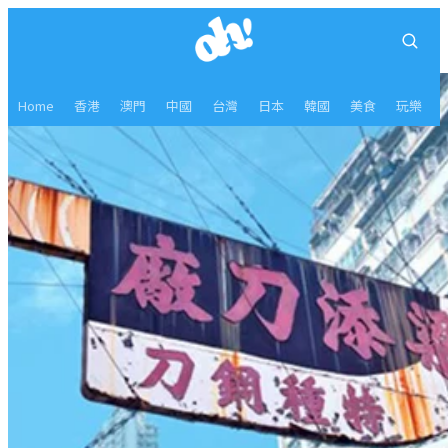
Home
香港
澳門
中國
台灣
日本
韓國
美食
玩樂