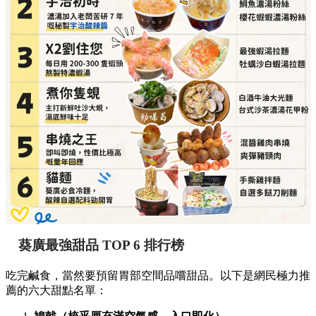
葵廣最強甜品 TOP 6 排行榜
吃完鹹食，當然要預留胃部空間品嚐甜品。以下是網民極力推
薦的六大甜點名單：