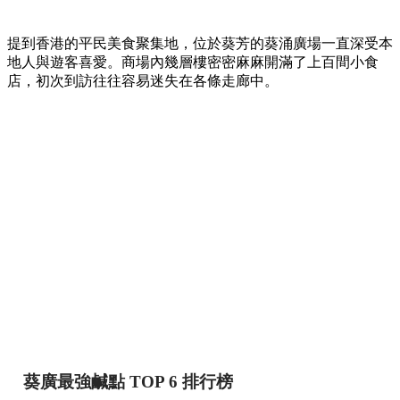
提到香港的平民美食聚集地，位於葵芳的葵涌廣場一直深受本
地人與遊客喜愛。商場內幾層樓密密麻麻開滿了上百間小食
店，初次到訪往往容易迷失在各條走廊中。
葵廣最強鹹點 TOP 6 排行榜