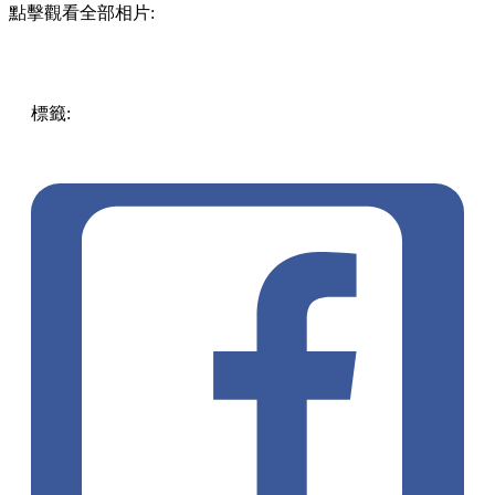
點擊觀看全部相片:
標籤:
中文(繁)
美食
香港
香港
美食
餐廳
香港美食
新開餐廳
銅鑼灣美食
銅鑼灣餐廳
銅鑼灣
灣仔 / 銅鑼灣 / 大坑
海景餐
廳