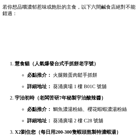
若你想品嚐濃郁惹味或飽肚的主食，以下六間鹹食店絕對不能
錯過：
慧食貓（人氣爆發台式手抓餅老字號）
必點推介：
火腿雞蛋肉鬆手抓餅
詳細地址：
葵涌廣場 1 樓 B01C 號舖
宇治初時（老闆苦研7年秘製宇治酸辣醬）
必點推介：
鯛魚濃湯粉絲、櫻花蝦蝦濃湯粉絲
詳細地址：
葵涌廣場 2 樓 C28 號舖
X2劉住您（每日用200-300隻蝦頭熬製特濃蝦湯）