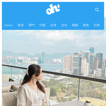
Home
香港
澳門
中國
台灣
日本
韓國
美食
玩樂