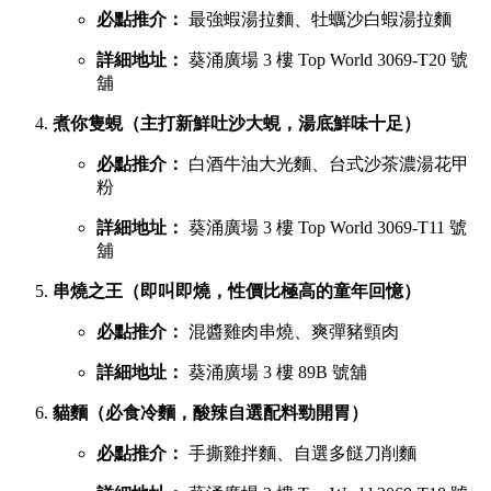
必點推介：
最強蝦湯拉麵、牡蠣沙白蝦湯拉麵
詳細地址：
葵涌廣場 3 樓 Top World 3069-T20 號
舖
煮你隻蜆（主打新鮮吐沙大蜆，湯底鮮味十足）
必點推介：
白酒牛油大光麵、台式沙茶濃湯花甲
粉
詳細地址：
葵涌廣場 3 樓 Top World 3069-T11 號
舖
串燒之王（即叫即燒，性價比極高的童年回憶）
必點推介：
混醬雞肉串燒、爽彈豬頸肉
詳細地址：
葵涌廣場 3 樓 89B 號舖
貓麵（必食冷麵，酸辣自選配料勁開胃）
必點推介：
手撕雞拌麵、自選多餸刀削麵