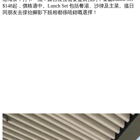
$148起，價格適中。Lunch Set 包括餐湯、沙律及主菜。搵日
同朋友去撐抬腳影下靚相都係唔錯嘅選擇！