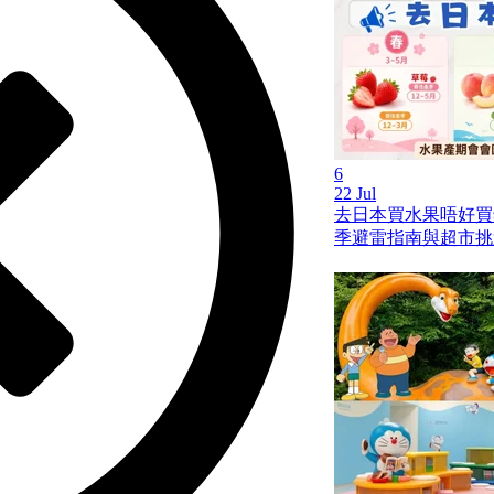
6
22 Jul
去日本買水果唔好買
季避雷指南與超市挑