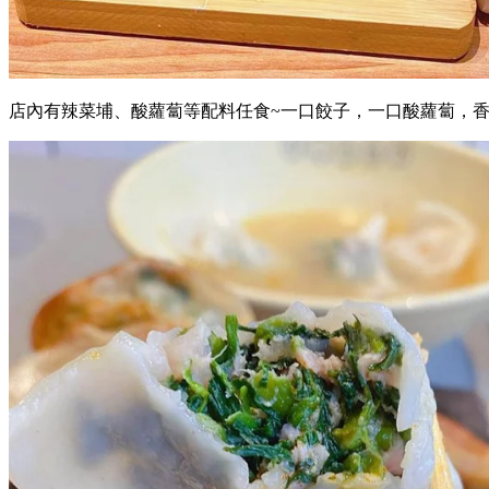
店內有辣菜埔、酸蘿蔔等配料任食~一口餃子，一口酸蘿蔔，香