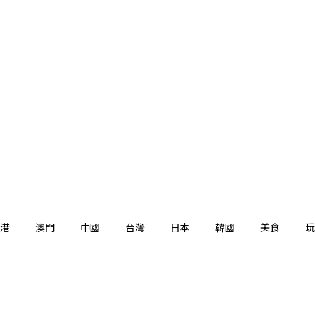
港
澳門
中國
台灣
日本
韓國
美食
玩