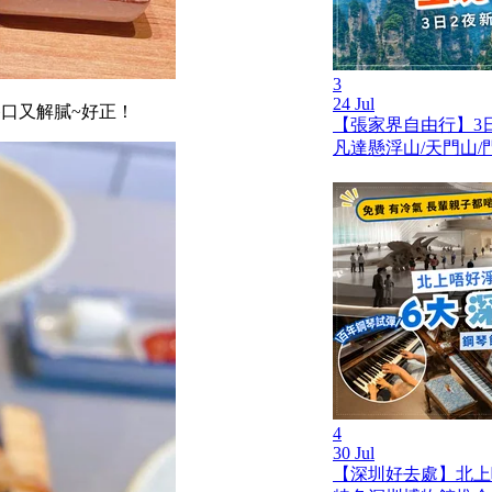
3
24 Jul
口又解膩~好正！
【張家界自由行】3
凡達懸浮山/天門山
4
30 Jul
【深圳好去處】北上