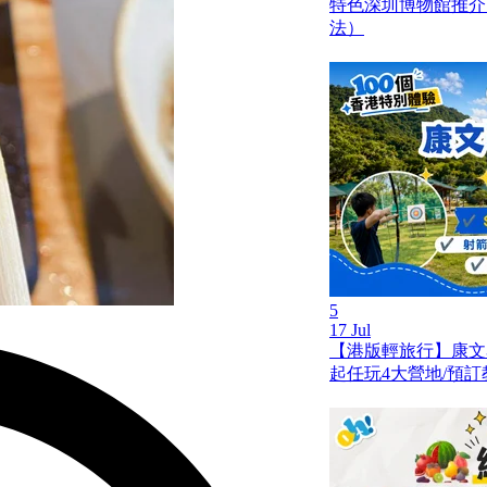
特色深圳博物館推介
法）
5
17 Jul
【港版輕旅行】康文
起任玩4大營地/預訂