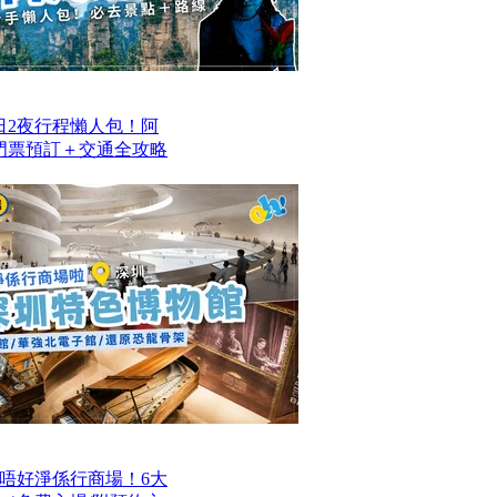
日2夜行程懶人包！阿
/門票預訂＋交通全攻略
唔好淨係行商場！6大