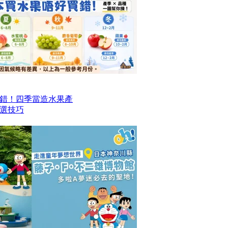
錯！四季當造水果產
選技巧