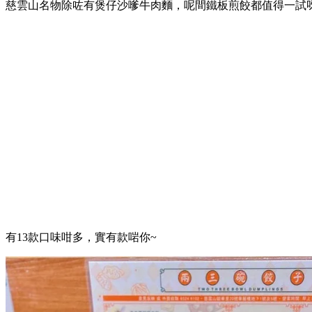
慈雲山名物除咗有煲仔沙嗲牛肉麵，呢間鐵板煎餃都值得一試
有13款口味咁多，實有款啱你~