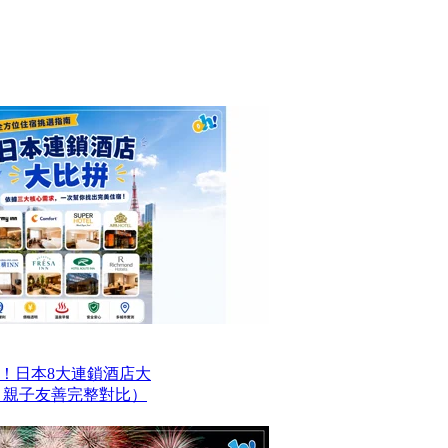
！日本8大連鎖酒店大
、親子友善完整對比）