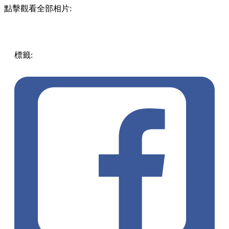
點擊觀看全部相片:
標籤:
中文(繁)
香港
香港
玩樂
打卡
香港好去處
屯門
屯門
屯
門好去處
新年好去處
新年打卡
monchhichi
monchhichi主題