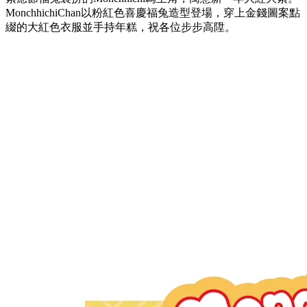
MonchhichiChan
以粉紅色喜慶福兔造型登場，穿上金錢圖案點
綴的大紅色衣服並手持年糕，祝各位步步高陞。