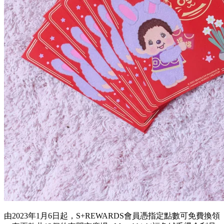
由
2023
年
1
月
6
日起，
S
+
REWARDS
會員憑指定點數可免費換領