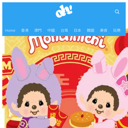
Home
香港
澳門
中國
台灣
日本
韓國
美食
玩樂