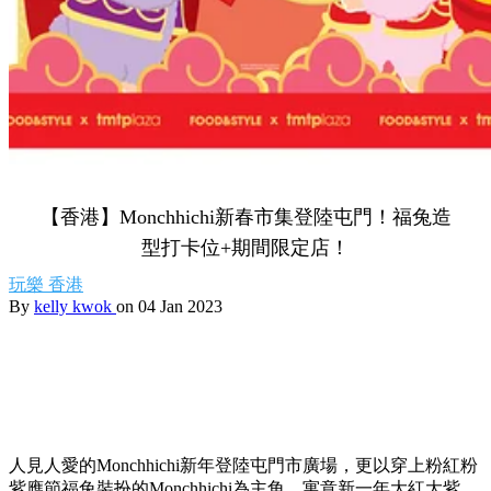
【香港】Monchhichi新春市集登陸屯門！福兔造
型打卡位+期間限定店！
玩樂
香港
By
kelly kwok
on 04 Jan 2023
人見人愛的
Monchhichi新年登陸屯門市廣場，更以
穿上粉紅粉
紫應節福兔裝扮的
Monchhichi
為主角，寓意新一年大紅大紫。