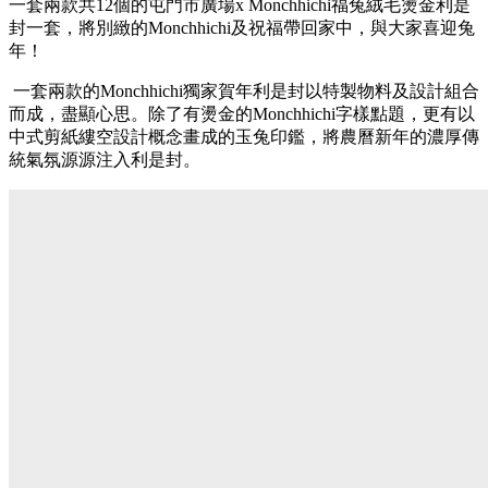
一套兩款共
12
個的
屯門市廣場x Monchhichi福兔絨毛燙金利是
封一套
，將別緻的
Monchhichi
及祝福帶回家中，與大家喜迎兔
年！
一套兩款的
Monchhichi
獨家賀年利是封以特製物料及設計組合
而成，盡顯心思。除了有燙金的
Monchhichi
字樣點題，更有以
中式剪紙縷空設計概念畫成的玉兔印鑑，將農曆新年的濃厚傳
統氣氛源源注入利是封。