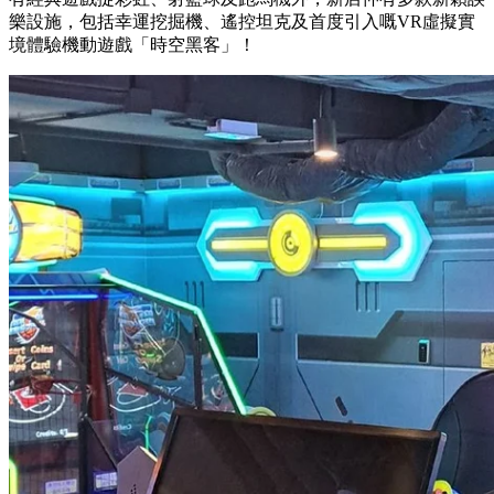
樂設施，包括幸運挖掘機、遙控坦克及首度引入嘅VR虛擬實
境體驗機動遊戲「時空黑客」！