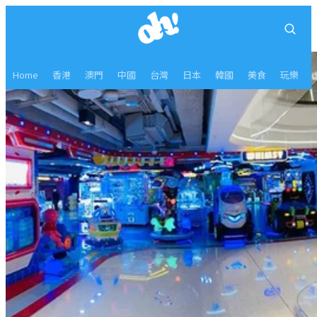
Home
香港
澳門
中國
台灣
日本
韓國
美食
玩樂