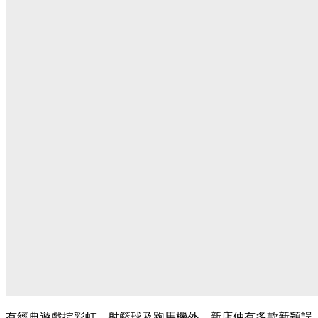
有經典遊戲掟彩虹、射籃球及跑馬機外，新店仲有多款新穎誤