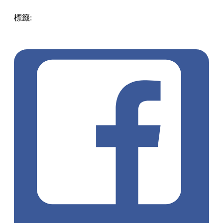
標籤:
中文(繁)
香港
香港
熱話
親子
沙田 / 大圍
沙田
親子好
去處
親子玩樂
室內遊樂場
新城市廣場
歡樂天地
VR機動遊
戲