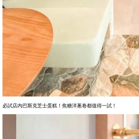
必試店內巴斯克芝士蛋糕！焦糖洋蔥卷都值得一試！