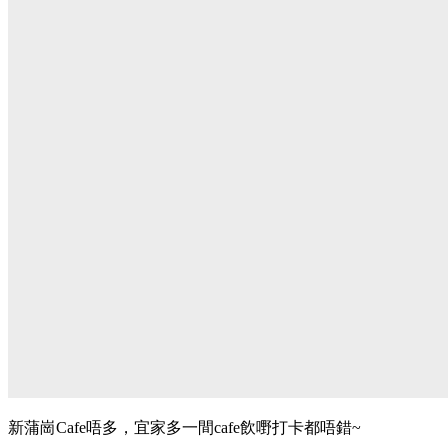
新蒲崗Cafe唔多，宜家多一間cafe飲嘢打卡都唔錯~