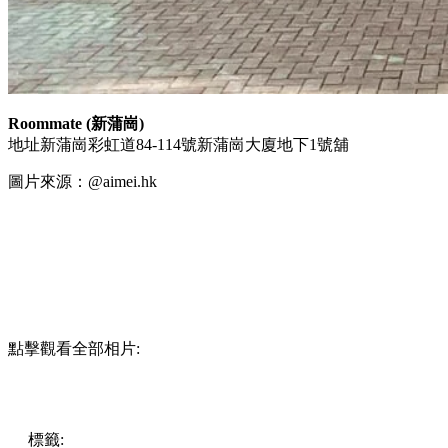
Roommate (新蒲崗)
地址新蒲崗彩虹道84-114號新蒲崗大廈地下1號舖
圖片來源：@aimei.hk
點擊觀看全部相片:
標籤:
中文(繁)
美食
香港
香港
美食
cafe
餐廳
香港美食
香港