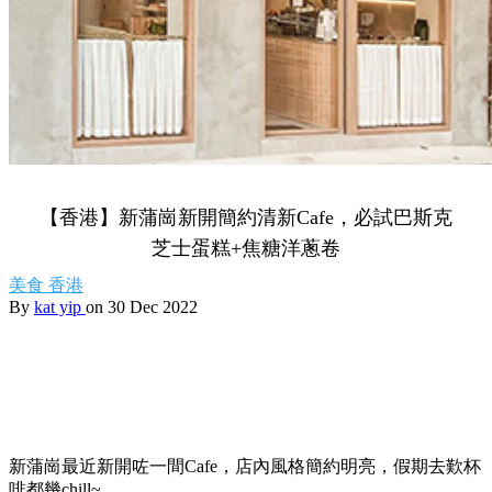
【香港】新蒲崗新開簡約清新Cafe，必試巴斯克
芝士蛋糕+焦糖洋蔥卷
美食
香港
By
kat yip
on 30 Dec 2022
新蒲崗最近新開咗一間Cafe，店內風格簡約明亮，假期去歎杯
啡都幾chill~