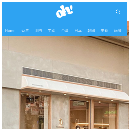
Home
香港
澳門
中國
台灣
日本
韓國
美食
玩樂