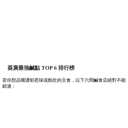
葵廣最強鹹點 TOP 6 排行榜
若你想品嚐濃郁惹味或飽肚的主食，以下六間鹹食店絕對不能
錯過：