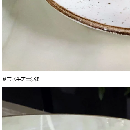
蕃茄水牛芝士沙律