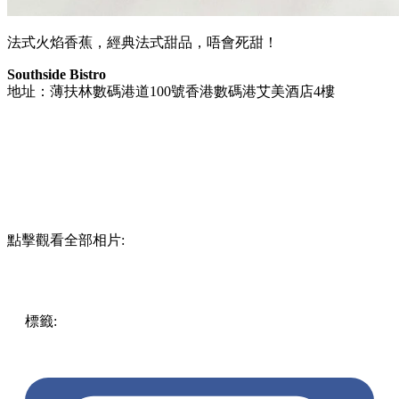
法式火焰香蕉，經典法式甜品，唔會死甜！
Southside Bistro
地址：薄扶林數碼港道100號香港數碼港艾美酒店4樓
點擊觀看全部相片:
標籤:
中文(繁)
香港
香港
美食
香港美食
薄扶林 / 香港仔 /
赤柱 / 石澳
廚師發辦
omakase
南區
數碼港
Southside Bistro
廚師精選
多國菜
南區美食