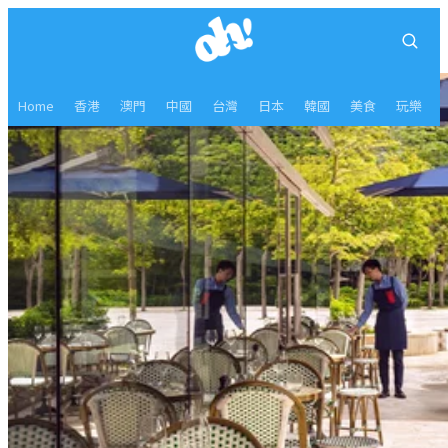
Home
香港
澳門
中國
台灣
日本
韓國
美食
玩樂