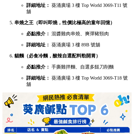
詳細地址：
葵涌廣場 3 樓 Top World 3069-T11 號
舖
串燒之王（即叫即燒，性價比極高的童年回憶）
必點推介：
混醬雞肉串燒、爽彈豬頸肉
詳細地址：
葵涌廣場 3 樓 89B 號舖
貓麵（必食冷麵，酸辣自選配料勁開胃）
必點推介：
手撕雞拌麵、自選多餸刀削麵
詳細地址：
葵涌廣場 3 樓 Top World 3069-T18 號
舖