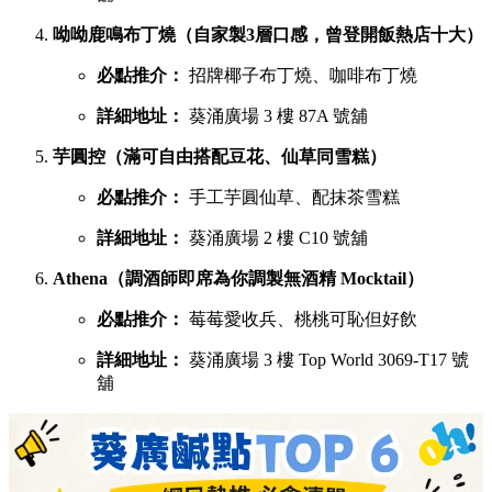
呦呦鹿鳴布丁燒（自家製3層口感，曾登開飯熱店十大）
必點推介：
招牌椰子布丁燒、咖啡布丁燒
詳細地址：
葵涌廣場 3 樓 87A 號舖
芋圓控（滿可自由搭配豆花、仙草同雪糕）
必點推介：
手工芋圓仙草、配抹茶雪糕
詳細地址：
葵涌廣場 2 樓 C10 號舖
Athena（調酒師即席為你調製無酒精 Mocktail）
必點推介：
莓莓愛收兵、桃桃可恥但好飲
詳細地址：
葵涌廣場 3 樓 Top World 3069-T17 號
舖