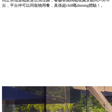
同正宗地道嘅新派亞洲佳餚，餐廳有開闊嘅花園景觀同戶外平
台，平台仲可以同寵物用餐，真係超chill嘅dinning體驗！。