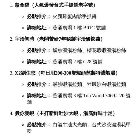
慧食貓（人氣爆發台式手抓餅老字號）
必點推介：
火腿雞蛋肉鬆手抓餅
詳細地址：
葵涌廣場 1 樓 B01C 號舖
宇治初時（老闆苦研7年秘製宇治酸辣醬）
必點推介：
鯛魚濃湯粉絲、櫻花蝦蝦濃湯粉絲
詳細地址：
葵涌廣場 2 樓 C28 號舖
X2劉住您（每日用200-300隻蝦頭熬製特濃蝦湯）
必點推介：
最強蝦湯拉麵、牡蠣沙白蝦湯拉麵
詳細地址：
葵涌廣場 3 樓 Top World 3069-T20 號
舖
煮你隻蜆（主打新鮮吐沙大蜆，湯底鮮味十足）
必點推介：
白酒牛油大光麵、台式沙茶濃湯花甲
粉