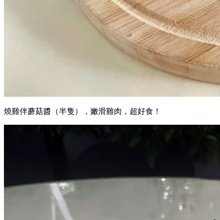
燒雞伴蘑菇醬（半隻），嫩滑雞肉，超好食！