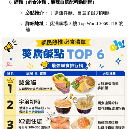
詳細地址：
葵涌廣場 2 樓 C28 號舖
X2劉住您（每日用200-300隻蝦頭熬製特濃蝦湯）
必點推介：
最強蝦湯拉麵、牡蠣沙白蝦湯拉麵
詳細地址：
葵涌廣場 3 樓 Top World 3069-T20 號
舖
煮你隻蜆（主打新鮮吐沙大蜆，湯底鮮味十足）
必點推介：
白酒牛油大光麵、台式沙茶濃湯花甲
粉
詳細地址：
葵涌廣場 3 樓 Top World 3069-T11 號
舖
串燒之王（即叫即燒，性價比極高的童年回憶）
必點推介：
混醬雞肉串燒、爽彈豬頸肉
詳細地址：
葵涌廣場 3 樓 89B 號舖
貓麵（必食冷麵，酸辣自選配料勁開胃）