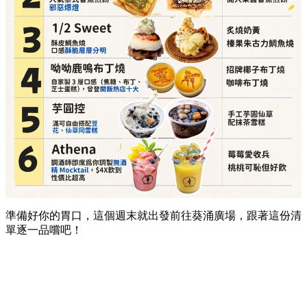
詳細地址：
葵涌廣場 2 樓 C10 號舖
Athena（調酒師即席為你調製無酒精 Mocktail）
必點推介：
莓莓愛收兵、桃桃可恥但好飲
詳細地址：
葵涌廣場 3 樓 Top World 3069-T17 號
舖