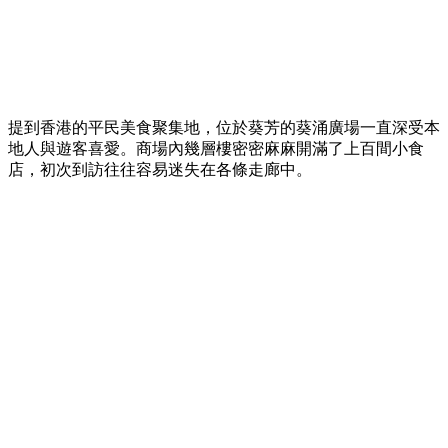
【葵廣掃街】網民熱推Top 12必食清單！最強鹹
甜點推介附詳細地址 🍢🥞
香港
By
May chan
on 07 Aug 2026