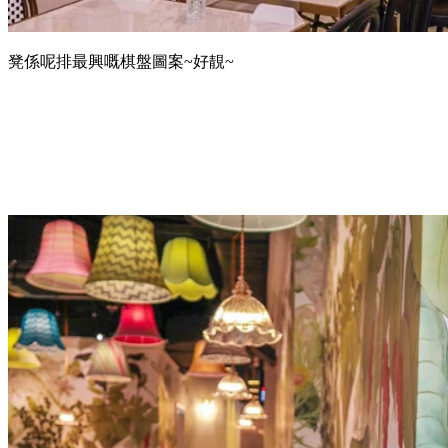
凳係呢排最興嘅棋盤圖案~好靚~