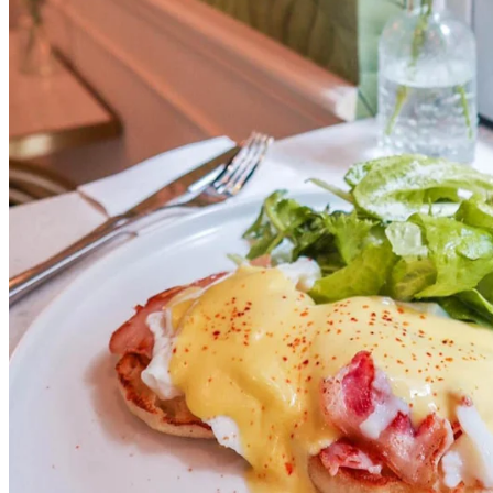
食物主打法式fusion 菜式，食材嘅配搭都幾有創意，值得一
試！
當然都唔少得輕食同咖啡，適合午後嚟輕鬆歎啡~