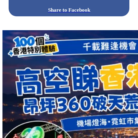
標籤:
Hong Kong
香港
葵廣美食
葵芳好去處
葵芳 / 青衣
葵
涌廣場
葵廣掃街
香港平民美食
慧食貓
鳩戟
呦呦鹿鳴布丁
燒