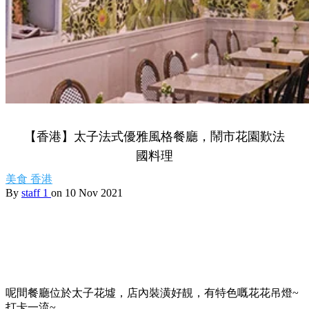
【香港】太子法式優雅風格餐廳，鬧市花園歎法
國料理
美食
香港
By
staff 1
on 10 Nov 2021
呢間餐廳位於太子花墟，店內裝潢好靚，有特色嘅花花吊燈~
打卡一流~