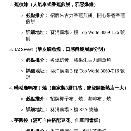
葵廣最強甜品 TOP 6 排行榜
吃完鹹食，當然要預留胃部空間品嚐甜品。以下是網民極力推
薦的六大甜點名單：
鳩戟（梳乎厘充滿空氣感，入口即化）
必點推介：
Pistachio開心果、超低糖質伯爵茶
詳細地址：
葵涌廣場 3 樓 87B 號舖