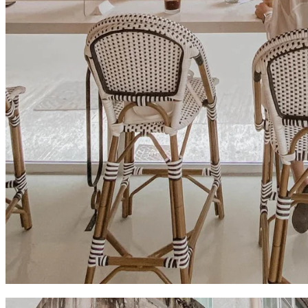
店內好多打卡位~窗口位影相就最靚啦~