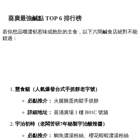
提到香港的平民美食聚集地，位於葵芳的葵涌廣場一直深受本
地人與遊客喜愛。商場內幾層樓密密麻麻開滿了上百間小食
店，初次到訪往往容易迷失在各條走廊中。