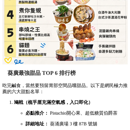
必點推介：
手撕雞拌麵、自選多餸刀削麵
詳細地址：
葵涌廣場 3 樓 Top World 3069-T18 號
舖