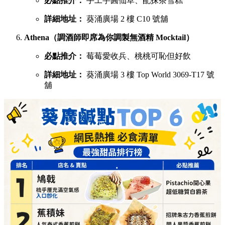
蕉積妹（人氣泰式香蕉煎餅，邪惡爆燈）
必點推介：
招牌朱古力香蕉煎餅、開心果醬香蕉
煎餅
詳細地址：
葵涌廣場 3 樓 Top World 3069-T26 號
舖
1/2 Sweet（酥皮鯛魚燒，口感酥脆層層分明）
必點推介：
炙燒奶黃、榛果朱古力鯛魚燒
詳細地址：
葵涌廣場 3 樓 Top World 3069-T16 號
舖
呦呦鹿鳴布丁燒（自家製3層口感，曾登開飯熱店十大）
必點推介：
招牌椰子布丁燒、咖啡布丁燒
詳細地址：
葵涌廣場 3 樓 87A 號舖
芋圓控（滿可自由搭配豆花、仙草同雪糕）
必點推介：
手工芋圓仙草、配抹茶雪糕