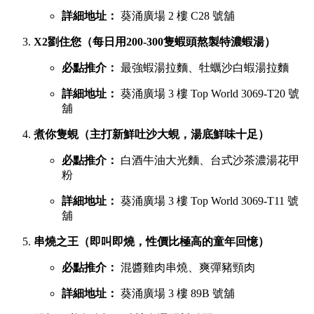
葵廣最強鹹點 TOP 6 排行榜
若你想品嚐濃郁惹味或飽肚的主食，以下六間鹹食店絕對不能
錯過：
慧食貓（人氣爆發台式手抓餅老字號）
必點推介：
火腿雞蛋肉鬆手抓餅
詳細地址：
葵涌廣場 1 樓 B01C 號舖
宇治初時（老闆苦研7年秘製宇治酸辣醬）
必點推介：
鯛魚濃湯粉絲、櫻花蝦蝦濃湯粉絲