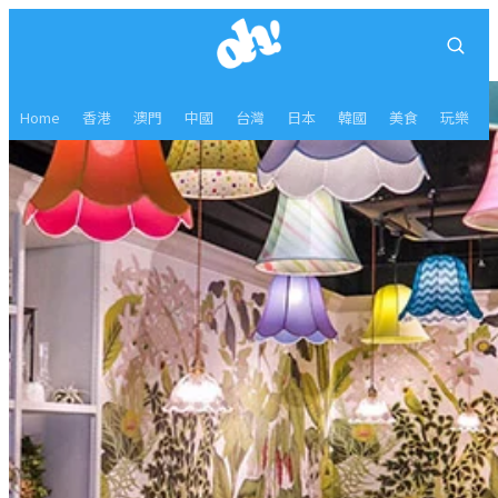
Home
香港
澳門
中國
台灣
日本
韓國
美食
玩樂