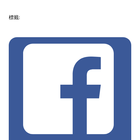
準備好你的胃口，這個週末就出發前往葵涌廣場，跟著這份清
單逐一品嚐吧！