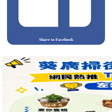
點擊觀看全部相片:
標籤:
中文(繁)
美食
香港
香港
美食
cafe
香港美食
太子
打卡
餐廳
打卡cafe
法國菜
旺角 / 太子 / 大角咀
太子美食
太子餐
廳
太子cafe
太子法國菜