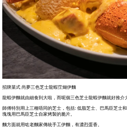
招牌菜式 尚夢三色芝士龍蝦茳煳伊麵
龍蝦伊麵就由細食到大啦，而呢個三色芝士龍蝦伊麵就好推介
師傅特別用上三種唔同的芝士，包括: 低脂芝士、巴馬臣芝士
塊塊用巴馬臣芝士自家烤製的脆片。
麵方面就用咗老麵家傳統手工伊麵，有濃烈蛋香。