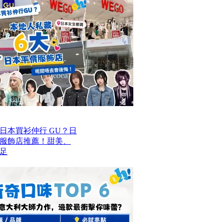
去日本買衫仲行 GU？日
價服飾店推薦！甜美、
足