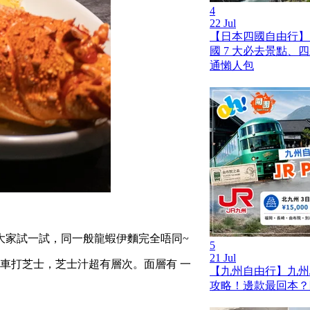
4
22 Jul
【日本四國自由行】
國 7 大必去景點、
通懶人包
大家試一試，同一般龍蝦伊麵完全唔同~
5
21 Jul
和車打芝士，芝士汁超有層次。面層有 一
【九州自由行】九州JR
攻略！邊款最回本？