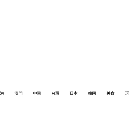
港
澳門
中國
台灣
日本
韓國
美食
玩