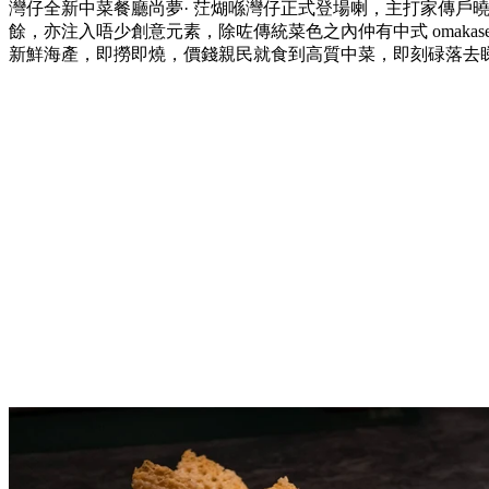
灣仔全新中菜餐廳尚夢· 茳煳喺灣仔正式登場喇，主打家傳戶
餘，亦注入唔少創意元素，除咗傳統菜色之內仲有中式 omaka
新鮮海產，即撈即燒，價錢親民就食到高質中菜，即刻碌落去