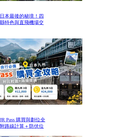
日本最後的秘境！四
四縣特色與直飛機場交
 Pass 購買與劃位全
附路線計算＋防伏位