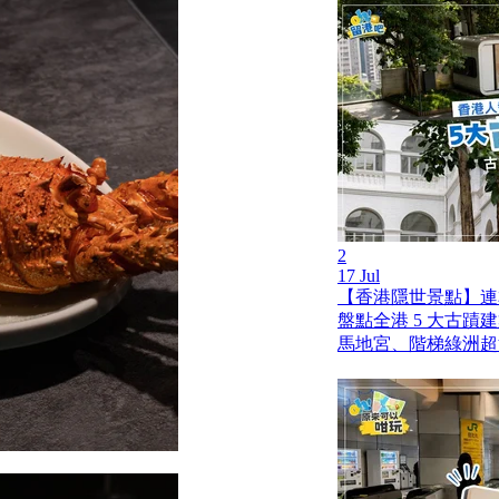
2
17 Jul
【香港隱世景點】連
盤點全港 5 大古蹟
馬地宮、階梯綠洲超