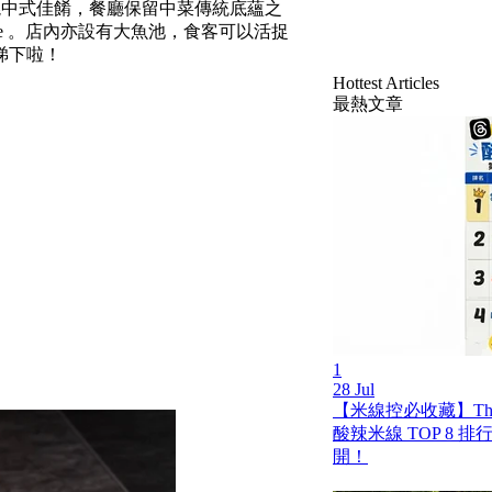
曉中式佳餚，餐廳保留中菜傳統底蘊之
se 。店內亦設有大魚池，食客可以活捉
睇下啦！
Hottest Articles
最熱文章
1
28 Jul
【米線控必收藏】Th
酸辣米線 TOP 8 
開！