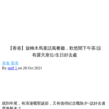
【香港】旋轉木馬童話風餐廳，歎悠閒下午茶/設
有露天座位/生日好去處
美食
香港
By
staff 1
on 28 Oct 2021
就到年尾，有浪漫嘅聖誕節，又有值得紀念嘅除夕~諗好去邊
度食飯未？