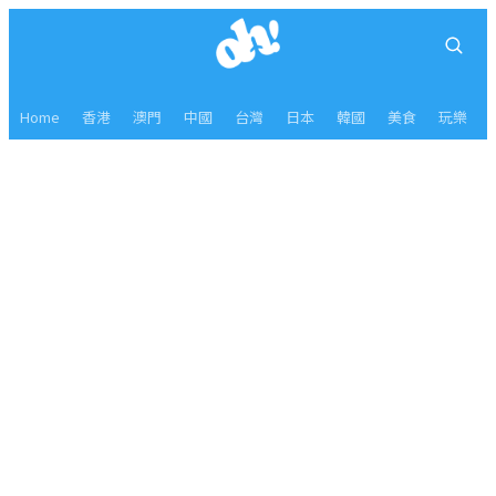
Home
香港
澳門
中國
台灣
日本
韓國
美食
玩樂