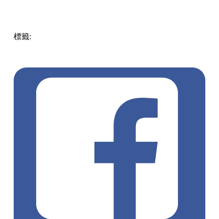
標籤:
中文(繁)
美食
香港
香港
美食
中環
香港美食
生日飯
餐
廳推介
打卡餐廳
打卡好去處
中環 / 上環 / 西環
中環美食
特
色餐廳
浪漫餐廳
下午茶好去處