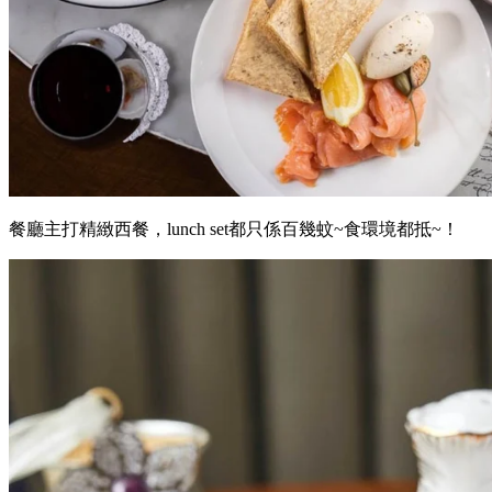
餐廳主打精緻西餐，lunch set都只係百幾蚊~食環境都抵~！