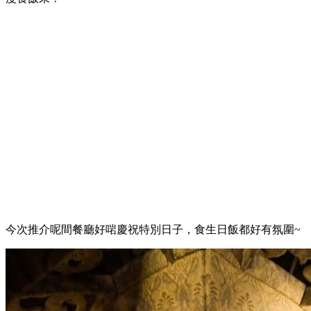
今次推介呢間餐廳好啱慶祝特別日子，食生日飯都好有氛圍~