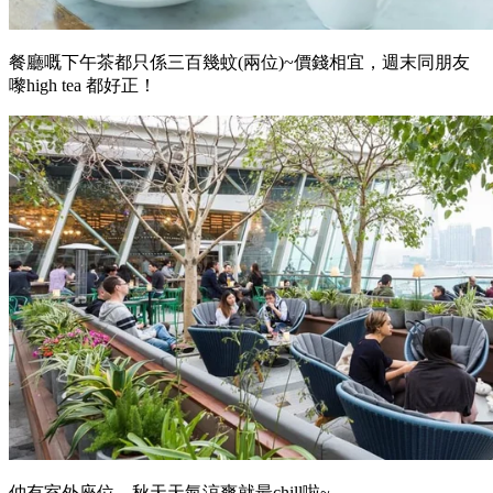
餐廳嘅下午茶都只係三百幾蚊(兩位)~價錢相宜，週末同朋友
嚟high tea 都好正！
仲有室外座位，秋天天氣涼爽就最chill啦~