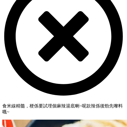
食米線精髓，梗係要試埋個麻辣湯底喇~呢款辣係後勁先嚟料
嘅~