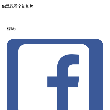
點擊觀看全部相片:
標籤:
中文(繁)
美食
香港
香港
美食
深水埗
香港美食
米線
深
水埗美食
深水埗 / 長沙灣
麻辣米線