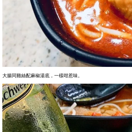
大腸同雞絲配麻椒湯底，一樣咁惹味。