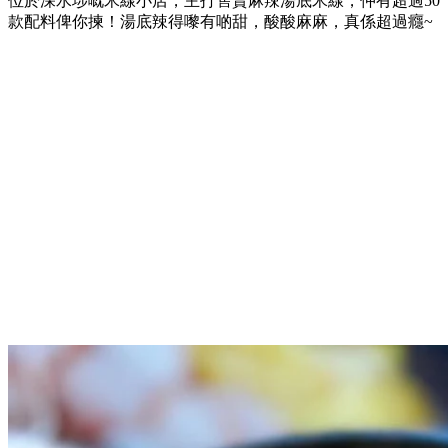
位於深水埗嘅米線小店，主打售賣麻辣湯底米線，仲有超過50
款配料俾你揀！湯底辣得嚟有啲甜，酸酸麻麻，真係超過癮~