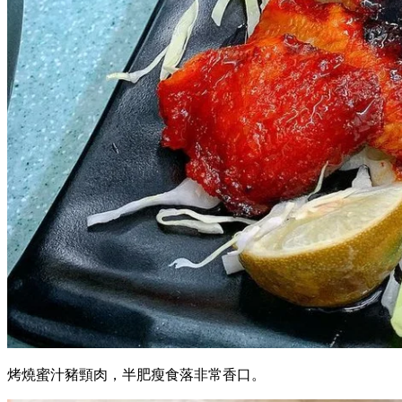
烤燒蜜汁豬頸肉，半肥瘦食落非常香口。