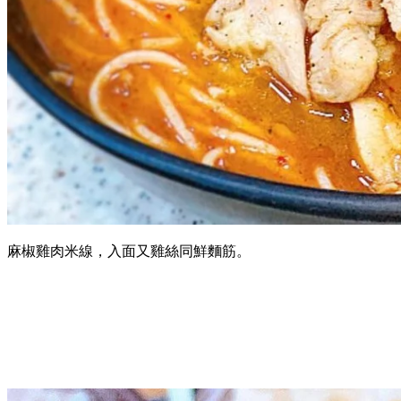
麻椒雞肉米線，入面又雞絲同鮮麵筋。