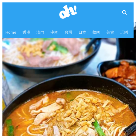
Home
香港
澳門
中國
台灣
日本
韓國
美食
玩樂