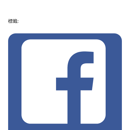
標籤:
Japan
日本
龜岩洞窟
日本旅遊攻略
千葉景點
清水溪
流廣場
愛心光影
東京近郊秘境
絕景攝影
日本秘境推薦