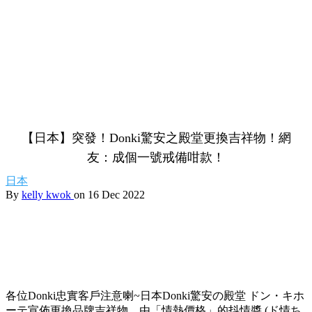
【日本】突發！Donki驚安之殿堂更換吉祥物！網
友：成個一號戒備咁款！
日本
By
kelly kwok
on 16 Dec 2022
各位Donki忠實客戶注意喇~日本Donki驚安の殿堂 ドン・キホ
ーテ宣佈更換品牌吉祥物，由「情熱價格」的抖情醬 (ド情ち