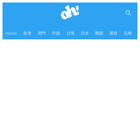
Home
香港
澳門
中國
台灣
日本
韓國
美食
玩樂