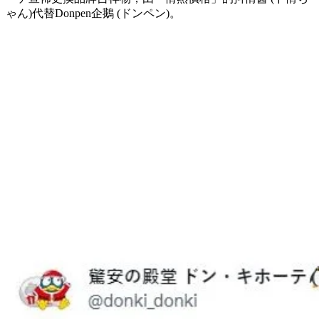
ゃん)代替Donpen企鵝 (ドンペン)。