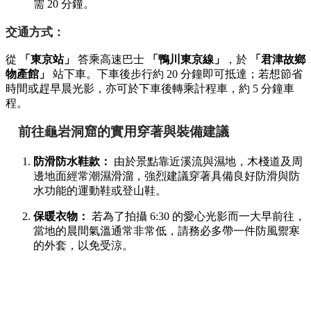
需 20 分鐘。
交通方式：
從
「東京站」
答乘高速巴士
「鴨川東京線」
，於
「君津故鄉
物產館」
站下車。下車後步行約 20 分鐘即可抵達；若想節省
時間或趕早晨光影，亦可於下車後轉乘計程車，約 5 分鐘車
程。
前往龜岩洞窟的實用穿著與裝備建議
防滑防水鞋款：
由於景點靠近溪流與濕地，木棧道及周
邊地面經常潮濕滑溜，強烈建議穿著具備良好防滑與防
水功能的運動鞋或登山鞋。
保暖衣物：
若為了拍攝 6:30 的愛心光影而一大早前往，
當地的晨間氣溫通常非常低，請務必多帶一件防風禦寒
的外套，以免受涼。