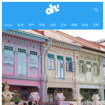
Home
香港
澳門
中國
台灣
日本
韓國
美食
玩樂