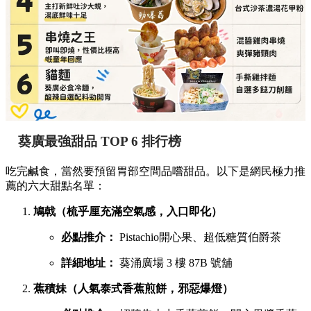
葵廣最強甜品 TOP 6 排行榜
吃完鹹食，當然要預留胃部空間品嚐甜品。以下是網民極力推
薦的六大甜點名單：
鳩戟（梳乎厘充滿空氣感，入口即化）
必點推介：
Pistachio開心果、超低糖質伯爵茶
詳細地址：
葵涌廣場 3 樓 87B 號舖
蕉積妹（人氣泰式香蕉煎餅，邪惡爆燈）