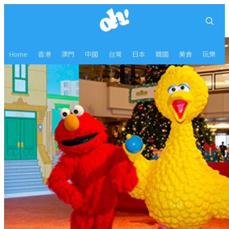
Home
香港
澳門
中國
台灣
日本
韓國
美食
玩樂