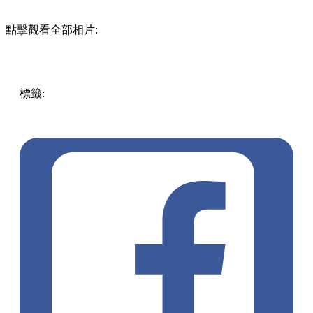
點擊觀看全部相片:
標籤:
中文(繁)
香港
香港
玩樂
打卡
香港好去處
尖沙咀好去
處
尖沙咀
尖沙咀 / 佐敦 / 油麻地
藝術展覽
聖誕好去處
聖誕
2022
芝麻街