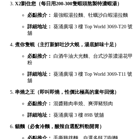
X2劉住您（每日用200-300隻蝦頭熬製特濃蝦湯）
必點推介：
最強蝦湯拉麵、牡蠣沙白蝦湯拉麵
詳細地址：
葵涌廣場 3 樓 Top World 3069-T20 號
舖
煮你隻蜆（主打新鮮吐沙大蜆，湯底鮮味十足）
必點推介：
白酒牛油大光麵、台式沙茶濃湯花甲
粉
詳細地址：
葵涌廣場 3 樓 Top World 3069-T11 號
舖
串燒之王（即叫即燒，性價比極高的童年回憶）
必點推介：
混醬雞肉串燒、爽彈豬頸肉
詳細地址：
葵涌廣場 3 樓 89B 號舖
貓麵（必食冷麵，酸辣自選配料勁開胃）
必點推介：
手撕雞拌麵、自選多餸刀削麵