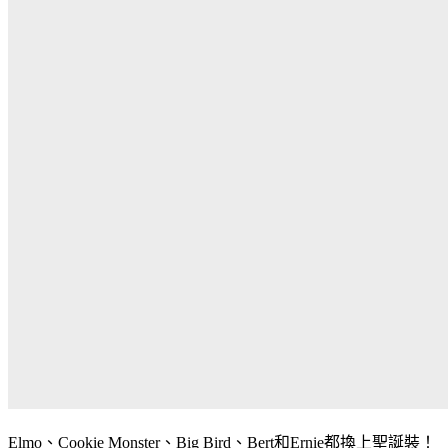
Elmo
、
Cookie Monster
、
Big Bird
、
Bert
和
Ernie
都換上聖誕裝！