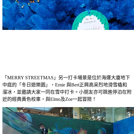
「
MERRY STREETMAS
」另一打卡場景是位於海運大廈地下
中庭的「冬日遊樂園」
，
Ernie
與
Bert
正興高采烈地滑雪橇和
溜冰，並邀請大家一同在雪中打卡。小朋友亦可跳進停泊在附
近的經典黃色校車，與
Elmo
及
Zoe
一起冒險！