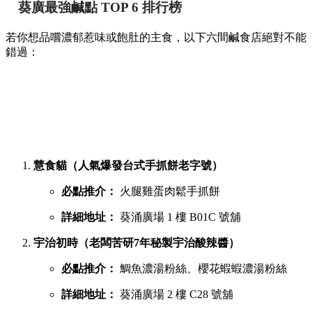
葵廣最強鹹點 TOP 6 排行榜
若你想品嚐濃郁惹味或飽肚的主食，以下六間鹹食店絕對不能
錯過：
慧食貓（人氣爆發台式手抓餅老字號）
必點推介：
火腿雞蛋肉鬆手抓餅
詳細地址：
葵涌廣場 1 樓 B01C 號舖
宇治初時（老闆苦研7年秘製宇治酸辣醬）
必點推介：
鯛魚濃湯粉絲、櫻花蝦蝦濃湯粉絲
詳細地址：
葵涌廣場 2 樓 C28 號舖