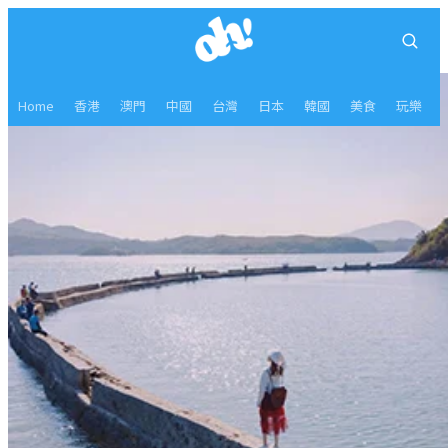
Home
香港
澳門
中國
台灣
日本
韓國
美食
玩樂