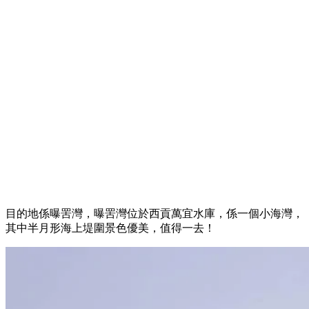
目的地係曝罟灣，曝罟灣位於西貢萬宜水庫，係一個小海灣，
其中半月形海上堤圍景色優美，值得一去！