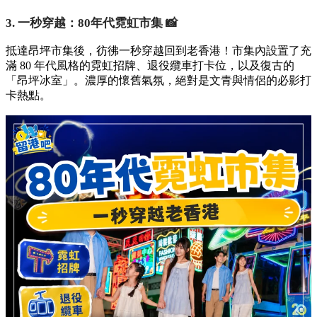
3. 一秒穿越：80年代霓虹市集 📸
抵達昂坪市集後，彷彿一秒穿越回到老香港！市集內設置了充
滿 80 年代風格的霓虹招牌、退役纜車打卡位，以及復古的
「昂坪冰室」。濃厚的懷舊氣氛，絕對是文青與情侶的必影打
卡熱點。