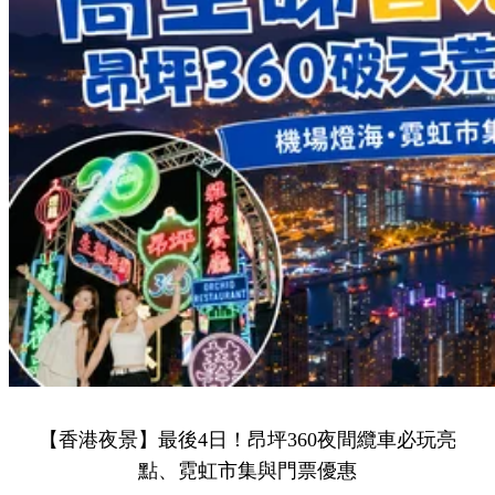
【香港夜景】最後4日！昂坪360夜間纜車必玩亮
點、霓虹市集與門票優惠