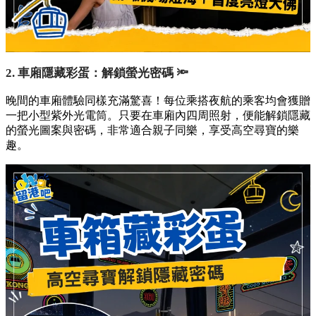
2. 車廂隱藏彩蛋：解鎖螢光密碼 🔦
晚間的車廂體驗同樣充滿驚喜！每位乘搭夜航的乘客均會獲贈
一把小型紫外光電筒。只要在車廂內四周照射，便能解鎖隱藏
的螢光圖案與密碼，非常適合親子同樂，享受高空尋寶的樂
趣。