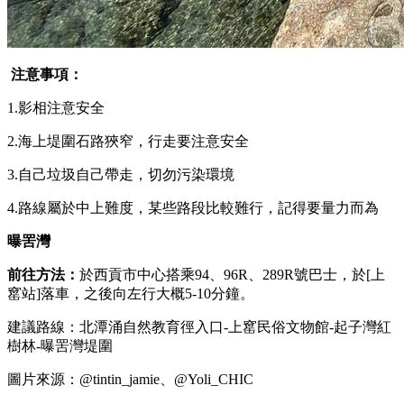
注意事項：
1.影相注意安全
2.海上堤圍石路狹窄，行走要注意安全
3.自己垃圾自己帶走，切勿污染環境
4.路線屬於中上難度，某些路段比較難行，記得要量力而為
曝罟灣
前往方法：
於西貢市中心搭乘94、96R、289R號巴士，於[上
窰站]落車，之後向左行大概5-10分鐘。
建議路線：北潭涌自然教育徑入口-上窰民俗文物館-起子灣紅
樹林-曝罟灣堤圍
圖片來源：@tintin_jamie、@Yoli_CHIC