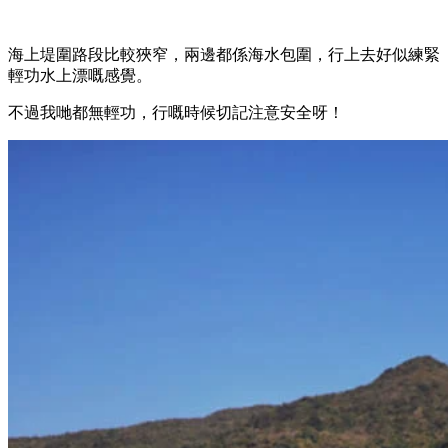
海上堤圍路段比較狹窄，兩邊都係海水包圍，行上去好似練緊
輕功水上漂嘅感覺。
不過我哋都無輕功，行嘅時候切記注意安全呀！