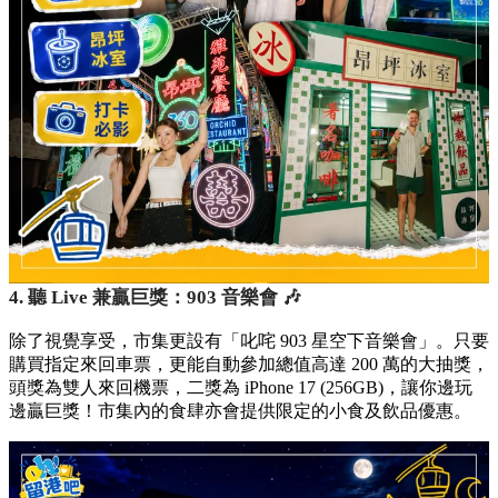
4. 聽 Live 兼贏巨獎：903 音樂會 🎶
除了視覺享受，市集更設有「叱咤 903 星空下音樂會」。只要
購買指定來回車票，更能自動參加總值高達 200 萬的大抽獎，
頭獎為雙人來回機票，二獎為 iPhone 17 (256GB)，讓你邊玩
邊贏巨獎！市集內的食肆亦會提供限定的小食及飲品優惠。