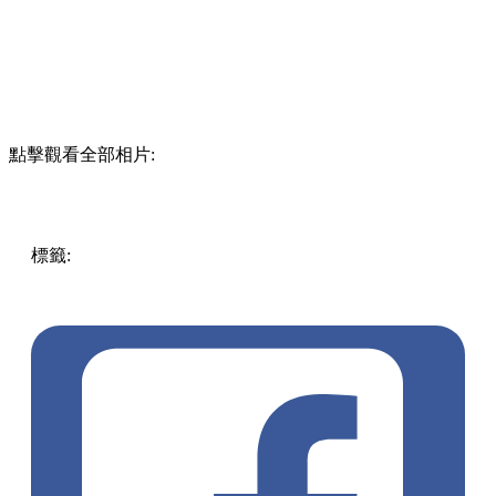
點擊觀看全部相片:
標籤:
中文(繁)
香港
玩樂
行山
將軍澳 / 西貢
行山路線
西貢
行山打卡
西貢好去處
香港郊遊
行山好去處
郊遊路線
香港
行山
北潭涌
曝罟灣