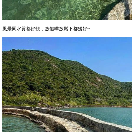
風景同水質都好靚，放假嚟放鬆下都幾好~