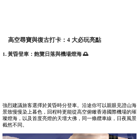
高空尋寶與復古打卡：4 大必玩亮點
1. 黃昏登車：飽覽日落與機場燈海 🌅
強烈建議旅客選擇於黃昏時分登車。沿途你可以親眼見證山海
景致慢慢染上暮色，回程時更能從高空俯瞰香港國際機場的璀
璨燈海，以及首度亮燈的天壇大佛，同一條纜車線，日夜風景
截然不同。