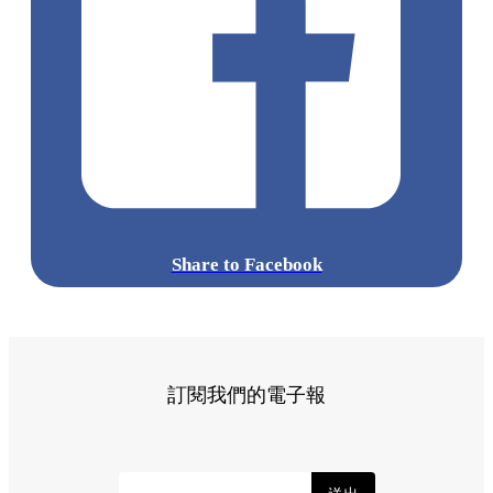
準備好你的胃口，這個週末就出發前往葵涌廣場，跟著這份清
單逐一品嚐吧！
標籤:
Hong Kong
香港
葵廣美食
葵芳好去處
葵芳 / 青衣
葵
涌廣場
葵廣掃街
香港平民美食
慧食貓
鳩戟
呦呦鹿鳴布丁
燒