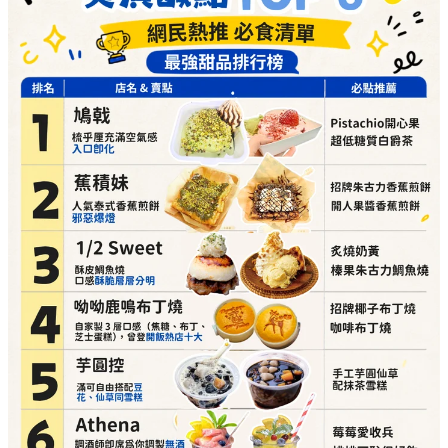
詳細地址：
葵涌廣場 3 樓 Top World 3069-T16 號
舖
呦呦鹿鳴布丁燒（自家製3層口感，曾登開飯熱店十大）
必點推介：
招牌椰子布丁燒、咖啡布丁燒
詳細地址：
葵涌廣場 3 樓 87A 號舖
芋圓控（滿可自由搭配豆花、仙草同雪糕）
必點推介：
手工芋圓仙草、配抹茶雪糕
詳細地址：
葵涌廣場 2 樓 C10 號舖
Athena（調酒師即席為你調製無酒精 Mocktail）
必點推介：
莓莓愛收兵、桃桃可恥但好飲
詳細地址：
葵涌廣場 3 樓 Top World 3069-T17 號
舖