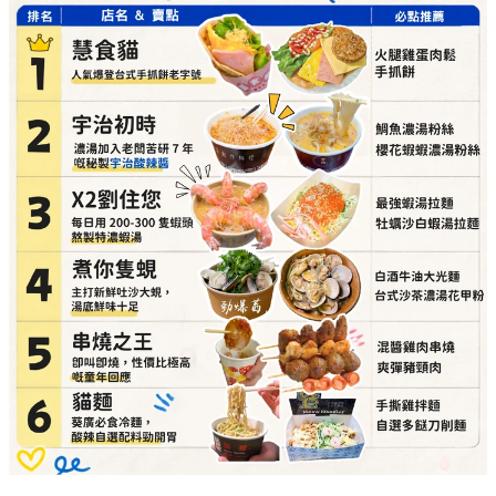
粉
詳細地址：
葵涌廣場 3 樓 Top World 3069-T11 號
舖
串燒之王（即叫即燒，性價比極高的童年回憶）
必點推介：
混醬雞肉串燒、爽彈豬頸肉
詳細地址：
葵涌廣場 3 樓 89B 號舖
貓麵（必食冷麵，酸辣自選配料勁開胃）
必點推介：
手撕雞拌麵、自選多餸刀削麵
詳細地址：
葵涌廣場 3 樓 Top World 3069-T18 號
舖