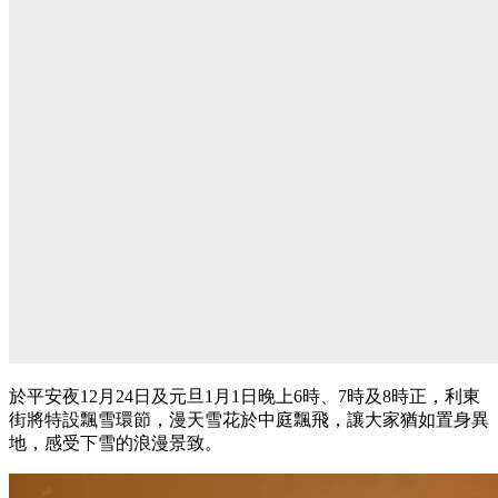
街道洋溢著濃厚聖誕氣氛！每晚6時至9時30分、每半小時 (00
分及30分) 的
「Disco Fever」時段
，將會有Disco舞曲及聖誕流
行曲配以舞台燈光特效，讓大家一展舞藝，成為舞池中最閃亮
的主角！