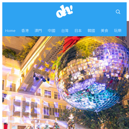
Home
香港
澳門
中國
台灣
日本
韓國
美食
玩樂