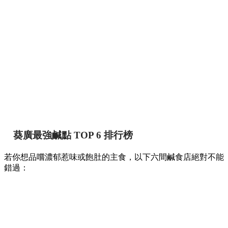
【葵廣掃街】網民熱推Top 12必食清單！最強鹹
甜點推介附詳細地址 🍢🥞
香港
By
May chan
on 07 Aug 2026
提到香港的平民美食聚集地，位於葵芳的葵涌廣場一直深受本
地人與遊客喜愛。商場內幾層樓密密麻麻開滿了上百間小食
店，初次到訪往往容易迷失在各條走廊中。