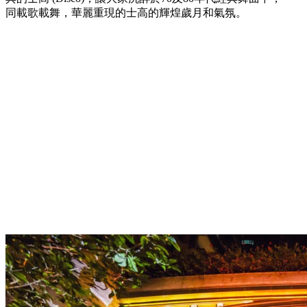
同載歌載舞，華麗重現的士高的輝煌歲月和氣氛。