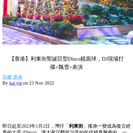
【香港】利東街聖誕巨型Disco鏡面球，DJ現場打
碟+飄雪+表演
玩樂
香港
By
kat yip
on 23 Nov 2022
即日起至2023年1月2日，灣仔「
利東街
」搖身一變成為復古經
典的士高 (Disco)，讓大家沉醉於70及80年代經典舞曲中，一