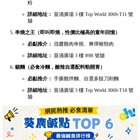
慧食貓（人氣爆發台式手抓餅老字號）
必點推介：
火腿雞蛋肉鬆手抓餅
詳細地址：
葵涌廣場 1 樓 B01C 號舖
宇治初時（老闆苦研7年秘製宇治酸辣醬）
必點推介：
鯛魚濃湯粉絲、櫻花蝦蝦濃湯粉絲
詳細地址：
葵涌廣場 2 樓 C28 號舖
X2劉住您（每日用200-300隻蝦頭熬製特濃蝦湯）
必點推介：
最強蝦湯拉麵、牡蠣沙白蝦湯拉麵
詳細地址：
葵涌廣場 3 樓 Top World 3069-T20 號
舖
煮你隻蜆（主打新鮮吐沙大蜆，湯底鮮味十足）
必點推介：
白酒牛油大光麵、台式沙茶濃湯花甲