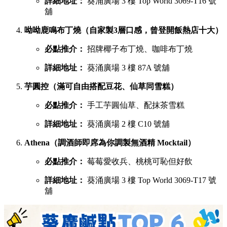
葵廣最強甜品 TOP 6 排行榜
吃完鹹食，當然要預留胃部空間品嚐甜品。以下是網民極力推
薦的六大甜點名單：
鳩戟（梳乎厘充滿空氣感，入口即化）
必點推介：
Pistachio開心果、超低糖質伯爵茶
詳細地址：
葵涌廣場 3 樓 87B 號舖
蕉積妹（人氣泰式香蕉煎餅，邪惡爆燈）
必點推介：
招牌朱古力香蕉煎餅、開心果醬香蕉
煎餅
詳細地址：
葵涌廣場 3 樓 Top World 3069-T26 號
舖
1/2 Sweet（酥皮鯛魚燒，口感酥脆層層分明）
必點推介：
炙燒奶黃、榛果朱古力鯛魚燒