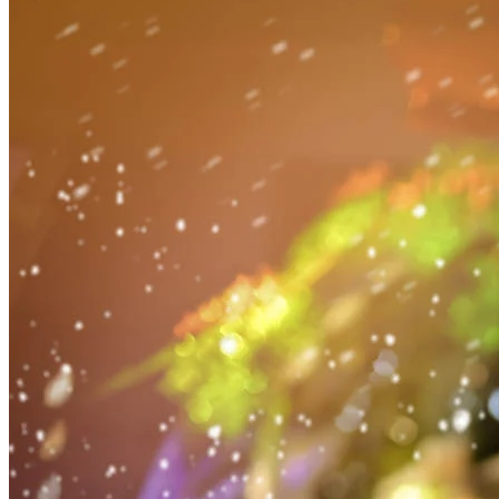
於平安夜12月24日及元旦1月1日晚上6時、7時及8時正，利東
街將特設飄雪環節，漫天雪花於中庭飄飛，讓大家猶如置身異
地，感受下雪的浪漫景致。