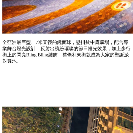
全亞洲最巨型、7米直徑的鏡面球，懸掛於中庭廣場，配合專
業舞台燈光設計，反射出繽紛璀璨的節日燈光效果，加上步行
街上的閃亮Bling Bling裝飾，整條利東街就成為大家的聖誕派
對舞池。