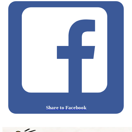
時間：下午3時至5時
地點：利東街中庭
Let It Snow!
日期：2022年12月24日及2023年1月1日
時間：下午6時、7時及8時
地點：利東街中庭
點擊觀看全部相片:
標籤:
中文(繁)
香港
香港
玩樂
打卡
香港好去處
灣仔
灣仔好
去處
灣仔 / 銅鑼灣 / 大坑
利東街
灣仔打卡
聖誕好去處
聖誕
2022
聖誕打卡