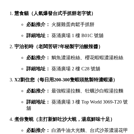
葵廣最強鹹點 TOP 6 排行榜
若你想品嚐濃郁惹味或飽肚的主食，以下六間鹹食店絕對不能
錯過：