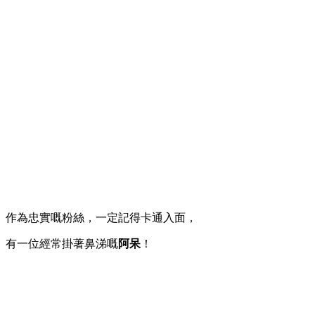
作為忠實嘅粉絲，一定記得卡通入面，
有一位經常掛著鼻涕嘅
阿呆
！