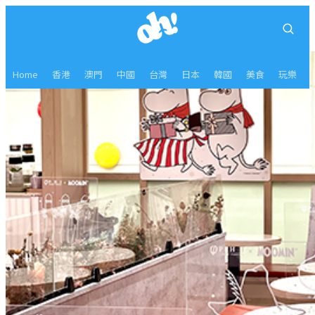
Home
香港
澳門
中國
台灣
日本
韓國
美食
玩樂