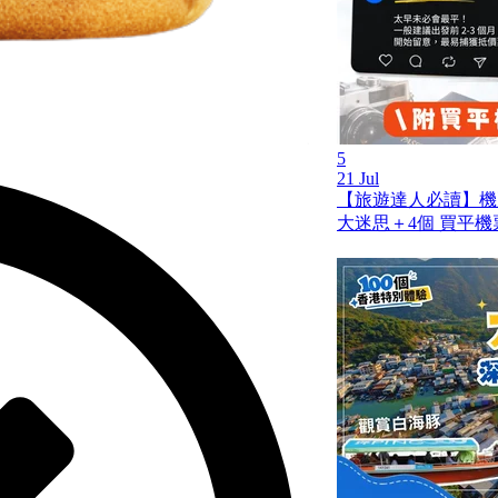
5
21 Jul
【旅遊達人必讀】機
大迷思＋4個 買平機