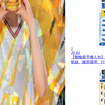
2
29 Jul
【郵輪新手懶人包】
航線、艙房選擇、行