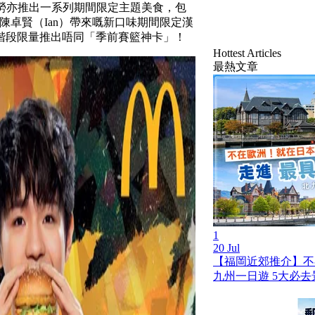
當勞亦推出一系列期間限定主題美食，包
者陳卓賢（Ian）帶來嘅新口味期間限定漢
星期分階段限量推出唔同「季前賽籃神卡」！
Hottest Articles
最熱文章
1
20 Jul
【福岡近郊推介】不
九州一日遊 5大必