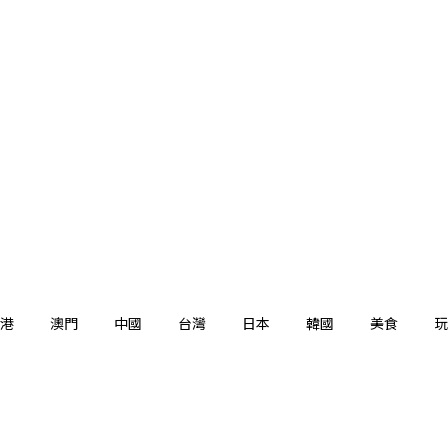
港
澳門
中國
台灣
日本
韓國
美食
玩