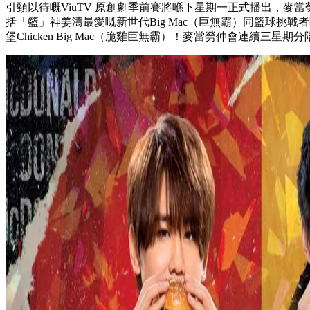
引頸以待嘅ViuTV 原創劇季前賽將喺下星期一正式播出，麥
括「籃」神姜濤最愛嘅新世代Big Mac（巨無霸）同籃球挑戰
堡Chicken Big Mac（脆雞巨無霸）！麥當勞仲會連續三