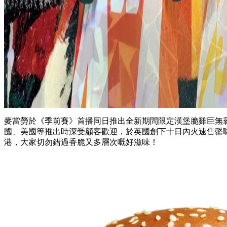
麥當勞於《季前賽》首播同日推出全新期間限定漢堡脆雞巨無
國、美國等推出時深受顧客歡迎，於英國創下十日內火速售罄
港，大家切勿錯過香脆又多層次嘅好滋味！