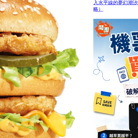
入水平線的夢幻潮汐
略）