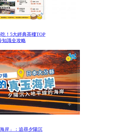
港必吃！5大經典茶樓TOP
冷知識全攻略
海岸」：追尋夕陽沉