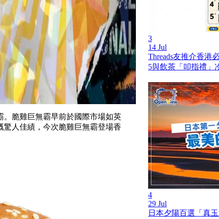
3
14 Jul
Threads友推介香
5與飲茶「叩指禮」
霸。脆雞巨無霸早前於國際市場如英
嘅驚人佳績，今次脆雞巨無霸登場香
4
29 Jul
日本夕陽百選「真玉