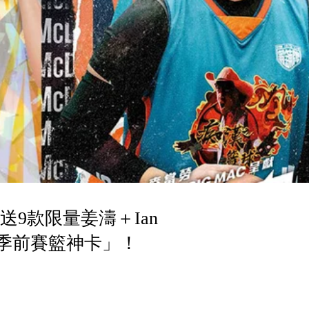
9款限量姜濤＋Ian
93「季前賽籃神卡」！