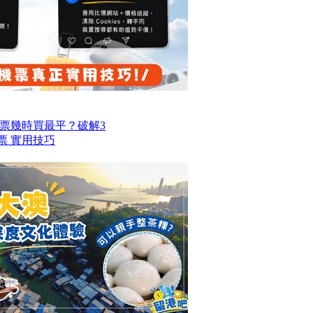
票幾時買最平？破解3
票 實用技巧