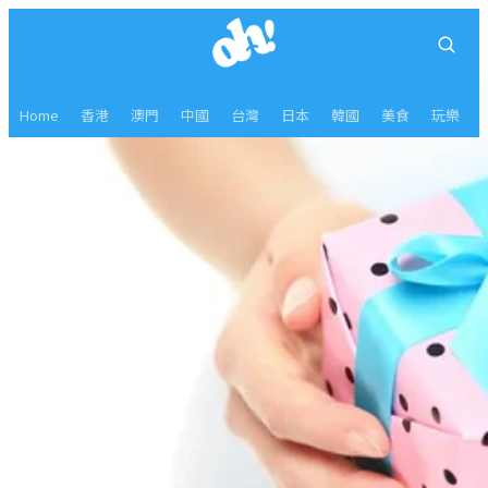
Home
香港
澳門
中國
台灣
日本
韓國
美食
玩樂