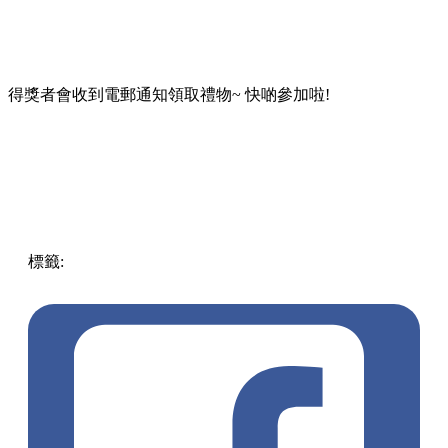
得獎者會收到電郵通知領取禮物~ 快啲參加啦!
標籤:
中文(繁)
美食
香港
香港
熱話
遊戲
Openholidays
App
app
吃喝玩樂