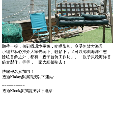
順帶一提，個到嘅環境幾靚，啱哂影相、享受無敵大海景，
小編都私心推介大家去玩下、輕鬆下，又可以認識海洋生態，
除咗首飾之外，都有「親子首飾工作坊」、「親子貝殻海洋首
飾盒製作」等等，一家大細都啱去！
快啲報名參加啦！
透過Kkday參加請按以下連結:
==========
透過Klook參加請按以下連結: