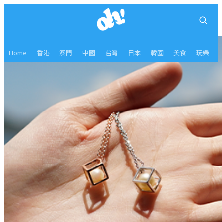
Home
香港
澳門
中國
台灣
日本
韓國
美食
玩樂