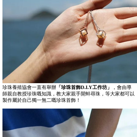
珍珠養殖協會一直有舉辦
「珍珠首飾D.I.Y工作坊」
，會由導
師親自教授珍珠嘅知識，教大家親手開蚌尋珠，等大家都可以
製作屬於自己獨一無二嘅珍珠首飾！