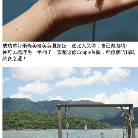
成功整好兩條美輪美奐嘅頸鏈，送比人又得，自己戴都得~
仲可以搵埋另一半/fd子一齊整返條Couple首飾，都係個唔錯嘅
約會之選！