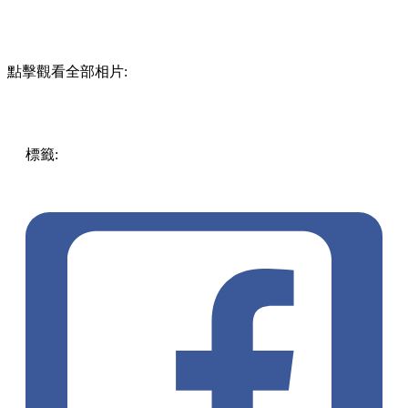
點擊觀看全部相片:
標籤:
中文(繁)
香港
香港
玩樂
chill
香港好去處
珍珠
將軍澳 /
西貢
西貢
西貢好去處
手作
吃喝玩樂優惠
diy工作坊
自製首
飾
香港吃喝玩樂優惠
海洋
珍珠工作坊