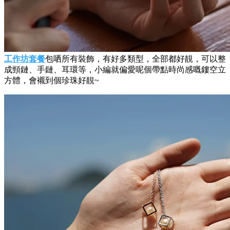
工作坊套餐
包哂所有裝飾，有好多類型，全部都好靚，可以整
成頸鏈、手鏈、耳環等，小編就偏愛呢個帶點時尚感嘅鏤空立
方體，會襯到個珍珠好靚~