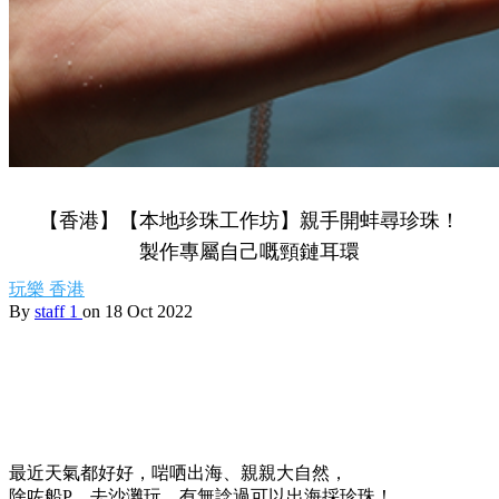
【香港】【本地珍珠工作坊】親手開蚌尋珍珠！
製作專屬自己嘅頸鏈耳環
玩樂
香港
By
staff 1
on 18 Oct 2022
最近天氣都好好，啱哂出海、親親大自然，
除咗船P、去沙灘玩，有無諗過可以出海採珍珠！