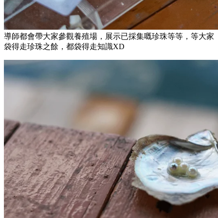
導師都會帶大家參觀養殖場，展示已採集嘅珍珠等等，等大家
袋得走珍珠之餘，都袋得走知識XD