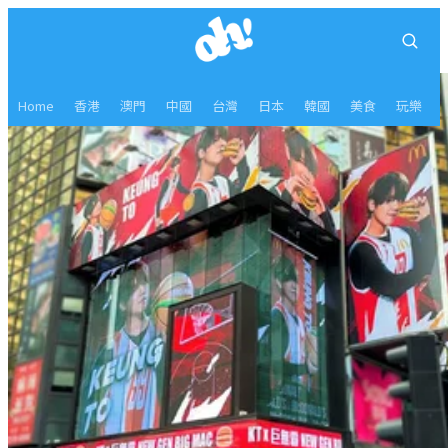
Home
香港
澳門
中國
台灣
日本
韓國
美食
玩樂