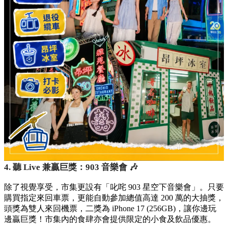
4. 聽 Live 兼贏巨獎：903 音樂會 🎶
除了視覺享受，市集更設有「叱咤 903 星空下音樂會」。只要
購買指定來回車票，更能自動參加總值高達 200 萬的大抽獎，
頭獎為雙人來回機票，二獎為 iPhone 17 (256GB)，讓你邊玩
邊贏巨獎！市集內的食肆亦會提供限定的小食及飲品優惠。