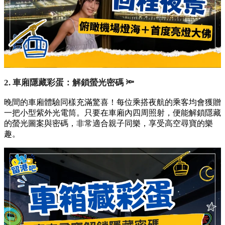
2. 車廂隱藏彩蛋：解鎖螢光密碼 🔦
晚間的車廂體驗同樣充滿驚喜！每位乘搭夜航的乘客均會獲贈
一把小型紫外光電筒。只要在車廂內四周照射，便能解鎖隱藏
的螢光圖案與密碼，非常適合親子同樂，享受高空尋寶的樂
趣。