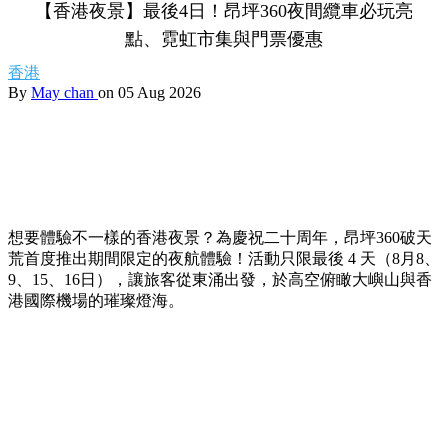
【香港夜景】最後4日！昂坪360夜間纜車必玩亮
點、霓虹市集與門票優惠
香港
By
May chan
on 05 Aug 2026
想要體驗不一樣的香港夜景？為慶祝二十周年，昂坪360破天
荒首度推出期間限定的夜航體驗！活動只限最後 4 天（8月8、
9、15、16日），讓旅客從東涌出發，於高空俯瞰大嶼山與香
港國際機場的璀璨燈海。