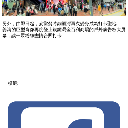
另外，由即日起，麥當勞將銅鑼灣再次變身成為打卡聖地 ，
姜濤的巨型肖像再度登上銅鑼灣金百利商場的戶外廣告板大屏
幕，讓一眾粉絲盡情合照打卡！
標籤:
中文(繁)
香港
熱話
銅鑼灣
姜濤
灣仔 / 銅鑼灣 / 大坑
麥當勞
陳卓賢
viutv
季前賽
Big mac
Ian
季前爭霸
新世代Big
Mac
金百利商場