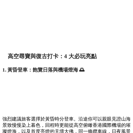
高空尋寶與復古打卡：4 大必玩亮點
1. 黃昏登車：飽覽日落與機場燈海 🌅
強烈建議旅客選擇於黃昏時分登車。沿途你可以親眼見證山海
景致慢慢染上暮色，回程時更能從高空俯瞰香港國際機場的璀
璨燈海，以及首度亮燈的天壇大佛，同一條纜車線，日夜風景