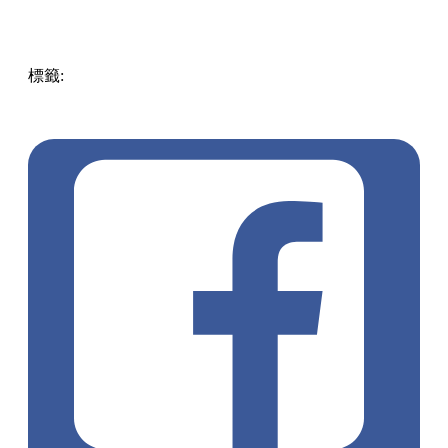
標籤:
Hong Kong
香港
香港打卡
週末好去處
昂坪360
昂坪
360夜間纜車
香港夜景
大嶼山景點
霓虹市集
903音樂會
昂
坪市集