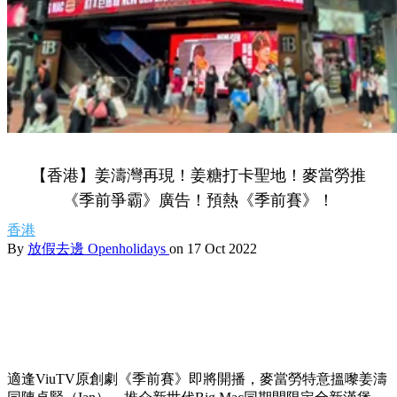
【香港】姜濤灣再現！姜糖打卡聖地！麥當勞推
《季前爭霸》廣告！預熱《季前賽》！
香港
By
放假去邊 Openholidays
on 17 Oct 2022
適逢ViuTV原創劇《季前賽》即將開播，麥當勞特意搵嚟姜濤