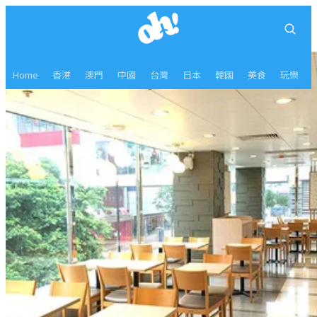
Home
香港
澳門
中國
台灣
日本
韓國
美食
玩樂