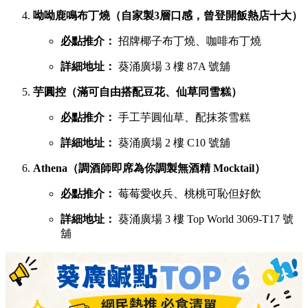
呦呦鹿鳴布丁燒（自家製3層口感，曾登開飯熱店十大）
必點推介：
招牌椰子布丁燒、咖啡布丁燒
詳細地址：
葵涌廣場 3 樓 87A 號舖
芋圓控（滿可自由搭配豆花、仙草同雪糕）
必點推介：
手工芋圓仙草、配抹茶雪糕
詳細地址：
葵涌廣場 2 樓 C10 號舖
Athena（調酒師即席為你調製無酒精 Mocktail）
必點推介：
莓莓愛收兵、桃桃可恥但好飲
詳細地址：
葵涌廣場 3 樓 Top World 3069-T17 號
舖