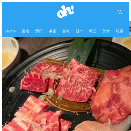
Home
香港
澳門
中國
台灣
日本
韓國
美食
玩樂