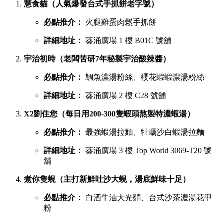
慧食貓（人氣爆發台式手抓餅老字號）
必點推介：
火腿雞蛋肉鬆手抓餅
詳細地址：
葵涌廣場 1 樓 B01C 號舖
宇治初時（老闆苦研7年秘製宇治酸辣醬）
必點推介：
鯛魚濃湯粉絲、櫻花蝦蝦濃湯粉絲
詳細地址：
葵涌廣場 2 樓 C28 號舖
X2劉住您（每日用200-300隻蝦頭熬製特濃蝦湯）
必點推介：
最強蝦湯拉麵、牡蠣沙白蝦湯拉麵
詳細地址：
葵涌廣場 3 樓 Top World 3069-T20 號
舖
煮你隻蜆（主打新鮮吐沙大蜆，湯底鮮味十足）
必點推介：
白酒牛油大光麵、台式沙茶濃湯花甲
粉