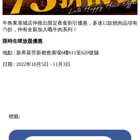
牛角東港城店仲推出限定夜食割引優惠，多達
12
款燒肉品項有
75
折，仲有全新加入嘅牛肉系列！
限時生啤放題優惠
地點 : 新界葵芳新都會廣場
6
樓
611
至
620
號舖
日期
: 2022
年
10
月
5
日
- 11
月
3
日
標籤:
中文(繁)
香港
香港
燒肉
熱話
葵芳
葵芳 / 青衣
熱話
放
題
牛角
Sapporo
任飲生啤
啤酒放題