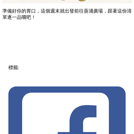
準備好你的胃口，這個週末就出發前往葵涌廣場，跟著這份清
單逐一品嚐吧！
標籤:
Hong Kong
香港
葵廣美食
葵芳好去處
葵芳 / 青衣
葵
涌廣場
葵廣掃街
香港平民美食
慧食貓
鳩戟
呦呦鹿鳴布丁
燒