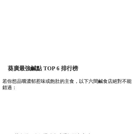
葵廣最強鹹點 TOP 6 排行榜
若你想品嚐濃郁惹味或飽肚的主食，以下六間鹹食店絕對不能
錯過：