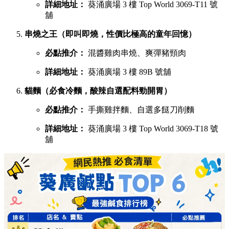
詳細地址：
葵涌廣場 3 樓 Top World 3069-T11 號
舖
串燒之王（即叫即燒，性價比極高的童年回憶）
必點推介：
混醬雞肉串燒、爽彈豬頸肉
詳細地址：
葵涌廣場 3 樓 89B 號舖
貓麵（必食冷麵，酸辣自選配料勁開胃）
必點推介：
手撕雞拌麵、自選多餸刀削麵
詳細地址：
葵涌廣場 3 樓 Top World 3069-T18 號
舖