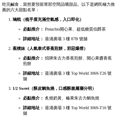
吃完鹹食，當然要預留胃部空間品嚐甜品。以下是網民極力推
薦的六大甜點名單：
鳩戟（梳乎厘充滿空氣感，入口即化）
必點推介：
Pistachio開心果、超低糖質伯爵茶
詳細地址：
葵涌廣場 3 樓 87B 號舖
蕉積妹（人氣泰式香蕉煎餅，邪惡爆燈）
必點推介：
招牌朱古力香蕉煎餅、開心果醬香蕉
煎餅
詳細地址：
葵涌廣場 3 樓 Top World 3069-T26 號
舖
1/2 Sweet（酥皮鯛魚燒，口感酥脆層層分明）
必點推介：
炙燒奶黃、榛果朱古力鯛魚燒
詳細地址：
葵涌廣場 3 樓 Top World 3069-T16 號
舖