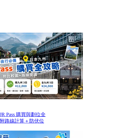
 Pass 購買與劃位全
附路線計算＋防伏位