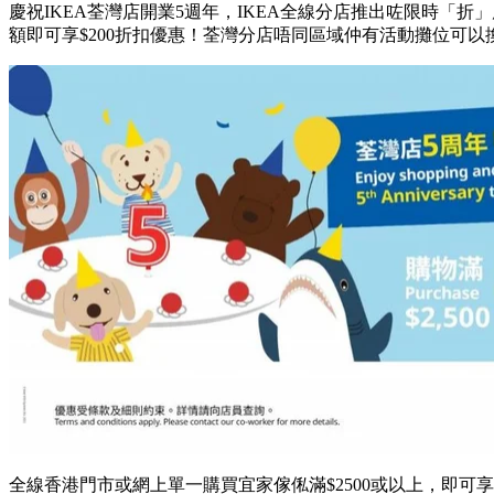
慶祝IKEA荃灣店開業5週年，IKEA全線分店推出咗限時「
額即可享$200折扣優惠！荃灣分店唔同區域仲有活動攤位可以
全線香港門市或網上單一購買宜家傢俬滿$2500或以上，即可享