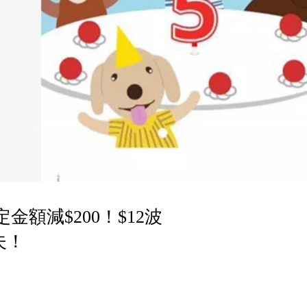
金額減$200！$12波
夫！