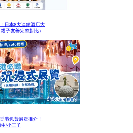
！日本8大連鎖酒店大
、親子友善完整對比）
大香港免費展覽推介！
生/小王子