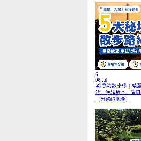
6
08 Jul
🌊 香港散步學｜精
線！無腦放空、看日
（附路線地圖）