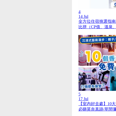
4
14 Jul
全方位住宿挑選指南
比拼（CP值、溫泉
5
17 Jul
【室內好去處】10
必睇莫奈真跡/草間彌