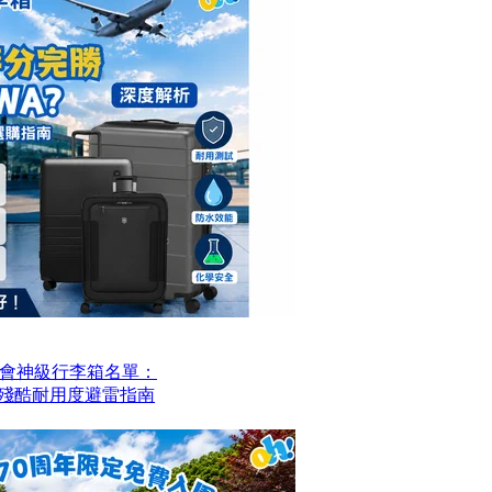
會神級行李箱名單：
？殘酷耐用度避雷指南