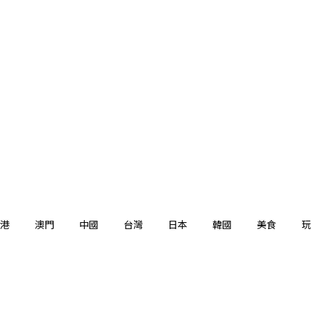
港
澳門
中國
台灣
日本
韓國
美食
玩