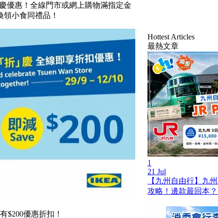
折」慶優惠！全線門市或網上購物滿指定金
換領小食同禮品！
Hottest Articles
最熱文章
1
21 Jul
【九州自由行】九州JR
攻略！邊款最回本？
有$200優惠折扣！