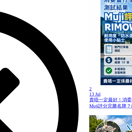
2
13 Jul
貴唔一定最好！消委
Muji評分完勝名牌