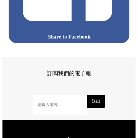
標籤:
Hong Kong
香港
葵廣美食
葵芳好去處
葵芳 / 青衣
葵
涌廣場
葵廣掃街
香港平民美食
慧食貓
鳩戟
呦呦鹿鳴布丁
燒