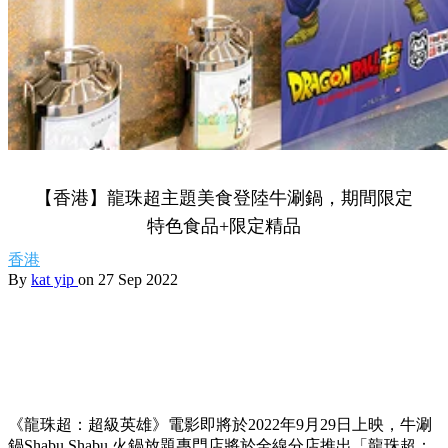
【香港】龍珠超主題美食登陸牛涮鍋，期間限定
特色食品+限定精品
香港
By
kat yip
on 27 Sep 2022
《龍珠超：超級英雄》電影即將於
2022
年
9
月
29
日上映，牛涮
鍋
Shabu Shabu
火鍋放題專門店將於全線分店推出「龍珠超：