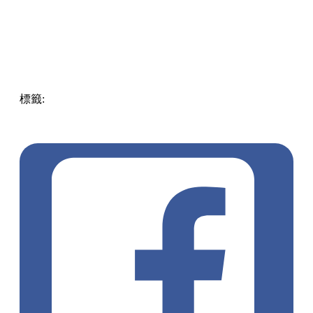
準備好你的胃口，這個週末就出發前往葵涌廣場，跟著這份清
單逐一品嚐吧！