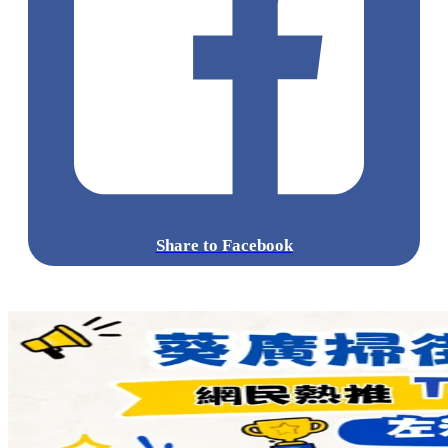
供應期：2022年9月29日至12月31日
點擊觀看全部相片:
標籤:
中文(繁)
美食
香港
香港
熱話
香港美食
龍珠
龍珠超
龍
珠主題美食
牛涮鍋
笛子魔童
悟飯