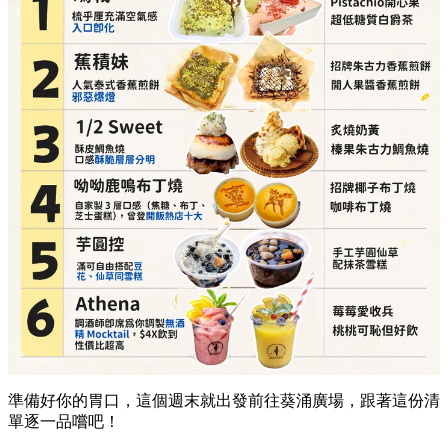
詳細地址：
葵涌廣場 3 樓 87A 號舖
芋圓控（滿可自由搭配豆花、仙草同雪糕）
必點推介：
手工芋圓仙草、配抹茶雪糕
詳細地址：
葵涌廣場 2 樓 C10 號舖
Athena（調酒師即席為你調製無酒精 Mocktail）
必點推介：
莓莓愛收兵、桃桃可恥但好飲
詳細地址：
葵涌廣場 3 樓 Top World 3069-T17 號
舖