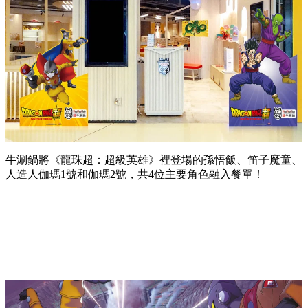
牛涮鍋
將《龍珠超：超級英雄》裡登場的孫悟飯、笛子魔童、
人造人伽瑪1號和伽瑪2號，共4位主要角色融入餐單！