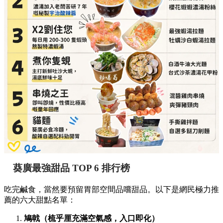
必點推介：
混醬雞肉串燒、爽彈豬頸肉
詳細地址：
葵涌廣場 3 樓 89B 號舖
貓麵（必食冷麵，酸辣自選配料勁開胃）
必點推介：
手撕雞拌麵、自選多餸刀削麵
詳細地址：
葵涌廣場 3 樓 Top World 3069-T18 號
舖