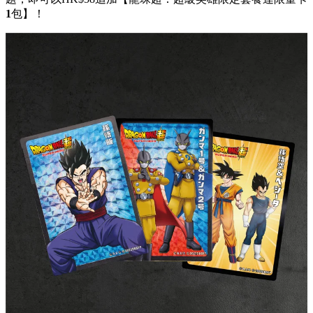
凡惠顧穀飼牛封門柳、日本九州白豚肉放題或高於其價值之放