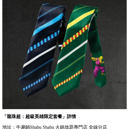
悟飯&笛子魔童領呔套裝