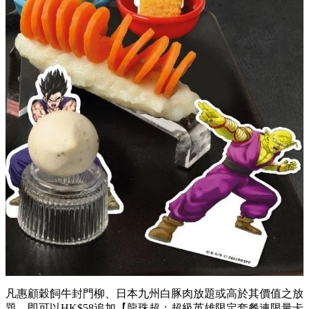
笛子魔童之魔貫光殺炮 - 墨魚滑配紅蘿蔔
悟飯之氣功波 - 爆醬日式蟹籽丸