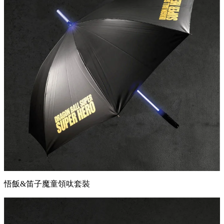
魔貫光殺砲發光雨傘