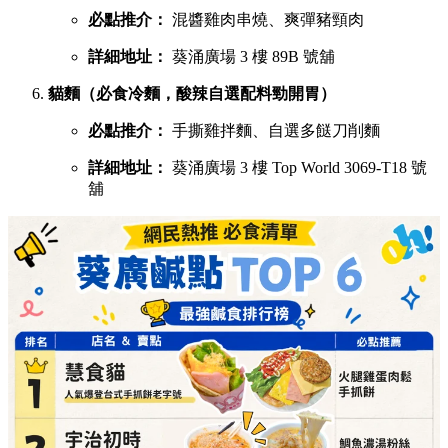
詳細地址：
葵涌廣場 1 樓 B01C 號舖
宇治初時（老闆苦研7年秘製宇治酸辣醬）
必點推介：
鯛魚濃湯粉絲、櫻花蝦蝦濃湯粉絲
詳細地址：
葵涌廣場 2 樓 C28 號舖
X2劉住您（每日用200-300隻蝦頭熬製特濃蝦湯）
必點推介：
最強蝦湯拉麵、牡蠣沙白蝦湯拉麵
詳細地址：
葵涌廣場 3 樓 Top World 3069-T20 號
舖
煮你隻蜆（主打新鮮吐沙大蜆，湯底鮮味十足）
必點推介：
白酒牛油大光麵、台式沙茶濃湯花甲
粉
詳細地址：
葵涌廣場 3 樓 Top World 3069-T11 號
舖
串燒之王（即叫即燒，性價比極高的童年回憶）