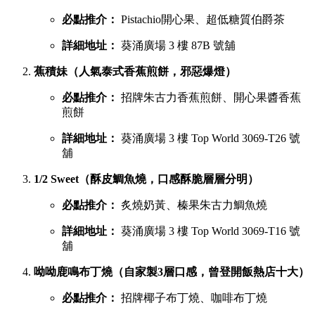
葵廣最強甜品 TOP 6 排行榜
吃完鹹食，當然要預留胃部空間品嚐甜品。以下是網民極力推
薦的六大甜點名單：
鳩戟（梳乎厘充滿空氣感，入口即化）