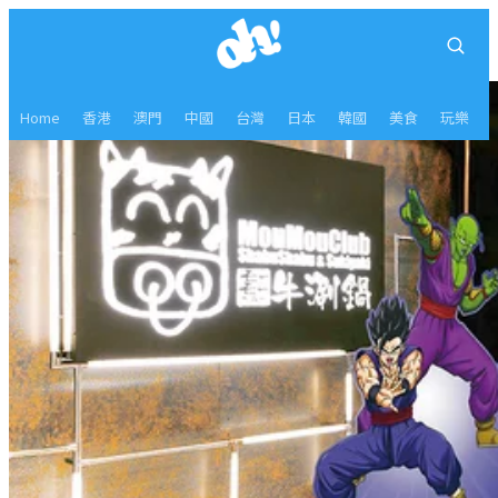
Home
香港
澳門
中國
台灣
日本
韓國
美食
玩樂