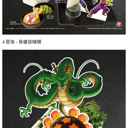
4 星珠 - 骨膠原啫喱