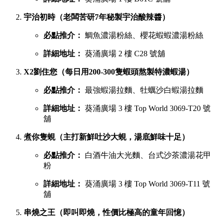
葵廣最強鹹點 TOP 6 排行榜
若你想品嚐濃郁惹味或飽肚的主食，以下六間鹹食店絕對不能
錯過：
慧食貓（人氣爆發台式手抓餅老字號）
必點推介：
火腿雞蛋肉鬆手抓餅