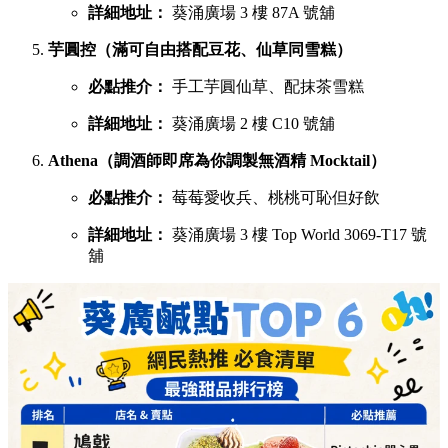
必點推介：
Pistachio開心果、超低糖質伯爵茶
詳細地址：
葵涌廣場 3 樓 87B 號舖
蕉積妹（人氣泰式香蕉煎餅，邪惡爆燈）
必點推介：
招牌朱古力香蕉煎餅、開心果醬香蕉
煎餅
詳細地址：
葵涌廣場 3 樓 Top World 3069-T26 號
舖
1/2 Sweet（酥皮鯛魚燒，口感酥脆層層分明）
必點推介：
炙燒奶黃、榛果朱古力鯛魚燒
詳細地址：
葵涌廣場 3 樓 Top World 3069-T16 號
舖
呦呦鹿鳴布丁燒（自家製3層口感，曾登開飯熱店十大）
必點推介：
招牌椰子布丁燒、咖啡布丁燒