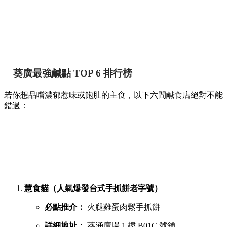
甜點推介附詳細地址 🍢🥞
香港
By
May chan
on 07 Aug 2026
提到香港的平民美食聚集地，位於葵芳的葵涌廣場一直深受本
地人與遊客喜愛。商場內幾層樓密密麻麻開滿了上百間小食
店，初次到訪往往容易迷失在各條走廊中。