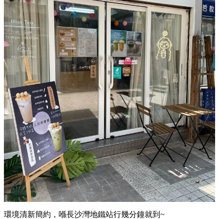
環境清新簡約，喺長沙灣地鐵站行幾分鐘就到~