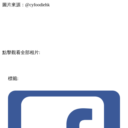
圖片來源：@cyfoodiehk
點擊觀看全部相片:
標籤:
中文(繁)
美食
香港
美食
奶茶
香港美食
香港餐廳
長沙
灣
芋泥
長沙灣美食
深水埗 / 長沙灣
吐司
茶飲