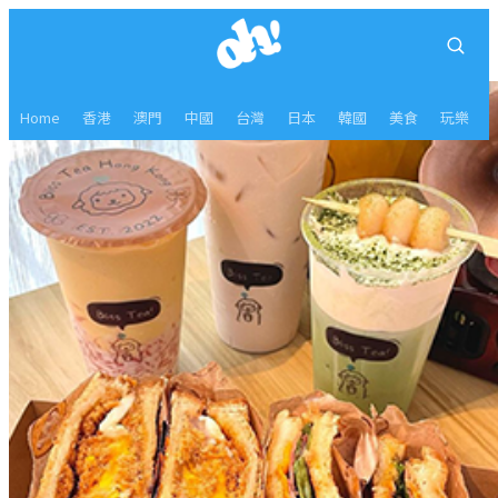
Home
香港
澳門
中國
台灣
日本
韓國
美食
玩樂