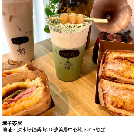
幸子茶屋
地址：深水埗福榮街218號美居中心地下41A號舖