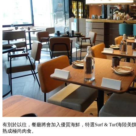
有別於以往，餐廳將會加入優質海鮮，特選
Surf & Turf
海陸美
熟成極尚肉食。