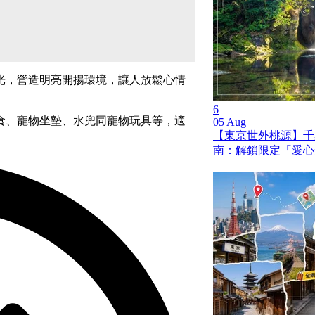
光，營造明亮開揚環境，讓人放鬆心情
6
食、寵物坐墊、水兜同寵物玩具等，適
05 Aug
【東京世外桃源】千
南：解鎖限定「愛心