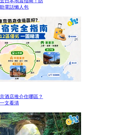
去日本地震指南！防
求助電話懶人包
京酒店推介住哪區？
點一文看清