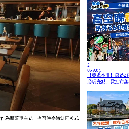
2
05 Aug
【香港夜景】最後4日
必玩亮點、霓虹市集
饌作為新菜單主題！有齊時令海鮮同乾式