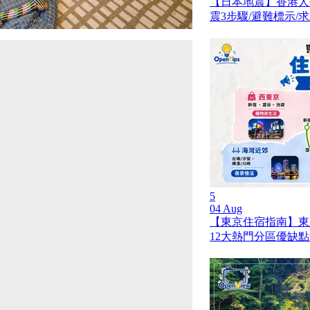
【日本地震】香港人
震3步驟/避難標示/
5
04 Aug
【東京住宿指南】東
12大熱門分區優缺