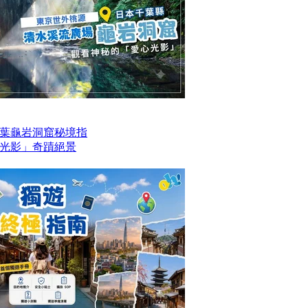
葉龜岩洞窟秘境指
光影」奇蹟絕景