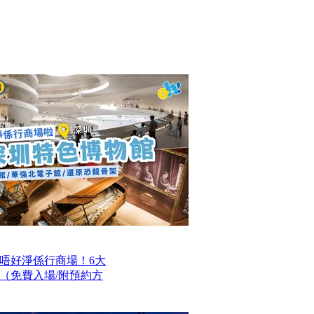
唔好淨係行商場！6大
（免費入場/附預約方