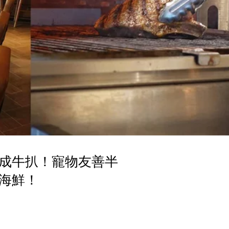
成牛扒！寵物友善半
海鮮！