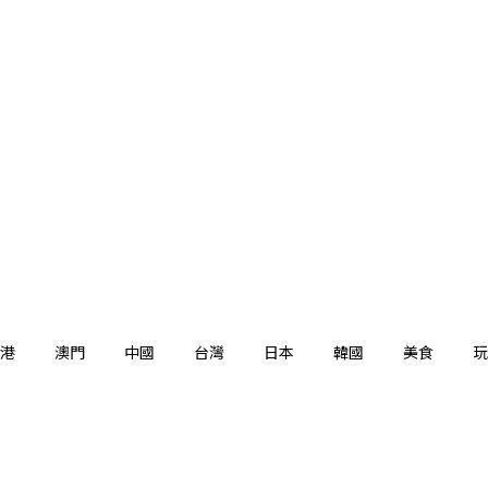
港
澳門
中國
台灣
日本
韓國
美食
玩