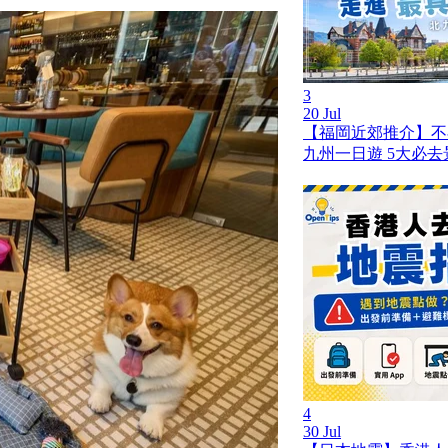
3
20 Jul
【福岡近郊推介】不
九州一日遊 5大必
4
30 Jul