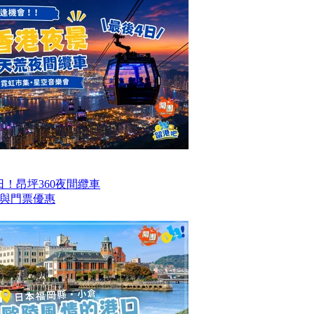
！昂坪360夜間纜車
與門票優惠