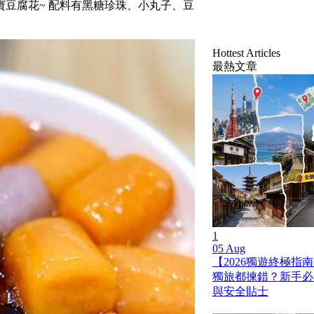
豆腐花~ 配料有黑糖珍珠、小丸子、豆
Hottest Articles
最熱文章
1
05 Aug
【2026獨遊終極指南
獨旅都揀錯？新手必
與安全貼士