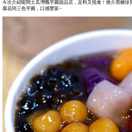
今次介紹呢間土瓜灣嘅芋圓甜品店，足料又抵食！推介黑糖珍寶
腐花同三色芋圓，口感豐富~