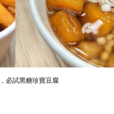
，必試黑糖珍寶豆腐