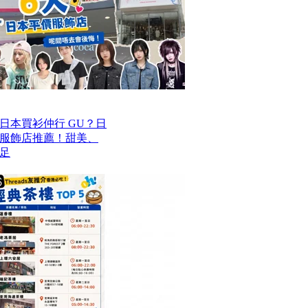
去日本買衫仲行 GU？日
價服飾店推薦！甜美、
足