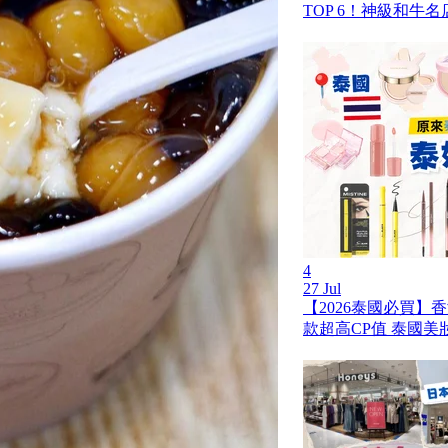
TOP 6！神級和牛
4
27 Jul
【2026泰國必買】
款超高CP值 泰國美