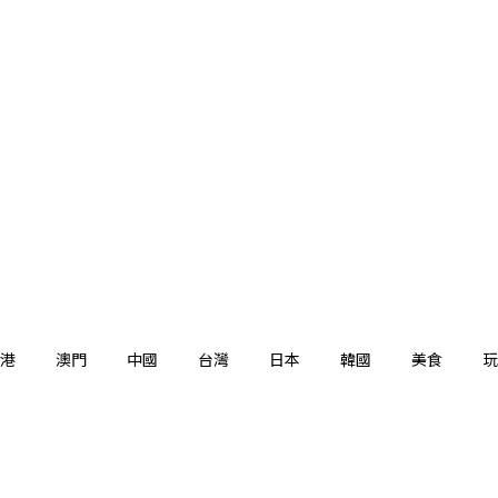
港
澳門
中國
台灣
日本
韓國
美食
玩