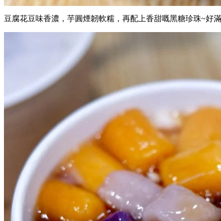
豆腐花豆味香濃，芋圓煙韌軟糯，再配上香甜嘅黑糖珍珠~好滿