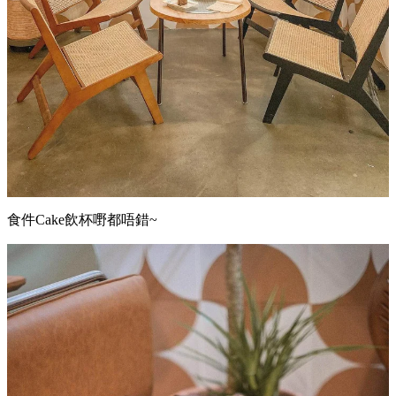
食件Cake飲杯嘢都唔錯~