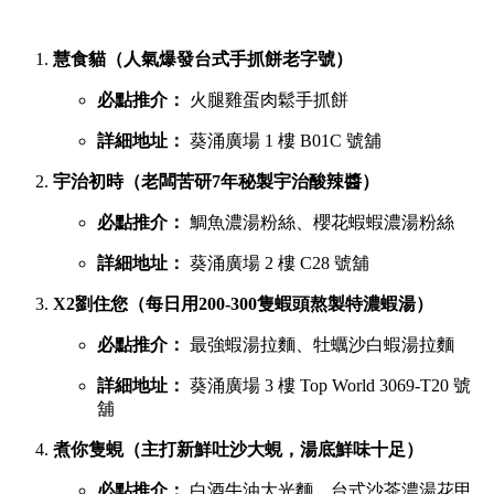
慧食貓（人氣爆發台式手抓餅老字號）
必點推介：
火腿雞蛋肉鬆手抓餅
詳細地址：
葵涌廣場 1 樓 B01C 號舖
宇治初時（老闆苦研7年秘製宇治酸辣醬）
必點推介：
鯛魚濃湯粉絲、櫻花蝦蝦濃湯粉絲
詳細地址：
葵涌廣場 2 樓 C28 號舖
X2劉住您（每日用200-300隻蝦頭熬製特濃蝦湯）
必點推介：
最強蝦湯拉麵、牡蠣沙白蝦湯拉麵
詳細地址：
葵涌廣場 3 樓 Top World 3069-T20 號
舖
煮你隻蜆（主打新鮮吐沙大蜆，湯底鮮味十足）
必點推介：
白酒牛油大光麵、台式沙茶濃湯花甲