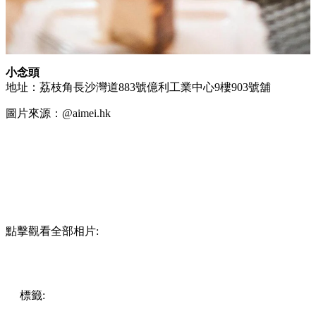
小念頭
地址：荔枝角長沙灣道883號億利工業中心9樓903號舖
圖片來源：@aimei.hk
點擊觀看全部相片:
標籤:
中文(繁)
美食
香港
香港
美食
餐廳
甜品
香港美食
荔枝
角
蛋糕
荔枝角美食
荔枝角餐廳
荔枝角 / 美孚
日式餐廳