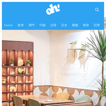
Home
香港
澳門
中國
台灣
日本
韓國
美食
玩樂