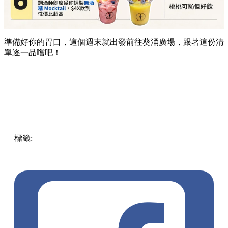
準備好你的胃口，這個週末就出發前往葵涌廣場，跟著這份清
單逐一品嚐吧！
標籤:
Hong Kong
香港
葵廣美食
葵芳好去處
葵芳 / 青衣
葵
涌廣場
葵廣掃街
香港平民美食
慧食貓
鳩戟
呦呦鹿鳴布丁
燒