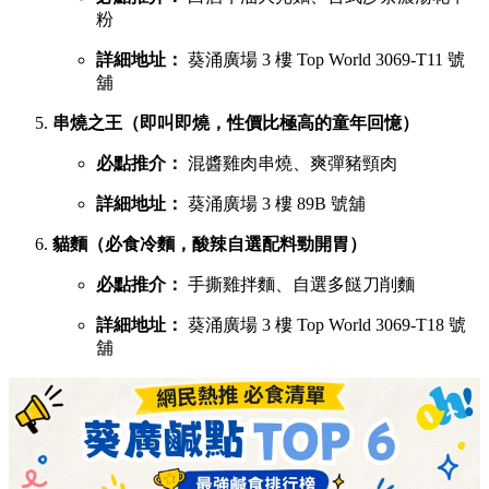
粉
詳細地址：
葵涌廣場 3 樓 Top World 3069-T11 號
舖
串燒之王（即叫即燒，性價比極高的童年回憶）
必點推介：
混醬雞肉串燒、爽彈豬頸肉
詳細地址：
葵涌廣場 3 樓 89B 號舖
貓麵（必食冷麵，酸辣自選配料勁開胃）
必點推介：
手撕雞拌麵、自選多餸刀削麵
詳細地址：
葵涌廣場 3 樓 Top World 3069-T18 號
舖