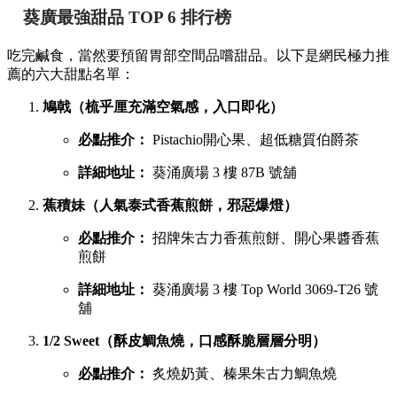
葵廣最強甜品 TOP 6 排行榜
吃完鹹食，當然要預留胃部空間品嚐甜品。以下是網民極力推
薦的六大甜點名單：
鳩戟（梳乎厘充滿空氣感，入口即化）
必點推介：
Pistachio開心果、超低糖質伯爵茶
詳細地址：
葵涌廣場 3 樓 87B 號舖
蕉積妹（人氣泰式香蕉煎餅，邪惡爆燈）
必點推介：
招牌朱古力香蕉煎餅、開心果醬香蕉
煎餅
詳細地址：
葵涌廣場 3 樓 Top World 3069-T26 號
舖
1/2 Sweet（酥皮鯛魚燒，口感酥脆層層分明）
必點推介：
炙燒奶黃、榛果朱古力鯛魚燒