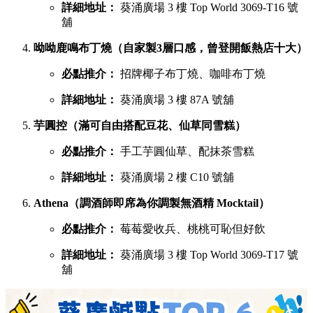
詳細地址：
葵涌廣場 3 樓 Top World 3069-T16 號
舖
呦呦鹿鳴布丁燒（自家製3層口感，曾登開飯熱店十大）
必點推介：
招牌椰子布丁燒、咖啡布丁燒
詳細地址：
葵涌廣場 3 樓 87A 號舖
芋圓控（滿可自由搭配豆花、仙草同雪糕）
必點推介：
手工芋圓仙草、配抹茶雪糕
詳細地址：
葵涌廣場 2 樓 C10 號舖
Athena（調酒師即席為你調製無酒精 Mocktail）
必點推介：
莓莓愛收兵、桃桃可恥但好飲
詳細地址：
葵涌廣場 3 樓 Top World 3069-T17 號
舖