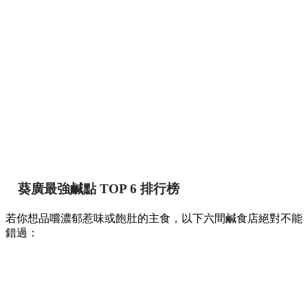
葵廣最強鹹點 TOP 6 排行榜
若你想品嚐濃郁惹味或飽肚的主食，以下六間鹹食店絕對不能
錯過：