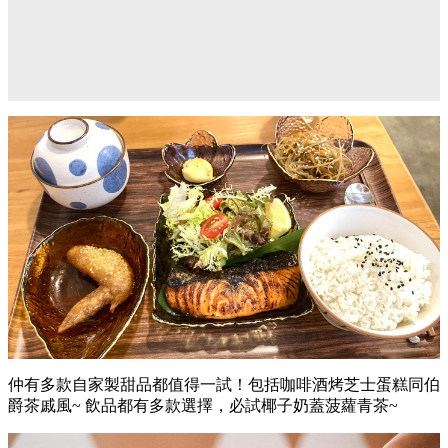
仲有多款自家製甜品都值得一試！包括咖啡酒烤芝士蛋糕同伯
爵茶戚風~ 飲品都有多款選擇，必試椰子奶蓋菠蘿青茶~