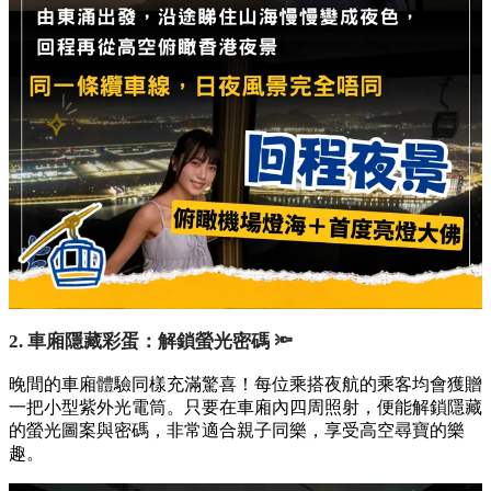
2. 車廂隱藏彩蛋：解鎖螢光密碼 🔦
晚間的車廂體驗同樣充滿驚喜！每位乘搭夜航的乘客均會獲贈
一把小型紫外光電筒。只要在車廂內四周照射，便能解鎖隱藏
的螢光圖案與密碼，非常適合親子同樂，享受高空尋寶的樂
趣。