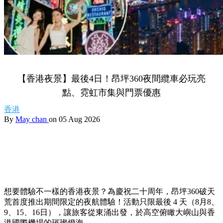
【香港夜景】最後4日！昂坪360夜間纜車必玩亮
點、霓虹市集與門票優惠
香港
By
May chan
on 05 Aug 2026
想要體驗不一樣的香港夜景？為慶祝二十周年，昂坪360破天
荒首度推出期間限定的夜航體驗！活動只限最後 4 天（8月8、
9、15、16日），讓旅客從東涌出發，於高空俯瞰大嶼山與香
港國際機場的璀璨燈海。