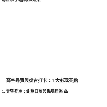
高空尋寶與復古打卡：4 大必玩亮點
1. 黃昏登車：飽覽日落與機場燈海 🌅