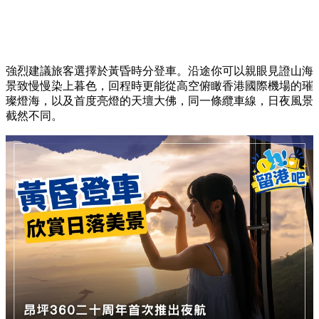
強烈建議旅客選擇於黃昏時分登車。沿途你可以親眼見證山海
景致慢慢染上暮色，回程時更能從高空俯瞰香港國際機場的璀
璨燈海，以及首度亮燈的天壇大佛，同一條纜車線，日夜風景
截然不同。