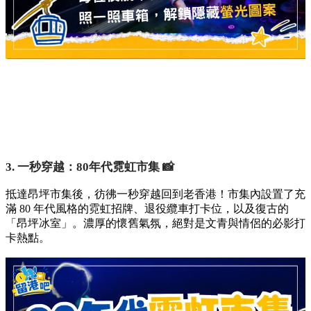
3. 一秒穿越：80年代霓虹市集 📸
抵達昂坪市集後，彷彿一秒穿越回到老香港！市集內設置了充
滿 80 年代風格的霓虹招牌、退役纜車打卡位，以及復古的
「昂坪冰室」。濃厚的懷舊氣氛，絕對是文青與情侶的必影打
卡熱點。