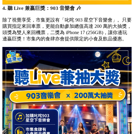
4. 聽 Live 兼贏巨獎：903 音樂會 🎶
除了視覺享受，市集更設有「叱咤 903 星空下音樂會」。只要
購買指定來回車票，更能自動參加總值高達 200 萬的大抽獎，
頭獎為雙人來回機票，二獎為 iPhone 17 (256GB)，讓你邊玩
邊贏巨獎！市集內的食肆亦會提供限定的小食及飲品優惠。