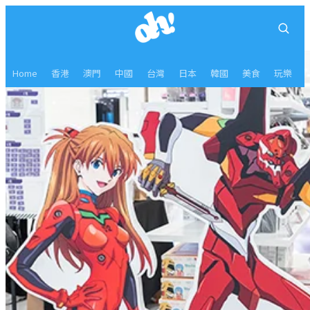
Home
香港
澳門
中國
台灣
日本
韓國
美食
玩樂