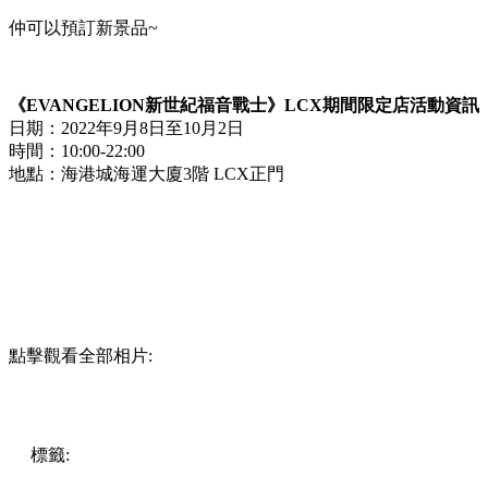
仲可以預訂新景品~
《EVANGELION新世紀福音戰士》LCX期間限定店活動資訊
日期：2022年9月8日至10月2日
時間：10:00-22:00
地點：海港城海運大廈3階 LCX正門
點擊觀看全部相片:
標籤:
中文(繁)
香港
香港
熱話
香港好去處
尖沙咀好去處
尖
沙咀
尖沙咀 / 佐敦 / 油麻地
熱話
LCX
EVA
限定店