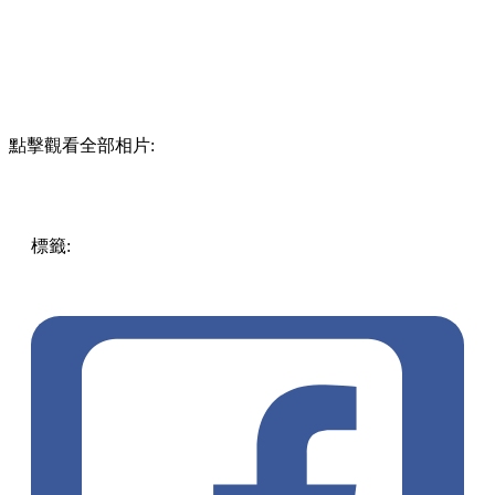
點擊觀看全部相片:
標籤:
Hong Kong
香港
香港打卡
週末好去處
昂坪360
昂坪
360夜間纜車
香港夜景
大嶼山景點
霓虹市集
903音樂會
昂
坪市集