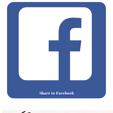
美食廣場內的
Earth 520飲品
吧亦配備種類齊全的各式飲品，
除了一貫茶餐廳經典飲品以外，更提供鮮果茶、梳打、珍珠奶
茶等，一應俱全。
主打的蝶豆花梳打更是必試之選，切勿錯過。
70s Food Dining by Vintage House
地址：香港尖沙咀加連威老道46號地下及一樓
電話：+852 2866-0111