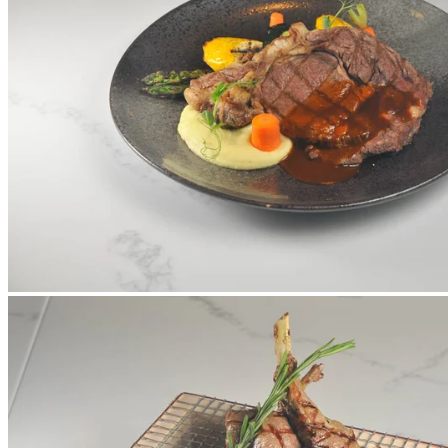
製作的漢堡扒，鮮嫩多汁，肉質和牛脂比例平衡恰到好處，賓
客可自選不同配料，份量驚人。