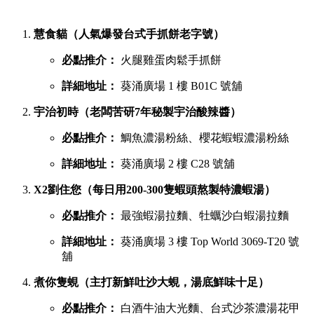
提到香港的平民美食聚集地，位於葵芳的葵涌廣場一直深受本
地人與遊客喜愛。商場內幾層樓密密麻麻開滿了上百間小食
店，初次到訪往往容易迷失在各條走廊中。
葵廣最強鹹點 TOP 6 排行榜