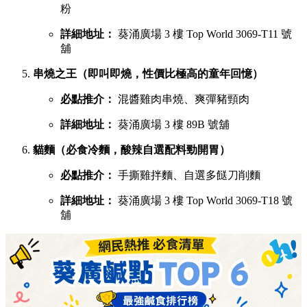
若你想品嚐濃郁惹味或飽肚的主食，以下六間鹹食店絕對不能
錯過：
慧食貓（人氣爆發台式手抓餅老字號）
必點推介：
火腿雞蛋肉鬆手抓餅
詳細地址：
葵涌廣場 1 樓 B01C 號舖
宇治初時（老闆苦研7年秘製宇治酸辣醬）
必點推介：
鯛魚濃湯粉絲、櫻花蝦蝦濃湯粉絲
詳細地址：
葵涌廣場 2 樓 C28 號舖
X2劉住您（每日用200-300隻蝦頭熬製特濃蝦湯）