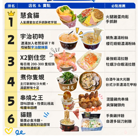
必點推介：
最強蝦湯拉麵、牡蠣沙白蝦湯拉麵
詳細地址：
葵涌廣場 3 樓 Top World 3069-T20 號
舖
煮你隻蜆（主打新鮮吐沙大蜆，湯底鮮味十足）
必點推介：
白酒牛油大光麵、台式沙茶濃湯花甲
粉
詳細地址：
葵涌廣場 3 樓 Top World 3069-T11 號
舖
串燒之王（即叫即燒，性價比極高的童年回憶）
必點推介：
混醬雞肉串燒、爽彈豬頸肉
詳細地址：
葵涌廣場 3 樓 89B 號舖
貓麵（必食冷麵，酸辣自選配料勁開胃）
必點推介：
手撕雞拌麵、自選多餸刀削麵