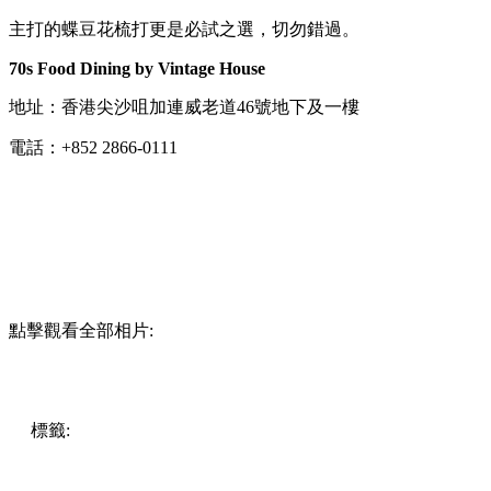
除了選用新鮮空運到港的日本食材外，其醬汁及配料都各有特
色，著名的菜餚包括：蜂蜜烤慢煮巴巴拉鴨胸配檸檬和日本枝
豆醬及柚子汁、吞拿魚他他配芥末醬、迷迭香炭燒羊架，以及
波士頓龍蝦配北海道帶子扁意粉。賓客亦可選宇治抹茶意式奶
凍作甜品。