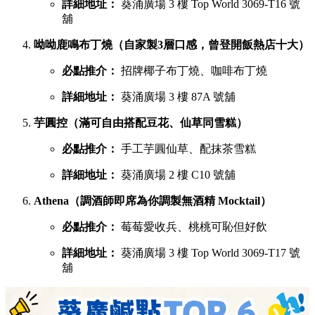
葵廣最強甜品 TOP 6 排行榜
吃完鹹食，當然要預留胃部空間品嚐甜品。以下是網民極力推
薦的六大甜點名單：
鳩戟（梳乎厘充滿空氣感，入口即化）
必點推介：
Pistachio開心果、超低糖質伯爵茶
詳細地址：
葵涌廣場 3 樓 87B 號舖
蕉積妹（人氣泰式香蕉煎餅，邪惡爆燈）
必點推介：
招牌朱古力香蕉煎餅、開心果醬香蕉