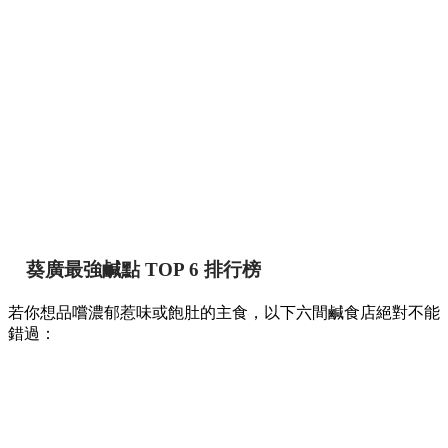
【葵廣掃街】網民熱推Top 12必食清單！最強鹹
甜點推介附詳細地址 🍢🥞
香港
By
May chan
on 07 Aug 2026