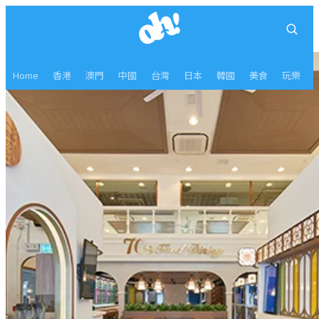
Home
香港
澳門
中國
台灣
日本
韓國
美食
玩樂