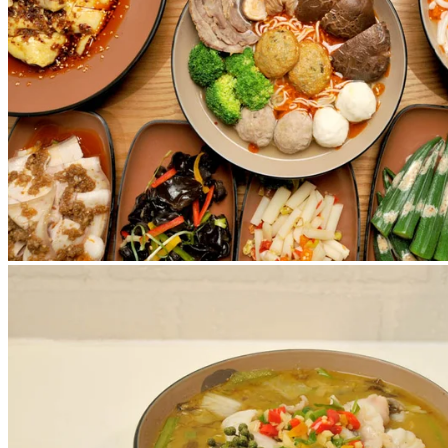
凱之味
悉心呈獻多款健康素食。凱之味大量選用純素食材，客
人可為自己的車仔麵揀選更健康的配料，其菜式之一蔬河鍋，