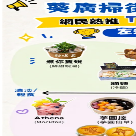
點擊觀看全部相片:
標籤:
中文(繁)
美食
香港
香港
美食
香港美食
尖沙咀美食
尖
沙咀好去處
尖沙咀
泰國菜
尖沙咀 / 佐敦 / 油麻地
川菜
星馬
菜
foodcourt
美食廣場