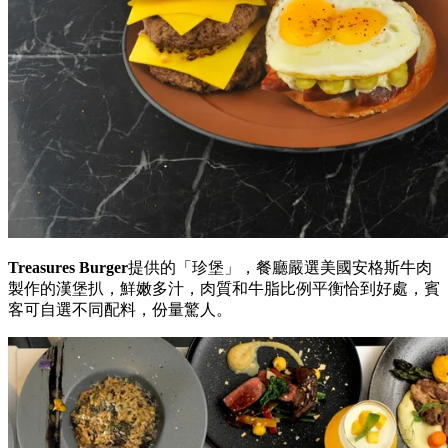
選辣椒。其他香辣佳餚，包括酸菜辣椒水煮魚、蒜泥白肉及辣
椒醬蒸雞（又名口水雞），及自家製足料燉湯。