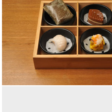
泰 GRILL
，泰GRILL由泰國廚師主理，每道菜都充滿正宗地
道的滋味，當中包括特色名菜冬蔭功湯、泰式燒魷魚及串燒組
合，包括豬肉、牛肉和雞肉串，搭配秘制花生沙爹醬和泰式生
蝦刺身汁，充滿泰式燒烤風味。