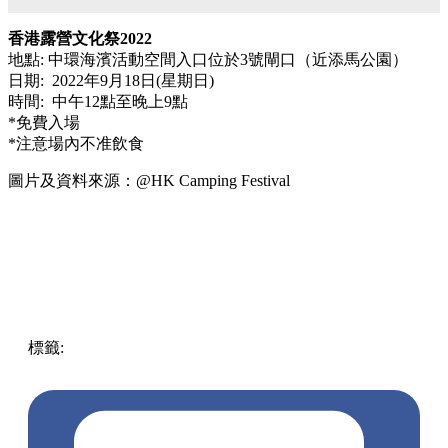
香港露營文化祭2022
地點: 中環海濱活動空間入口位於3號閘口（近添馬公園）
日期: 2022年9月18日(星期日)
時間: 中午12點至晚上9點
*免費入場
*注意場內不准飲食
圖片及資料來源：@HK Camping Festival
標籤:
中文(繁)
香港
香港
中環
熱話
中環 / 上環 / 西環
熱話
中環海濱
中環夏誌
露營
香港露營文化祭
汽車露營
車中泊