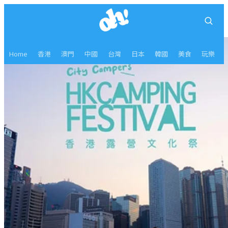
Home
香港
澳門
中國
台灣
日本
韓國
美食
玩樂