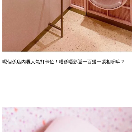
呢個係店內嘅人氣打卡位！唔係唔影返一百幾十張相呀嘛？