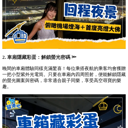
2. 車廂隱藏彩蛋：解鎖螢光密碼 🔦
晚間的車廂體驗同樣充滿驚喜！每位乘搭夜航的乘客均會獲贈
一把小型紫外光電筒。只要在車廂內四周照射，便能解鎖隱藏
的螢光圖案與密碼，非常適合親子同樂，享受高空尋寶的樂
趣。