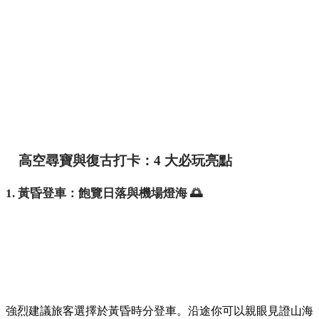
高空尋寶與復古打卡：4 大必玩亮點
1. 黃昏登車：飽覽日落與機場燈海 🌅
強烈建議旅客選擇於黃昏時分登車。沿途你可以親眼見證山海