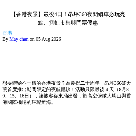
【香港夜景】最後4日！昂坪360夜間纜車必玩亮
點、霓虹市集與門票優惠
香港
By
May chan
on 05 Aug 2026
想要體驗不一樣的香港夜景？為慶祝二十周年，昂坪360破天
荒首度推出期間限定的夜航體驗！活動只限最後 4 天（8月8、
9、15、16日），讓旅客從東涌出發，於高空俯瞰大嶼山與香
港國際機場的璀璨燈海。