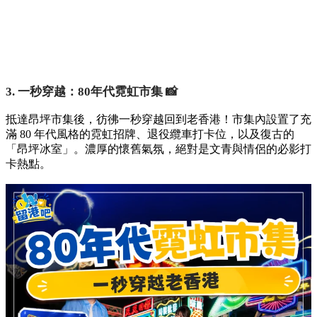
3. 一秒穿越：80年代霓虹市集 📸
抵達昂坪市集後，彷彿一秒穿越回到老香港！市集內設置了充
滿 80 年代風格的霓虹招牌、退役纜車打卡位，以及復古的
「昂坪冰室」。濃厚的懷舊氣氛，絕對是文青與情侶的必影打
卡熱點。