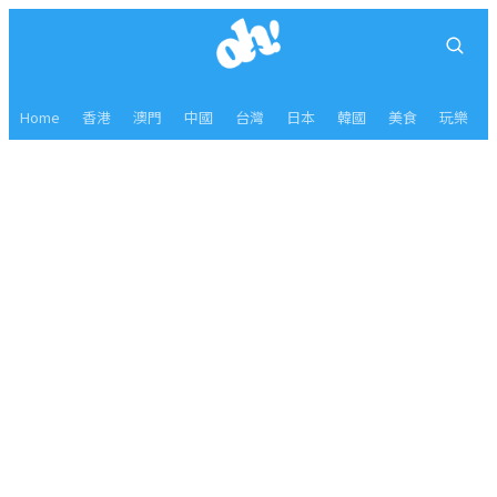
Home
香港
澳門
中國
台灣
日本
韓國
美食
玩樂