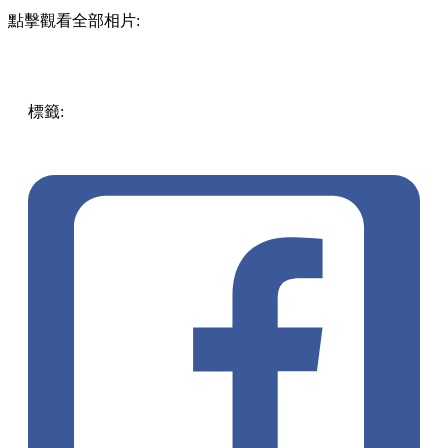
點擊觀看全部相片:
標籤:
Hong Kong
香港
香港打卡
週末好去處
昂坪360
昂坪
360夜間纜車
香港夜景
大嶼山景點
霓虹市集
903音樂會
昂
坪市集