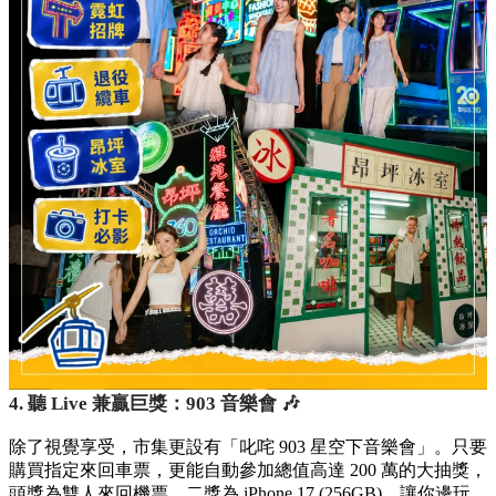
4. 聽 Live 兼贏巨獎：903 音樂會 🎶
除了視覺享受，市集更設有「叱咤 903 星空下音樂會」。只要
購買指定來回車票，更能自動參加總值高達 200 萬的大抽獎，
頭獎為雙人來回機票，二獎為 iPhone 17 (256GB)，讓你邊玩