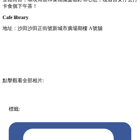
卡食個下午茶！
Cafe library
地址：沙田沙田正街號新城市廣場期樓 A號舖
點擊觀看全部相片:
標籤:
中文(繁)
美食
香港
香港
美食
cafe
香港美食
沙田美食
打卡好去處
沙田 / 大圍
沙田
夢幻cafe