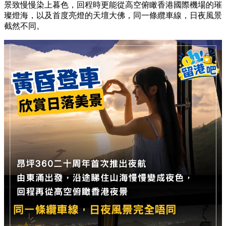
景致慢慢染上暮色，回程時更能從高空俯瞰香港國際機場的璀
璨燈海，以及首度亮燈的天壇大佛，同一條纜車線，日夜風景
截然不同。