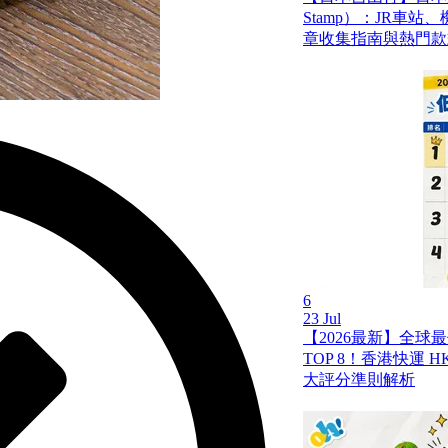
Stamp）：JR車
章收集指南與熱門款
6
23 Jul
【2026最新】全球
TOP 8！香港快運 HK 
大評分準則解析