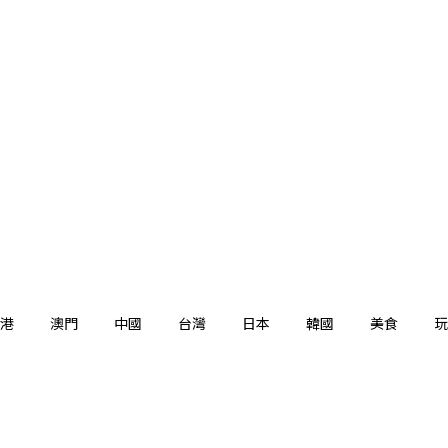
港
澳門
中國
台灣
日本
韓國
美食
玩