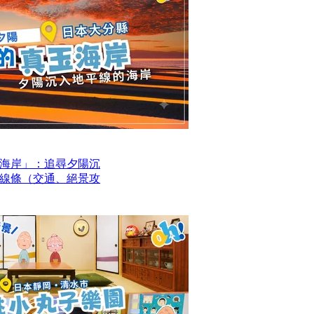
海岸」：追尋夕陽沉
線條（交通、絕景攻