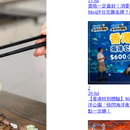
13 Jul
貴唔一定最好！消委
Muji評分完勝名牌
2
29 Jul
【香港特別體驗】$6
洋公園「快閃海洋夜
點一次睇！