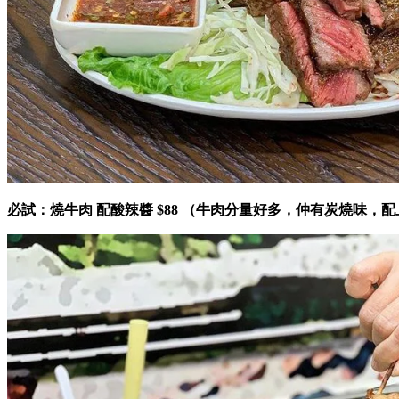
必試：燒牛肉 配酸辣醬 $88 （牛肉分量好多，仲有炭燒味，