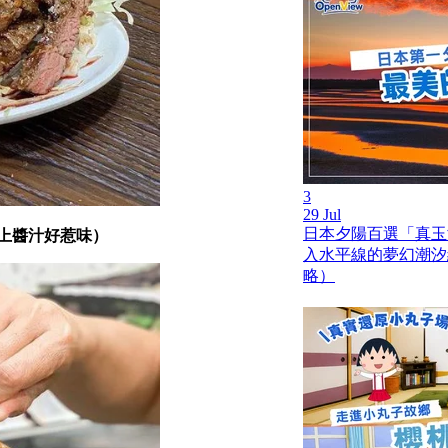
3
29 Jul
日本夕陽百選「真玉
配上醬汁好惹味）
入水平線的夢幻潮汐
略）