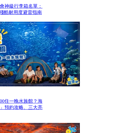
會神級行李箱名單：
？殘酷耐用度避雷指南
00住一晚水族館？海
」預約攻略、三大亮