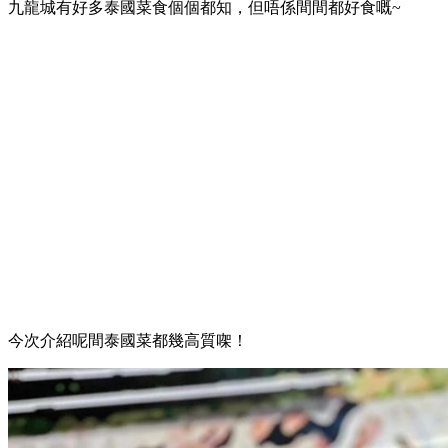
九龍城有好多泰國菜食個個都知，但唔係間間都好食嘅~
今次介紹呢間泰國菜都幾高質㗎！