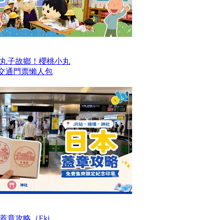
丸子故鄉！櫻桃小丸
及交通門票懶人包
章攻略（Eki