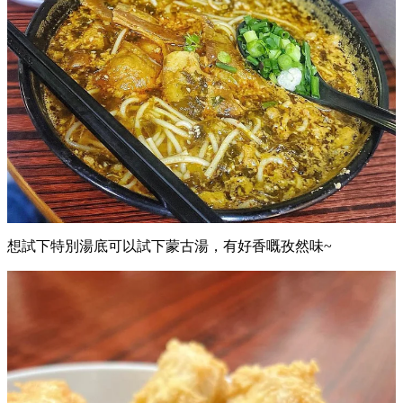
想試下特別湯底可以試下蒙古湯，有好香嘅孜然味~