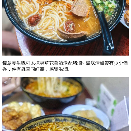
鐘意養生嘅可以揀蟲草花薑酒湯配豬潤~ 湯底清甜帶有少少酒
香，仲有蟲草同紅棗，感覺滋潤。