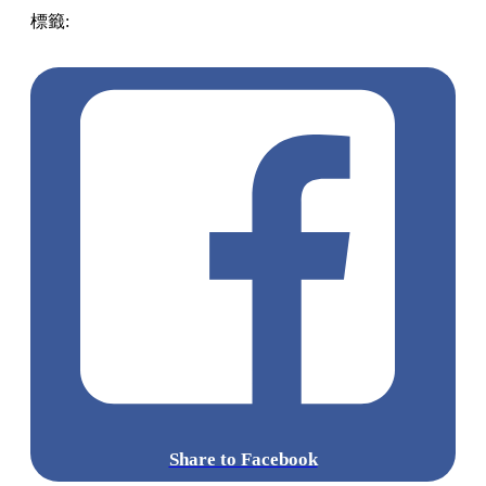
標籤:
中文(繁)
美食
香港
香港
美食
香港美食
荃灣美食
荃灣
荃灣餐廳
米線
荃灣
香港米線
人氣米線
米線關注組
Share to Facebook