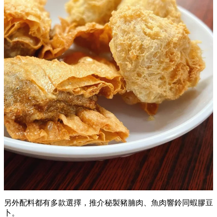
另外配料都有多款選擇，推介秘製豬腩肉、魚肉響鈴同蝦膠豆
卜。