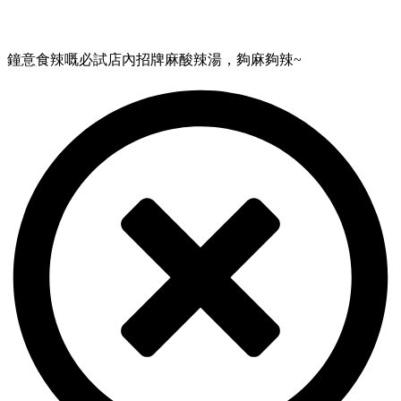
鐘意食辣嘅必試店內招牌麻酸辣湯，夠麻夠辣~