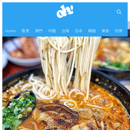
Home
香港
澳門
中國
台灣
日本
韓國
美食
玩樂