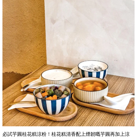
必試芋圓桂花糕涼粉！桂花糕清香配上煙韌嘅芋圓再加上涼