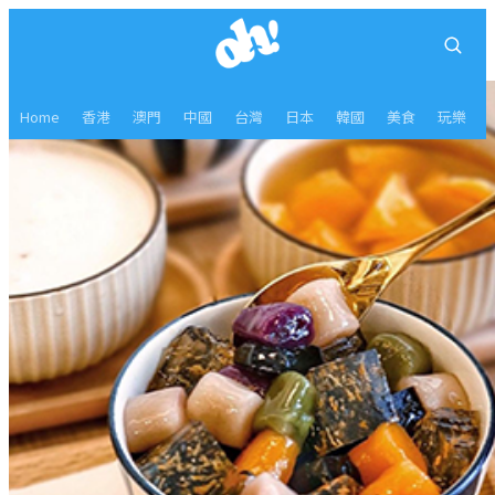
Home
香港
澳門
中國
台灣
日本
韓國
美食
玩樂