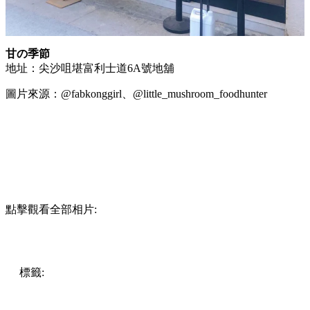
甘の季節
地址：尖沙咀堪富利士道6A號地舖
圖片來源：@fabkonggirl、@little_mushroom_foodhunter
點擊觀看全部相片:
標籤:
中文(繁)
美食
香港
香港
美食
甜品店
甜品
香港美食
尖
沙咀美食
尖沙咀
糖水
尖沙咀 / 佐敦 / 油麻地
芋圓甜品
芋圓
糖水