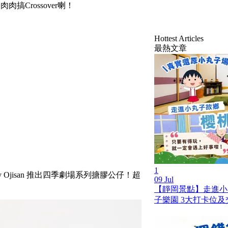
肉肉搞Crossover喇！
Hottest Articles
最熱文章
1
 Ojisan 推出四季劇場系列搪膠公仔！超
09 Jul
【靜岡景點】走進小
子樂園 3大打卡位