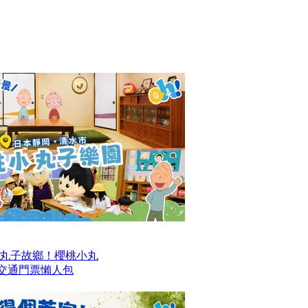
丸子故鄉！櫻桃小丸
及交通門票懶人包