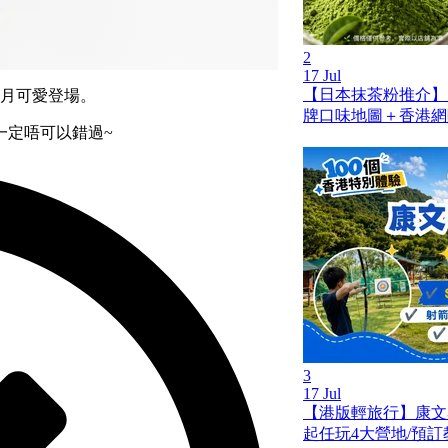
2
17 Jul
【日本抹茶粉推介】
 月可愛登場。
牌口味地圖＋香港網
一定唔可以錯過~
3
17 Jul
【港版輕旅行】康文
起任玩4大營地/預訂