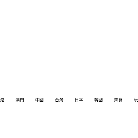
港
澳門
中國
台灣
日本
韓國
美食
玩