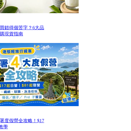
買錯得個苦字？6大品
購現貨指南
署度假營全攻略！$17
教學