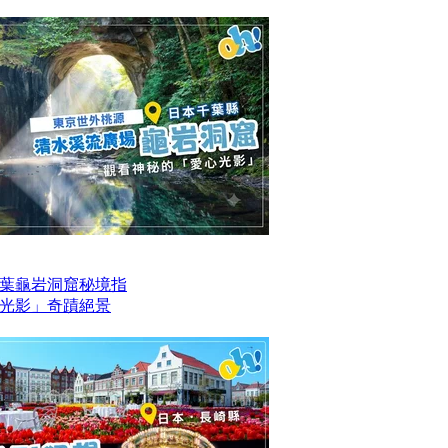
葉龜岩洞窟秘境指
光影」奇蹟絕景