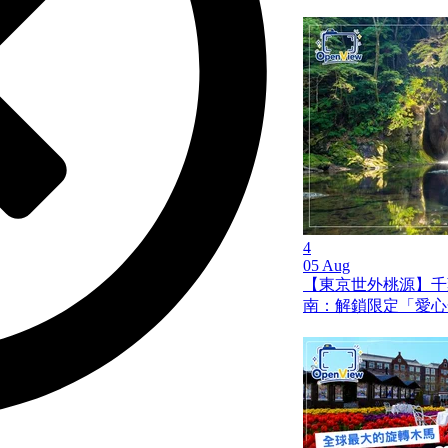
4
05 Aug
【東京世外桃源】千
南：解鎖限定「愛心