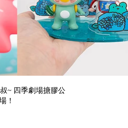
叔~ 四季劇場搪膠公
場！