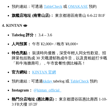
預約連結：可透過
TableCheck
或
OMAKASE
預約
旗艦店地址 (南青山店)：
東京都港區南青山 6-6-22 B1F
4. KINTAN 🍣
Tabelog 評分：
3.4 – 3.6
人均預算：
午市 ¥2,000+ / 晚市 ¥8,000+
特色亮點：
裝潢時尚優雅，深受年輕人同女性歡迎。招
牌菜包括熟成 30 天嘅濃郁熟成牛舌，以及賣相超打卡嘅
「和牛海膽壽司」，午市套餐性價比極高！
官方網站：
KINTAN 官網
預約連結：可透過
kkday
tabelog 或
TableCheck
預約
Instagram：
@kintan_official_
熱門分店地址 (惠比壽店)：
東京都澀谷區惠比壽西 1-10-
3 FB大樓 1F/2F