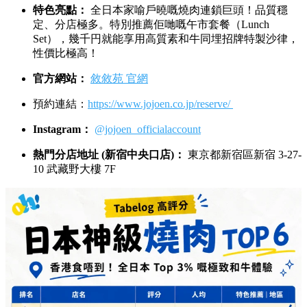
特色亮點：
全日本家喻戶曉嘅燒肉連鎖巨頭！品質穩
定、分店極多。特別推薦佢哋嘅午市套餐（Lunch
Set），幾千円就能享用高質素和牛同埋招牌特製沙律，
性價比極高！
官方網站：
敘敘苑 官網
預約連結：
https://www.jojoen.co.jp/reserve/
Instagram：
@jojoen_officialaccount
熱門分店地址 (新宿中央口店)：
東京都新宿區新宿 3-27-
10 武藏野大樓 7F