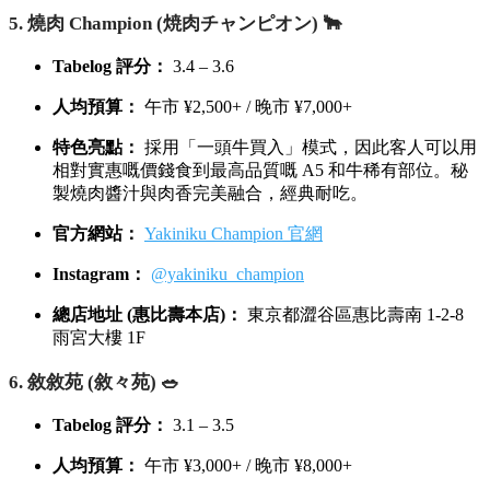
5. 燒肉 Champion (焼肉チャンピオン) 🐂
Tabelog 評分：
3.4 – 3.6
人均預算：
午市 ¥2,500+ / 晚市 ¥7,000+
特色亮點：
採用「一頭牛買入」模式，因此客人可以用
相對實惠嘅價錢食到最高品質嘅 A5 和牛稀有部位。秘
製燒肉醬汁與肉香完美融合，經典耐吃。
官方網站：
Yakiniku Champion 官網
Instagram：
@yakiniku_champion
總店地址 (惠比壽本店)：
東京都澀谷區惠比壽南 1-2-8
雨宮大樓 1F
6. 敘敘苑 (敘々苑) 🥗
Tabelog 評分：
3.1 – 3.5
人均預算：
午市 ¥3,000+ / 晚市 ¥8,000+