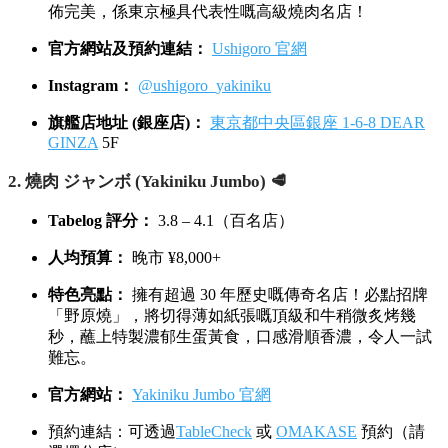
佈完美，係東京極具代表性嘅高級燒肉名店！
官方網站及預約連結：
Ushigoro 官網
Instagram：
@ushigoro_yakiniku
旗艦店地址 (銀座店)：
東京都中央區銀座 1-6-8 DEAR
GINZA
5F
2. 燒肉 ジャンボ (Yakiniku Jumbo) 🥩
Tabelog 評分：
3.8 – 4.1（百名店）
人均預算：
晚市 ¥8,000+
特色亮點：
擁有超過 30 年歷史嘅傳奇名店！必點招牌
「野原燒」，將切得薄如紙張嘅頂級和牛稍微炙烤幾
秒，蘸上特製濃郁生蛋黃食，口感滑順香濃，令人一試
難忘。
官方網站：
Yakiniku Jumbo 官網
預約連結：可透過
TableCheck
或
OMAKASE
預約（請