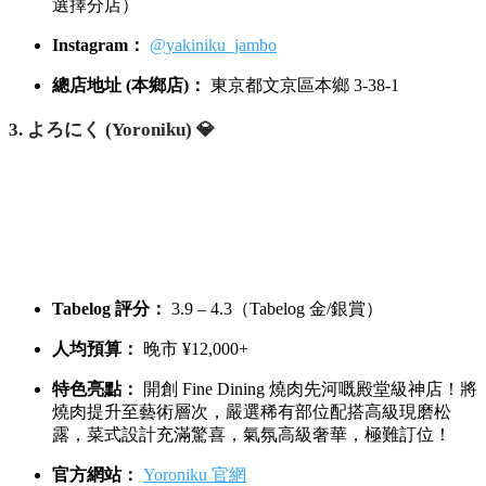
選擇分店）
Instagram：
@yakiniku_jambo
總店地址 (本鄉店)：
東京都文京區本鄉 3-38-1
3. よろにく (Yoroniku) 💎
Tabelog 評分：
3.9 – 4.3（Tabelog 金/銀賞）
人均預算：
晚市 ¥12,000+
特色亮點：
開創 Fine Dining 燒肉先河嘅殿堂級神店！將
燒肉提升至藝術層次，嚴選稀有部位配搭高級現磨松
露，菜式設計充滿驚喜，氣氛高級奢華，極難訂位！
官方網站：
Yoroniku 官網