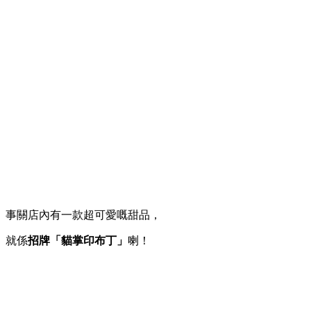
事關店內有一款超可愛嘅甜品，
就係
招牌「貓掌印布丁」
喇！