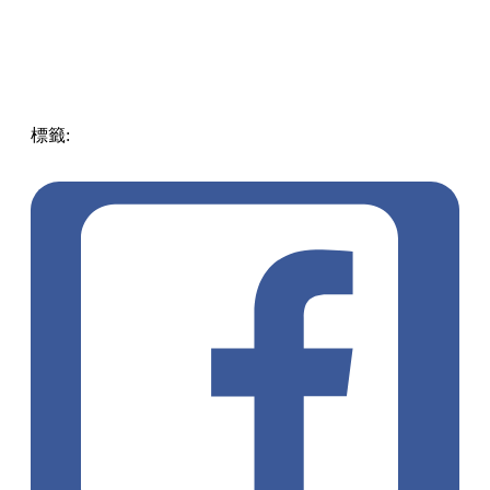
標籤:
美食
Japan
日本
日本美食
和牛燒肉
東京燒肉
Tabelog
百名店
日本自由行
日本燒肉推介
Ushigoro
Yoroniku
敘敘苑