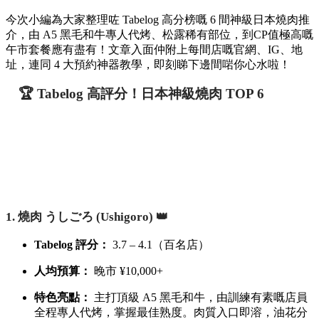
今次小編為大家整理咗 Tabelog 高分榜嘅 6 間神級日本燒肉推
介，由 A5 黑毛和牛專人代烤、松露稀有部位，到CP值極高嘅
午市套餐應有盡有！文章入面仲附上每間店嘅官網、IG、地
址，連同 4 大預約神器教學，即刻睇下邊間啱你心水啦！
🏆 Tabelog 高評分！日本神級燒肉 TOP 6
1. 燒肉 うしごろ (Ushigoro) 👑
Tabelog 評分：
3.7 – 4.1（百名店）
人均預算：
晚市 ¥10,000+
特色亮點：
主打頂級 A5 黑毛和牛，由訓練有素嘅店員
全程專人代烤，掌握最佳熟度。肉質入口即溶，油花分