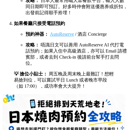
攻略：
日本人最常用嘅大眾餐飲平台，輸入人數
同日期即可預訂。好多時仲會附送優惠券或折扣，
出發前記得順手拎埋！
如果餐廳只接受電話預約
預約神器：
AutoReserve
/ 酒店 Concierge
攻略：
唔識日文可以善用 AutoReserve AI 代打電
話預約；如果入住中高級酒店，亦可以 Email 請禮
賓部，或者去到 Check-in 後請前台幫手打去問
位。
💡 搶位小貼士：
周五晚及周末晚上最難訂！想輕
易搶到位，可以嘗試平日 Lunch 或者晚市早段
（如 17:00），成功率會大大提升！