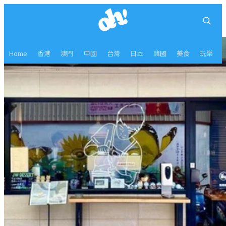
Home
香港
澳門
中國
台灣
日本
韓國
美食
玩樂