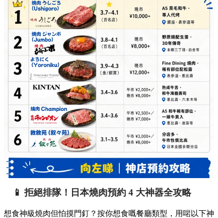
📱 拒絕排隊！日本燒肉預約 4 大神器全攻略
想食神級燒肉但怕摸門釘？按你想食嘅餐廳類型，用啱以下神