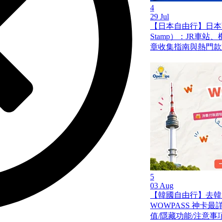
4
29 Jul
【日本自由行】日本蓋
Stamp）：JR車
章收集指南與熱門款
5
03 Aug
【韓國自由行】去韓
WOWPASS 神卡
值/隱藏功能/注意事