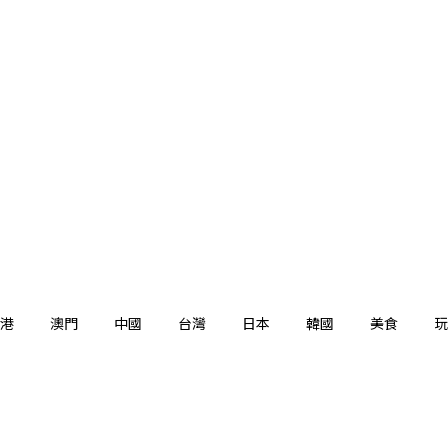
港
澳門
中國
台灣
日本
韓國
美食
玩