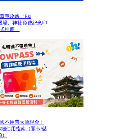
章攻略（Eki
站、機場、神社免費紀念印
式推薦！
國不用帶大筆現金！
最詳細使用指南（開卡/儲
項）