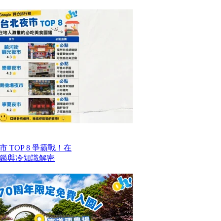
TOP 8 爭霸戰！在
鑑與冷知識解密