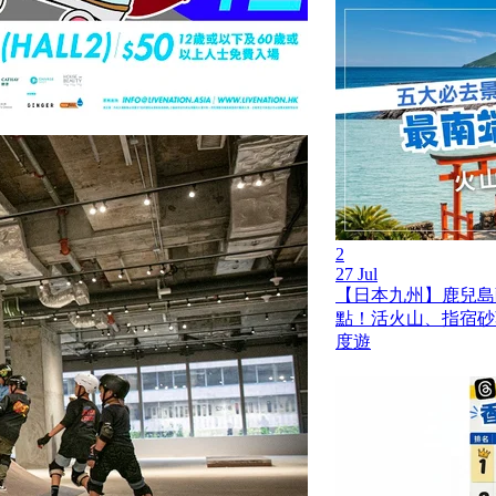
2
27 Jul
【日本九州】鹿兒島薩
點！活火山、指宿砂
度遊