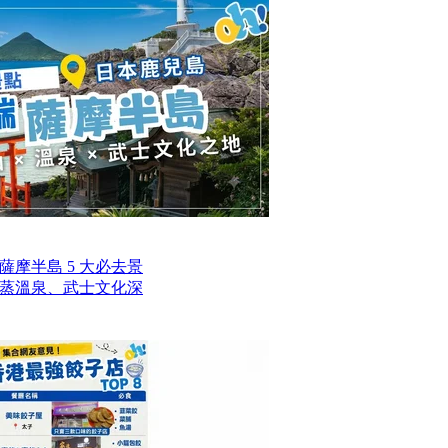
摩半島 5 大必去景
蒸溫泉、武士文化深