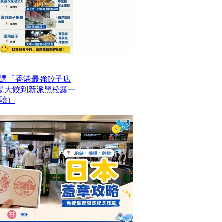
選「香港最強餃子店
魚湯大餃到新派黑松露一
驗）