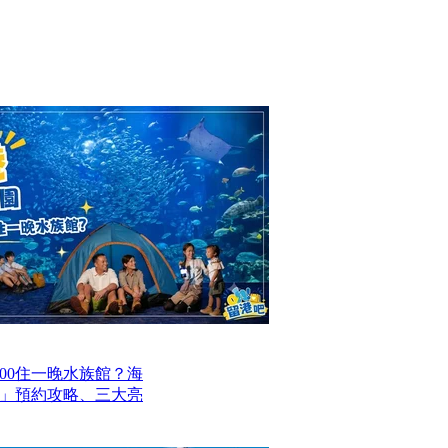
00住一晚水族館？海
」預約攻略、三大亮