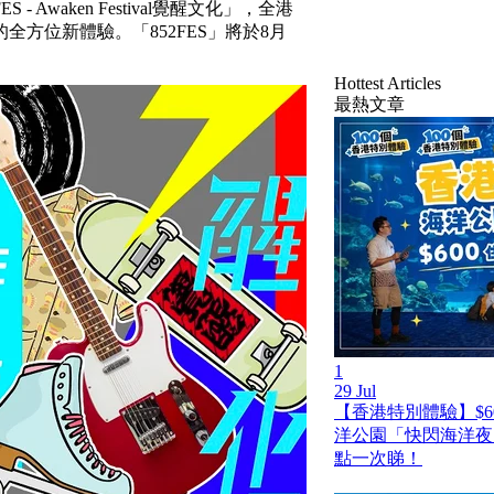
- Awaken Festival覺醒文化」，全港
方位新體驗。「852FES」將於8月
Hottest Articles
最熱文章
1
29 Jul
【香港特別體驗】$6
洋公園「快閃海洋夜
點一次睇！