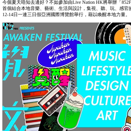
今個夏天唔知去邊好？不如參加由Live Nation HK將舉辦「852FES 
首個結合本地音樂、藝術、生活與設計，集視、聽、玩、感官的全
12-14日一連三日假亞洲國際博覽館舉行，藉以喚醒本地力量。